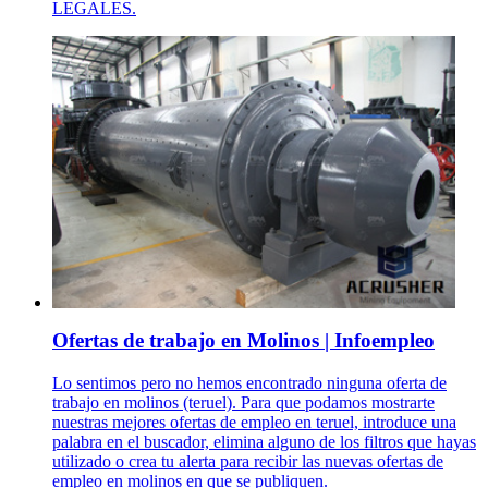
LEGALES.
Ofertas de trabajo en Molinos | Infoempleo
Lo sentimos pero no hemos encontrado ninguna oferta de
trabajo en molinos (teruel). Para que podamos mostrarte
nuestras mejores ofertas de empleo en teruel, introduce una
palabra en el buscador, elimina alguno de los filtros que hayas
utilizado o crea tu alerta para recibir las nuevas ofertas de
empleo en molinos en que se publiquen.