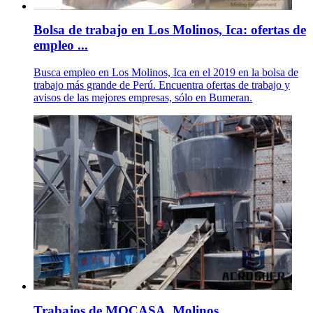
Bolsa de trabajo en Los Molinos, Ica: ofertas de
empleo ...
Busca empleo en Los Molinos, Ica en el 2019 en la bolsa de
trabajo más grande de Perú. Encuentra ofertas de trabajo y
avisos de las mejores empresas, sólo en Bumeran.
Trabajos de MOCASA, Molinos...