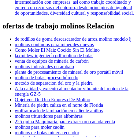
intermediación con empresas, así como trabajo coordinado y
en red con recursos del entorno, desde principios de igualdad
de oportunidades, diversidad cultural y responsabilidad social.
ofertas de trabajo molinos Relación
de rodillos de goma descascarador de arroz molino modelo lj
molinos continuos para minerales nuevos
Como Moler El Maiz Cocido Sin El Molino
laxmi lew ingeniería pdf molino de bolas
venta de equipos de minería de carbón
molinos industriales en ambato
planta de procesamiento de mineral de oro portátil móvil
molino de bolas proceso húmedo
metodo de separacion del oro y la piedra
Alta calidad y excepto alimentador vibrante del motor de la
energía GZ-5
Objetivos De Una Empresa De Molino
Minería de piedra caliza en el norte de Florida
wolframcarb de laminación en caliente anillos
molinos trituradores para alfombras
225 quina Maquinaria para extraer oro canada venta
molinos para moler caolin
molinos de bolas mineria ecuador