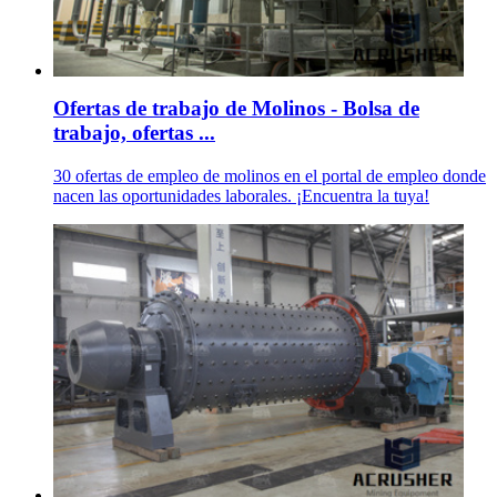
Ofertas de trabajo de Molinos - Bolsa de
trabajo, ofertas ...
30 ofertas de empleo de molinos en el portal de empleo donde
nacen las oportunidades laborales. ¡Encuentra la tuya!