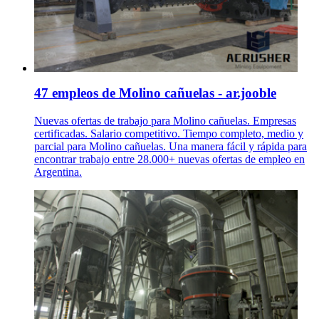
47 empleos de Molino cañuelas - ar.jooble
Nuevas ofertas de trabajo para Molino cañuelas. Empresas
certificadas. Salario competitivo. Tiempo completo, medio y
parcial para Molino cañuelas. Una manera fácil y rápida para
encontrar trabajo entre 28.000+ nuevas ofertas de empleo en
Argentina.