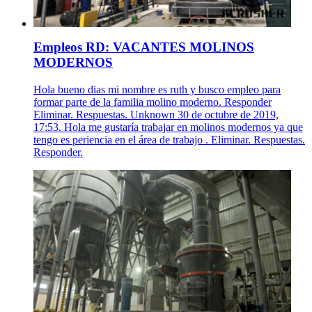
Empleos RD: VACANTES MOLINOS
MODERNOS
Hola bueno dias mi nombre es ruth y busco empleo para
formar parte de la familia molino moderno. Responder
Eliminar. Respuestas. Unknown 30 de octubre de 2019,
17:53. Hola me gustaría trabajar en molinos modernos ya que
tengo es periencia en el área de trabajo . Eliminar. Respuestas.
Responder.