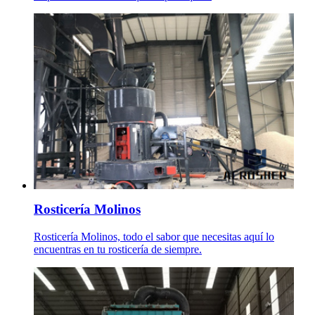
Rosticería Molinos
Rosticería Molinos, todo el sabor que necesitas aquí lo
encuentras en tu rosticería de siempre.