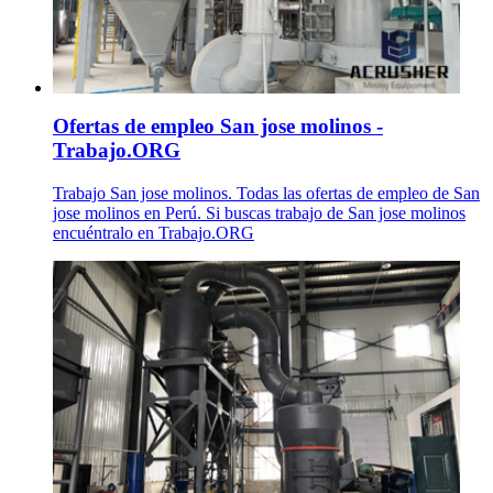
Ofertas de empleo San jose molinos -
Trabajo.ORG
Trabajo San jose molinos. Todas las ofertas de empleo de San
jose molinos en Perú. Si buscas trabajo de San jose molinos
encuéntralo en Trabajo.ORG