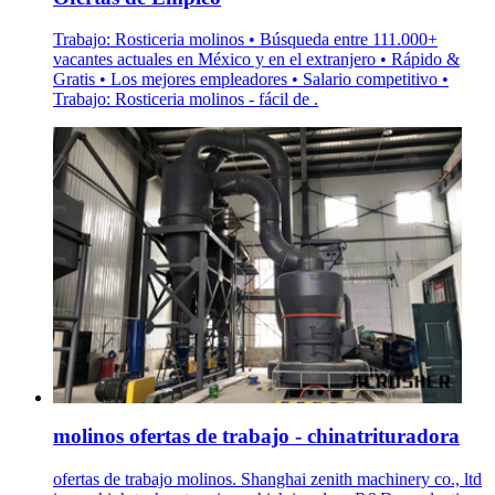
Trabajo: Rosticeria molinos • Búsqueda entre 111.000+
vacantes actuales en México y en el extranjero • Rápido &
Gratis • Los mejores empleadores • Salario competitivo •
Trabajo: Rosticeria molinos - fácil de .
molinos ofertas de trabajo - chinatrituradora
ofertas de trabajo molinos. Shanghai zenith machinery co., ltd