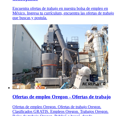
Encuentra ofertas de trabajo en nuestra bolsa de empleo en
México. Ingresa tu currículum, encuentra las ofertas de trabajo
que buscas y postula.
Ofertas de empleo Oregon - Ofertas de trabajo
Ofertas de empleo Oregon. Ofertas de trabajo Oregon.
Clasificados GRATIS. Empleos Oregon. Trabajos Oregon.