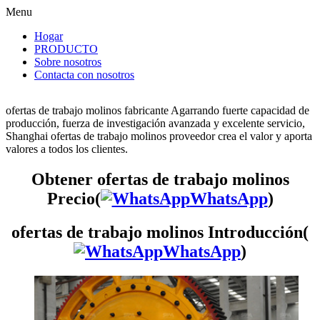
Menu
Hogar
PRODUCTO
Sobre nosotros
Contacta con nosotros
ofertas de trabajo molinos fabricante Agarrando fuerte capacidad de
producción, fuerza de investigación avanzada y excelente servicio,
Shanghai ofertas de trabajo molinos proveedor crea el valor y aporta
valores a todos los clientes.
Obtener ofertas de trabajo molinos
Precio(
WhatsApp
)
ofertas de trabajo molinos Introducción(
WhatsApp
)