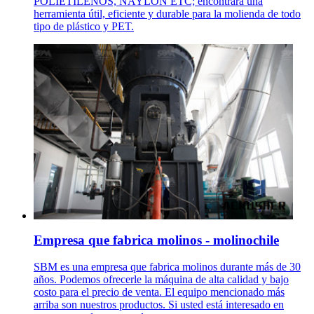
POLIETILENOS, NAYLON ETC; encontrará una
herramienta útil, eficiente y durable para la molienda de todo
tipo de plástico y PET.
Empresa que fabrica molinos - molinochile
SBM es una empresa que fabrica molinos durante más de 30
años. Podemos ofrecerle la máquina de alta calidad y bajo
costo para el precio de venta. El equipo mencionado más
arriba son nuestros productos. Si usted está interesado en