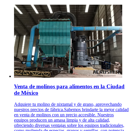
Venta de molinos para alimentos en la Ciudad
de México
Adquiere tu molino de nixtamal y de grano, aprovechando
nuestros precios de fábrica.Sabemos brindarte la mejor calidad
en venta de molinos con un precio accesible. Nuestros
equipos producen un amasa limpia y de alta calidad,
ofreciendo diversas ventajas sobre los equipos tradicionales,
como molienda de especias, granos y semillas, con potencia