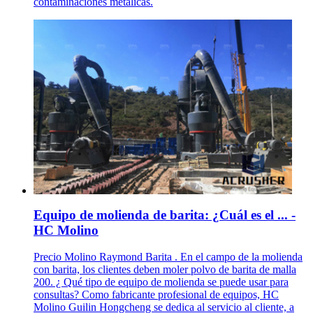
contaminaciones metálicas.
Equipo de molienda de barita: ¿Cuál es el ... -
HC Molino
Precio Molino Raymond Barita . En el campo de la molienda
con barita, los clientes deben moler polvo de barita de malla
200. ¿ Qué tipo de equipo de molienda se puede usar para
consultas? Como fabricante profesional de equipos, HC
Molino Guilin Hongcheng se dedica al servicio al cliente, a