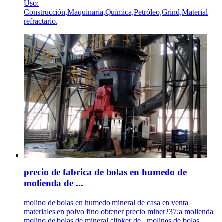
Uso:
Construcción,Maquinaria,Química,Petróleo,Grind,Material
refractario.
precio de fabrica de bolas en humedo de
molienda de ...
molino de bolas en humedo mineral de casa en venta
materiales en polvo fino obtener precio miner237;a molienda
molino de bolas de mineral clinker de . molinos de bolas