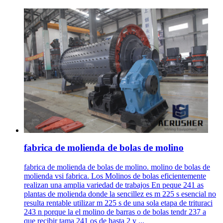
fabrica de molienda de bolas de molino
fabrica de molienda de bolas de molino. molino de bolas de
molienda vsi fabrica. Los Molinos de bolas eficientemente
realizan una amplia variedad de trabajos En peque 241 as
plantas de molienda donde la sencillez es m 225 s esencial no
resulta rentable utilizar m 225 s de una sola etapa de trituraci
243 n porque la el molino de barras o de bolas tendr 237 a
que recibir tama 241 os de hasta 2 y ...