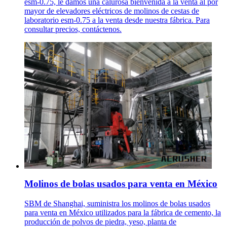
esm-0.75, le damos una calurosa bienvenida a la venta al por
mayor de elevadores eléctricos de molinos de cestas de
laboratorio esm-0.75 a la venta desde nuestra fábrica. Para
consultar precios, contáctenos.
Molinos de bolas usados para venta en México
SBM de Shanghai, suministra los molinos de bolas usados
para venta en México utilizados para la fábrica de cemento, la
producción de polvos de piedra, yeso, planta de