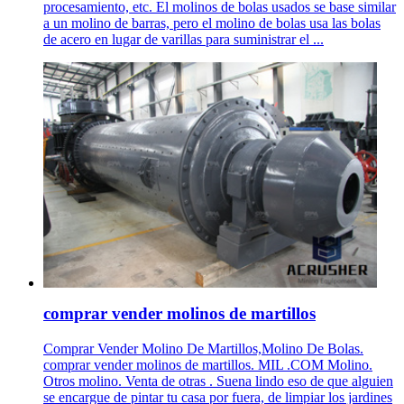
procesamiento, etc. El molinos de bolas usados se base similar
a un molino de barras, pero el molino de bolas usa las bolas
de acero en lugar de varillas para suministrar el ...
comprar vender molinos de martillos
Comprar Vender Molino De Martillos,Molino De Bolas.
comprar vender molinos de martillos. MIL .COM Molino.
Otros molino. Venta de otras . Suena lindo eso de que alguien
se encargue de pintar tu casa por fuera, de limpiar los jardines