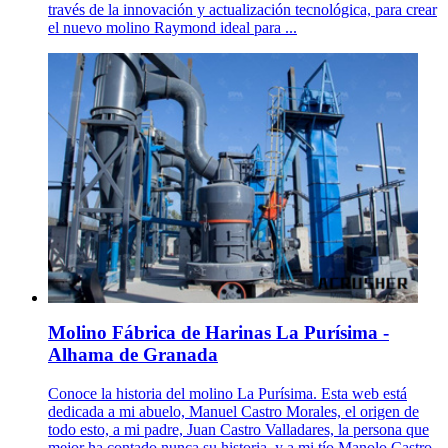
través de la innovación y actualización tecnológica, para crear
el nuevo molino Raymond ideal para ...
Molino Fábrica de Harinas La Purísima -
Alhama de Granada
Conoce la historia del molino La Purísima. Esta web está
dedicada a mi abuelo, Manuel Castro Morales, el origen de
todo esto, a mi padre, Juan Castro Valladares, la persona que
mejor ha contado nunca su historia, y a mi tío Manolo Castro