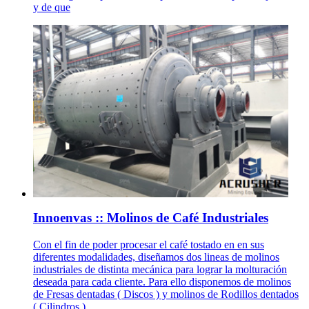
y de que
Innoenvas :: Molinos de Café Industriales
Con el fin de poder procesar el café tostado en en sus
diferentes modalidades, diseñamos dos lineas de molinos
industriales de distinta mecánica para lograr la molturación
deseada para cada cliente. Para ello disponemos de molinos
de Fresas dentadas ( Discos ) y molinos de Rodillos dentados
( Cilindros ).