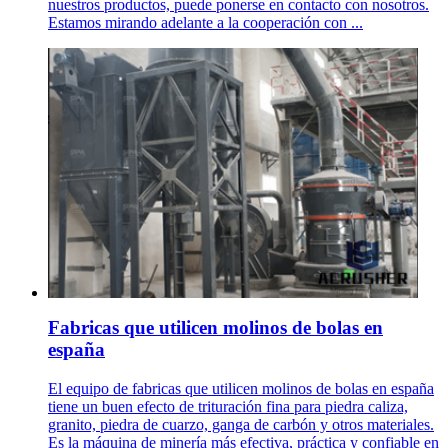
nuestros productos, puede ponerse en contacto con nosotros.
Estamos mirando adelante a la cooperación con ...
Fabricas que utilicen molinos de bolas en
españa
El equipo de fabricas que utilicen molinos de bolas en españa
tiene un buen efecto de trituración fina para piedra caliza,
granito, piedra de cuarzo, ganga de carbón y otros materiales.
Es la máquina de minería más efectiva, práctica y confiable en