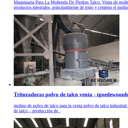
Maquinaria Para La Molienda De Piedras Talco. Venta de molino
productos integrales, principalmente de trigo y centeno el moli
Trituradoras polvo de talco venta - tgoedewoon
molino de polvo de talco para la venta polvo de talco industrial 
de talco – producción de .