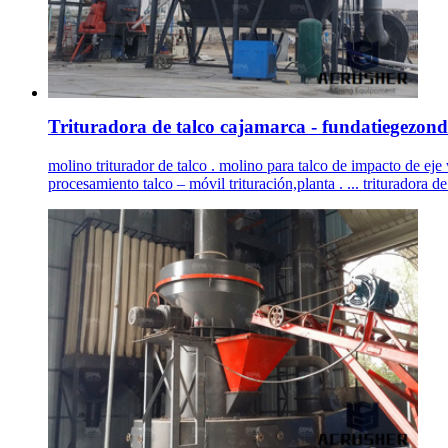
Trituradora de talco cajamarca - fundatiegezon
molino triturador de talco . molino para talco de impacto de eje
procesamiento talco – móvil trituración,planta . ... trituradora de 