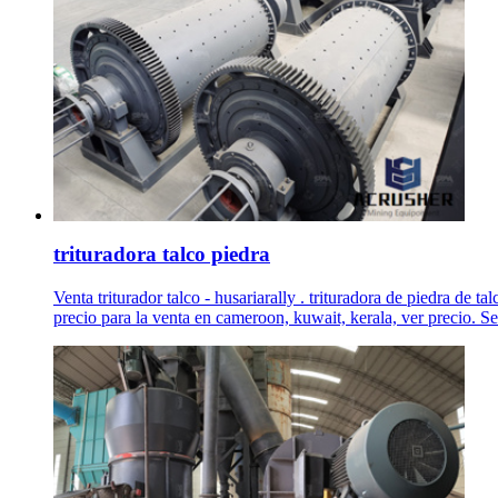
trituradora talco piedra
Venta triturador talco - husariarally . trituradora de piedra de 
precio para la venta en cameroon, kuwait, kerala, ver precio. Se