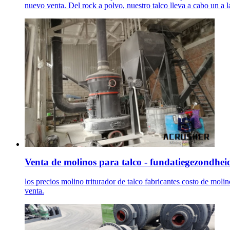
nuevo venta. Del rock a polvo, nuestro talco lleva a cabo un 
Venta de molinos para talco - fundatiegezondhei
los precios molino triturador de talco fabricantes costo de molin
venta.