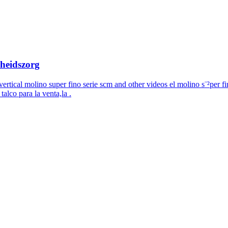
dheidszorg
 vertical molino super fino serie scm and other videos el molino s¨²per f
talco para la venta,la .