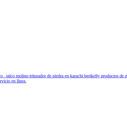
talco . talco molino triturador de piedra en karachi bertkelly productos d
rvicio en línea.