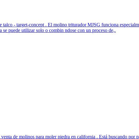
e talco - target-concept . El molino triturador MJSG funciona especialm
ra se puede utilizar solo o combin ndose con un proceso de,.
> venta de molinos para moler piedra en california . Está buscando por