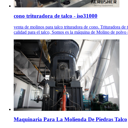
cono trituradora de talco - iso31000
venta de molinos para talco trituradora de cono. Trituradora 
calidad para el talco, Somos es la máquina de Molino de polvo
Maquinaria Para La Molienda De Piedras Talco