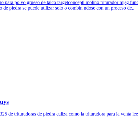
 para polvo grueso de talco targetconceptl molino triturador mjsg func
no de piedra se puede utilizar solo o combin ndose con un proceso de,.
huys
325 de trituradoras de piedra caliza como la trituradora para la venta lee