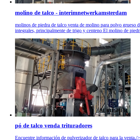
molino de talco - interimnetwerkamsterdam
molinos de piedra de talco venta de molino para polvo grueso d
integrales, principalmente de trigo y centeno El molino de pied
pó de talco venda trituradores
Encuentre información de pulverizador de talco para la venta./