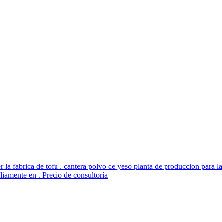
er la fabrica de tofu . cantera polvo de yeso planta de produccion para 
pliamente en . Precio de consultoría