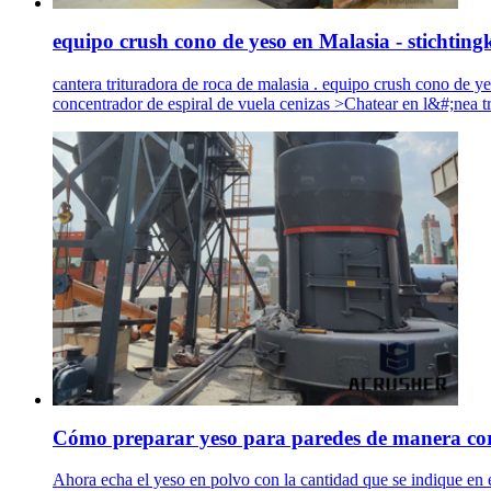
equipo crush cono de yeso en Malasia - stichtin
cantera trituradora de roca de malasia . equipo crush cono de y
concentrador de espiral de vuela cenizas >Chatear en l&#;nea t
Cómo preparar yeso para paredes de manera cor
Ahora echa el yeso en polvo con la cantidad que se indique en 