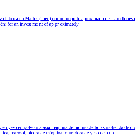
a fábrica en Martos (Jaén) por un importe aproximado de 12 millones de
én) for an invest me nt of ap pr oximately
os, en yeso en polvo malasia maquina de molino de bolas molienda de crud
cánica, mármol, piedra de máquina trituradora de yeso deja un ...