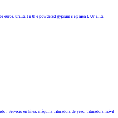
 euros. uralita I n th e powdered gypsum s eg men t, Ur al ita
o . Servicio en línea. máquina trituradora de yeso. trituradora móvil