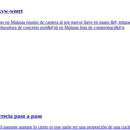
gkvw-weert
eso en Malasia equipo de cantera al por mayor llave en mano &#; tritura
rituradora de concreto port&#;til en Malasia lista de comprobaci&#;n
recta paso a paso
el paquete aunque lo cierto es que suele ser una proporción de una cuch