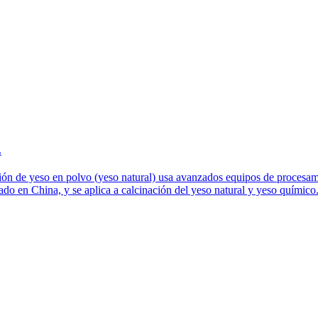
.
ón de yeso en polvo (yeso natural) usa avanzados equipos de procesamie
ado en China, y se aplica a calcinación del yeso natural y yeso químico