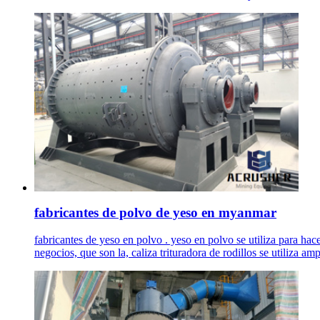
fabricantes de polvo de yeso en myanmar
fabricantes de yeso en polvo . yeso en polvo se utiliza para hac
negocios, que son la, caliza trituradora de rodillos se utiliza am