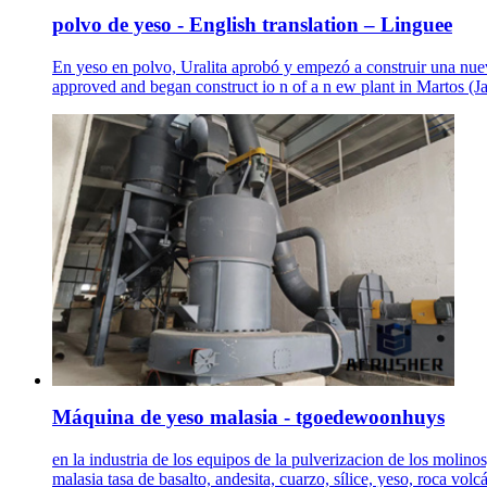
polvo de yeso - English translation – Linguee
En yeso en polvo, Uralita aprobó y empezó a construir una nuev
approved and began construct io n of a n ew plant in Martos (Ja
Máquina de yeso malasia - tgoedewoonhuys
en la industria de los equipos de la pulverizacion de los molin
malasia tasa de basalto, andesita, cuarzo, sílice, yeso, roca vol