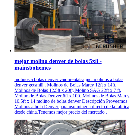
mejor molino denver de bolas 5x8 -
mainsbohemes
molinos a bolas denver vaionrentalsajijic. molinos a bolas
denver getsmill . Molinos de Bolas Marcy 12ft x 14ft,
Molinos de Bolas 12.5ft x 20ft, Molino SAG 22ft x 7 ft,
Molino de Bolas Denver 6ft x 10ft, Molinos de Bolas Marcy
10.5ft x 14 molino de bolas denver Descripción Proveemos
Molinos a bola Denver para uso mineria directo de la fabrica
desde china.Tenemos mejor precio del mercado .