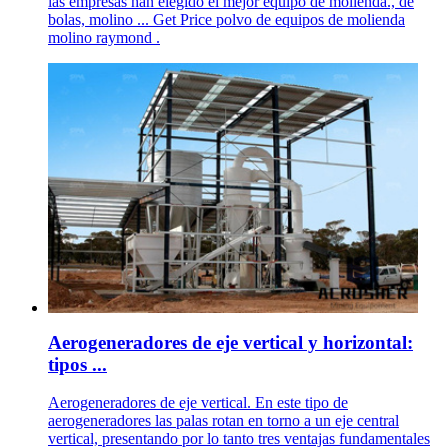
las empresas han elegido el mejor equipo de molienda., de
bolas, molino ... Get Price polvo de equipos de molienda
molino raymond .
Aerogeneradores de eje vertical y horizontal:
tipos ...
Aerogeneradores de eje vertical. En este tipo de
aerogeneradores las palas rotan en torno a un eje central
vertical, presentando por lo tanto tres ventajas fundamentales