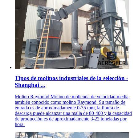
Tipos de molinos industriales de la selección -
Shanghai ...
Molino Raymond Molino de molienda de velocidad media,
también conocido como molino Raymond. Su tamaño de
entrada es de aproximadamente 0-35 mm, la finura de
descarga puede alcanzar una malla de 80-400 y la capacidad
de producción es de aproximadamente 3-22 toneladas por
hora.