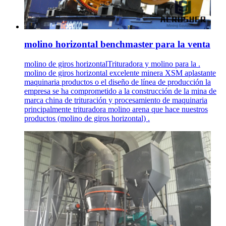
molino horizontal benchmaster para la venta
molino de giros horizontalTrituradora y molino para la .
molino de giros horizontal excelente minera XSM aplastante
maquinaria productos o el diseño de línea de producción la
empresa se ha comprometido a la construcción de la mina de
marca china de trituración y procesamiento de maquinaria
principalmente trituradora molino arena que hace nuestros
productos (molino de giros horizontal) .