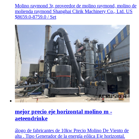
Molino raymond 3r, proveedor de molino raymond, molino de
molienda raymond Shanghai Clirik Machinery Co., Ltd. US
$8659.0-8759.0 / Set
mejor precio eje horizontal molino m -
aeteendrinke
álogo de fabricantes de 10kw Precio Molino De Viento de
alta . Tipo Generador de la energía eólica Eje horizontal.