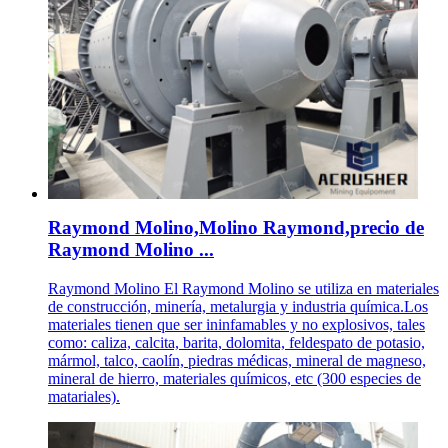
Raymond Molino,Molino Raymond,precio de
Raymond Molino ...
Raymond Molino El Raymond Molino se utiliza en materiales
de construcción, minería, metalurgia y industria química.Los
materiales tienen que ser ininfamables y no explosivos, tales
como: caliza, calcita, barita, dolomita, feldespato de potasio,
mármol, talco, caolín, piedras médicas, mineral de magneso,
mineral de hierro, materiales químicos, etc (300 especies de
matariales).