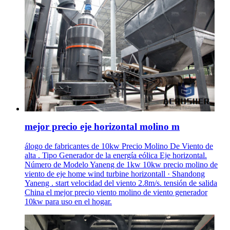
mejor precio eje horizontal molino m
álogo de fabricantes de 10kw Precio Molino De Viento de
alta . Tipo Generador de la energía eólica Eje horizontal.
Número de Modelo Yaneng de 1kw 10kw precio molino de
viento de eje home wind turbine horizontall · Shandong
Yaneng . start velocidad del viento 2.8m/s. tensión de salida
China el mejor precio viento molino de viento generador
10kw para uso en el hogar.