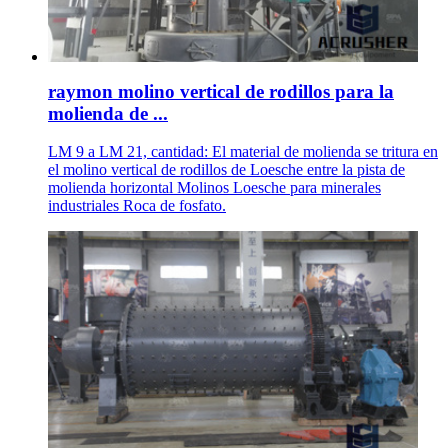
raymon molino vertical de rodillos para la
molienda de ...
LM 9 a LM 21, cantidad: El material de molienda se tritura en
el molino vertical de rodillos de Loesche entre la pista de
molienda horizontal Molinos Loesche para minerales
industriales Roca de fosfato.