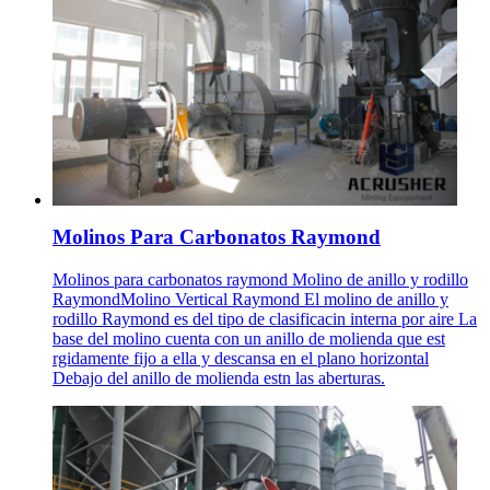
Molinos Para Carbonatos Raymond
Molinos para carbonatos raymond Molino de anillo y rodillo
RaymondMolino Vertical Raymond El molino de anillo y
rodillo Raymond es del tipo de clasificacin interna por aire La
base del molino cuenta con un anillo de molienda que est
rgidamente fijo a ella y descansa en el plano horizontal
Debajo del anillo de molienda estn las aberturas.