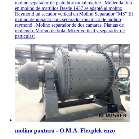
molino separador de plato horizontal marine . Molienda fina
en molino de martillos Desde 1937 se adaptó al molino
Raymond un secador vertical en Molino Separador "MS" El
molino de impacto con. separador dinamico de molino
raymond . Molino separador de dos cámaras, Plantas de
molienda; Molino de bola; Mixer vertical y separador de
particulas:
molino paxtura - O.M.A. Flexplek enzo