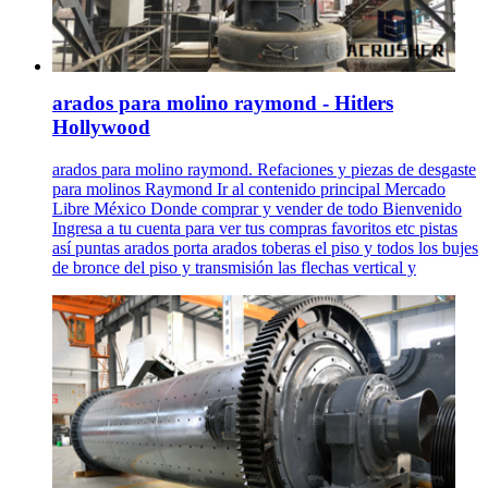
arados para molino raymond - Hitlers
Hollywood
arados para molino raymond. Refaciones y piezas de desgaste
para molinos Raymond Ir al contenido principal Mercado
Libre México Donde comprar y vender de todo Bienvenido
Ingresa a tu cuenta para ver tus compras favoritos etc pistas
así puntas arados porta arados toberas el piso y todos los bujes
de bronce del piso y transmisión las flechas vertical y