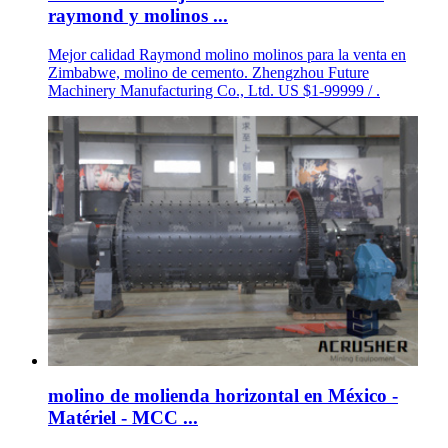
raymond y molinos ...
Mejor calidad Raymond molino molinos para la venta en
Zimbabwe, molino de cemento. Zhengzhou Future
Machinery Manufacturing Co., Ltd. US $1-99999 / .
molino de molienda horizontal en México -
Matériel - MCC ...