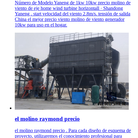
Número de Modelo Yaneng de 1kw 10kw precio molino de
viento de eje home wind turbine horizontall · Shandong
Yaneng . start velocidad del viento 2.8m/s. tensión de salida
China el mejor precio viento molino de viento generador
10kw para uso en el hogar.
el molino raymond precio
el molino raymond precio . Para cada diseño de esquema de
proyecto, utilizaremos el conocimiento profesional para