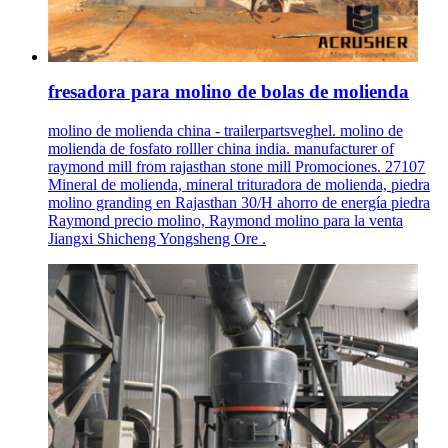
fresadora para molino de bolas de molienda
molino de molienda china - trailerpartsveghel. molino de
molienda de fosfato rolller china india. manufacturer of
raymond mill from rajasthan stone mill Promociones. 27107
Mineral de molienda, mineral trituradora de molienda, piedra
molino granding en Rajasthan 30/H ahorro de energía piedra
Raymond precio molino, Raymond molino para la venta
Jiangxi Shicheng Yongsheng Ore .