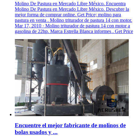
Molino De Pastura en Mercado Libre México. Encuentra
Molino De Pastura en Mercado Libre México. Descubre la
mejor forma de comprar online. Get Price; molino para
pastura en venta . Molino triturador de pastura 14 con motor.
Mar 17, 2010 · Molino triturador de pastura 14 con motor a
gasolina de 22hp. Marca Estrella Blanca informes . Get Price
Encuentre el mejor fabricante de molinos de
bolas usados y ...