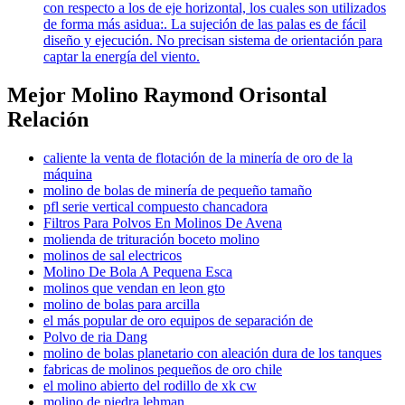
con respecto a los de eje horizontal, los cuales son utilizados
de forma más asidua:. La sujeción de las palas es de fácil
diseño y ejecución. No precisan sistema de orientación para
captar la energía del viento.
Mejor Molino Raymond Orisontal
Relación
caliente la venta de flotación de la minería de oro de la
máquina
molino de bolas de minería de pequeño tamaño
pfl serie vertical compuesto chancadora
Filtros Para Polvos En Molinos De Avena
molienda de trituración boceto molino
molinos de sal electricos
Molino De Bola A Pequena Esca
molinos que vendan en leon gto
molino de bolas para arcilla
el más popular de oro equipos de separación de
Polvo de ria Dang
molino de bolas planetario con aleación dura de los tanques
fabricas de molinos pequeños de oro chile
el molino abierto del rodillo de xk cw
molino de piedra lehman