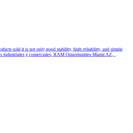
ts sold,it is not only good stability, high reliability, and simple
as industriales y comerciales, RAM Opportunities Miami AZ, .