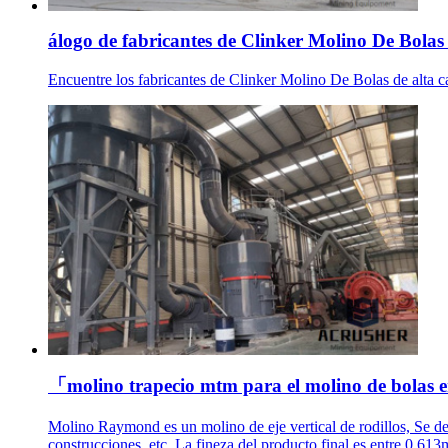
álogo de fabricantes de Clinker Molino De Bolas d
Encuentre los fabricantes de Clinker Molino De Bolas de alta 
「molino trapecio mtm para el molino de bolas e
Molino Raymond es un molino de eje vertical de rodillos, Se de
construcciones, etc. La fineza del producto final es entre 0.