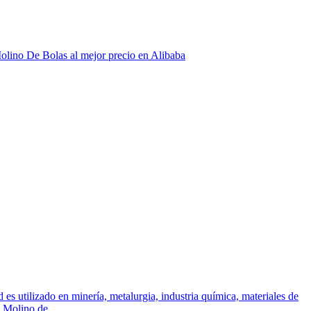
olino De Bolas al mejor precio en Alibaba
 utilizado en minería, metalurgia, industria química, materiales de
y Molino de