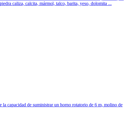
dra caliza, calcita, mármol, talco, barita, yeso, dolomita ...
ne la capacidad de suministrar un horno rotatorio de 6 m, molino de