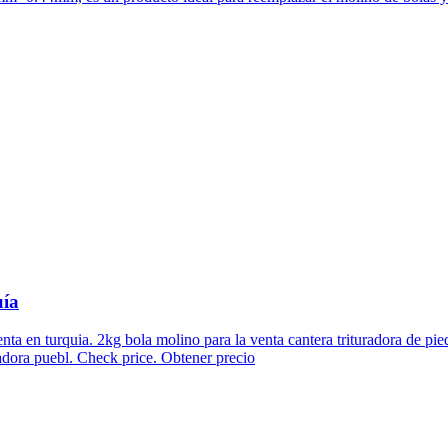
uía
 venta en turquia. 2kg bola molino para la venta cantera trituradora de pi
radora puebl. Check price. Obtener precio