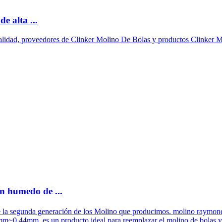
e alta ...
calidad, proveedores de Clinker Molino De Bolas y productos Clinker M
n humedo de ...
 la segunda generación de los Molino que producimos. molino raymond es
613mm~0.44mm, es un producto ideal para reemplazar el molino de bolas 