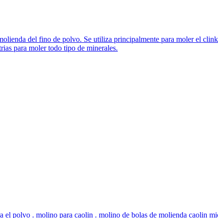
olienda del fino de polvo. Se utiliza principalmente para moler el clin
trias para moler todo tipo de minerales.
 el polvo . molino para caolin . molino de bolas de molienda caolin m