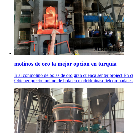
molinos de oro la mejor opcion en turquia
Ir al conmolino de bolas de oro gran cuenca senter project En c
Obtener precio molino de bola en madridminasotielcoronada.es.