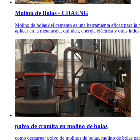
Molino de Bolas - CHAENG
Molino de bolas del cemento es una herramienta eficaz para la m
aplicar en la metalurgia, química, energía eléctrica y otras indus
polvo de cromita en molino de bolas
como descargar polvo de molinos de bolas. molino de bolas para