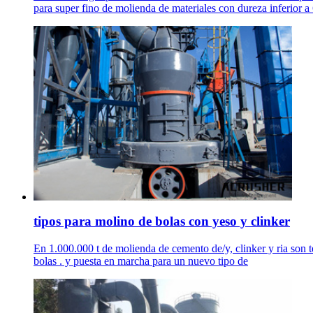
para super fino de molienda de materiales con dureza inferior a 6
tipos para molino de bolas con yeso y clinker
En 1.000.000 t de molienda de cemento de/y, clinker y ria son t
bolas . y puesta en marcha para un nuevo tipo de