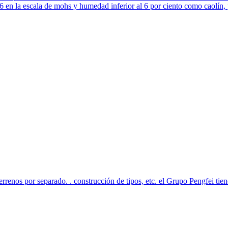
 en la escala de mohs y humedad inferior al 6 por ciento como caolín, pie
errenos por separado. . construcción de tipos, etc. el Grupo Pengfei tie