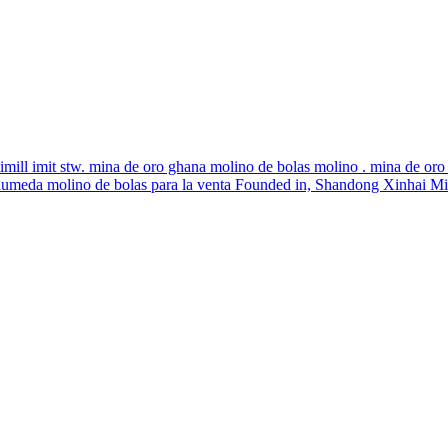
imill imit stw. mina de oro ghana molino de bolas molino . mina de oro 
 humeda molino de bolas para la venta Founded in, Shandong Xinhai Mi