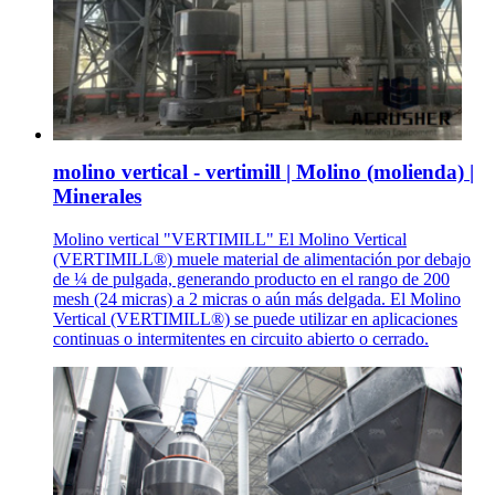
molino vertical - vertimill | Molino (molienda) |
Minerales
Molino vertical "VERTIMILL" El Molino Vertical
(VERTIMILL®) muele material de alimentación por debajo
de ¼ de pulgada, generando producto en el rango de 200
mesh (24 micras) a 2 micras o aún más delgada. El Molino
Vertical (VERTIMILL®) se puede utilizar en aplicaciones
continuas o intermitentes en circuito abierto o cerrado.