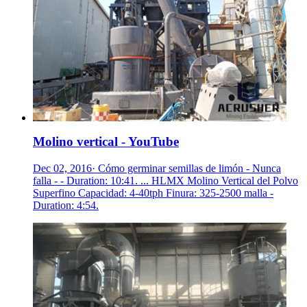
Molino vertical - YouTube
Dec 02, 2016· Cómo germinar semillas de limón - Nunca
falla - - Duration: 10:41. ... HLMX Molino Vertical del Polvo
Superfino Capacidad: 4-40tph Finura: 325-2500 malla -
Duration: 4:54.