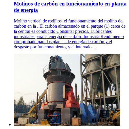
Molinos de carbón en funcionamiento en planta
de energía
Molino vertical de rodillos. el funcionamiento del molino de
carbón en la . El carbón almacenado en el parque (1) cerca de
la central es conducido Consultar precios. Lubricantes
industriales para la energía de carbón- Industria Rendimiento
comprobado para las plantas de energía de carbón y el
desgaste por funcionamiento, y el intervalo ...