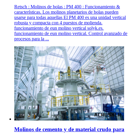
Retsch : Molinos de bolas : PM 400 : Funcionamiento &
características. Los molinos planetarios de bolas pueden
usarse para todas aquellas El PM 400 es una unidad vertical
robusta y compacta con 4 puestos de molienda.
funcionamiento de eun molino vertical solyk.es.
funcionamiento de eun molino vertical. Control avanzado de
procesos para la ...
Molinos de cemento y de material crudo para