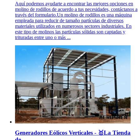
Aquí podemos ayudarte a encontrar las mejores opciones en
molino de rodillos de acuerdo a tus necesidades, contáctanos a
través del formulario.Un molino de rodillos es una máquina
empleada para reducir de tamaño partículas de diversos
materiales utilizados en numerosos sectores industriales. En
este tipo de molinos las partículas sólidas son captadas y
trituradas entre uno o más ...
Generadores Eólicos Verticales - 🥇La Tienda
de ...