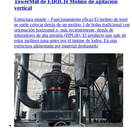
TowerMill de EIRICH Molino de agitación
vertical
Estructura simple – Funcionamiento eficaz El molino de torre
se suele colocar detrás de un molino 1 de bolas tradicional con
orientación horizontal o, más recientemente, detrás de
trituradores de alta presión (HPGR). El producto que sale de
estos molinos pasa antes por el tanque de lodos. En una
estructura alimentada por material desbastado