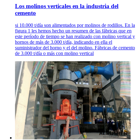
Los molinos verticales en la industria del
cemento
si 10.000 t/día son alimentados por molinos de rodillos. En la
figura 1 les hemos hecho un resumen de las fábricas que en
este período de tiempo se han realizado con molino vertical y
hornos de más de 3.000 t/día, indicando en ella el
suministrador del horno y el del molino. Fábricas de cemento
de 3.000 t/día o más con molino vertical