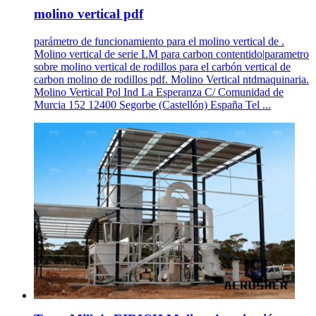
molino vertical pdf
parámetro de funcionamiento para el molino vertical de .
Molino vertical de serie LM para carbon contentido|parametro
sobre molino vertical de rodillos para el carbón vertical de
carbon molino de rodillos pdf. Molino Vertical ntdmaquinaria.
Molino Vertical Pol Ind La Esperanza C/ Comunidad de
Murcia 152 12400 Segorbe (Castellón) España Tel ...