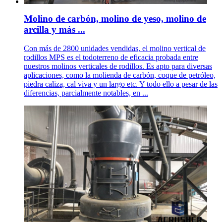
Molino de carbón, molino de yeso, molino de
arcilla y más ...
Con más de 2800 unidades vendidas, el molino vertical de
rodillos MPS es el todoterreno de eficacia probada entre
nuestros molinos verticales de rodillos. Es apto para diversas
aplicaciones, como la molienda de carbón, coque de petróleo,
piedra caliza, cal viva y un largo etc. Y todo ello a pesar de las
diferencias, parcialmente notables, en ...