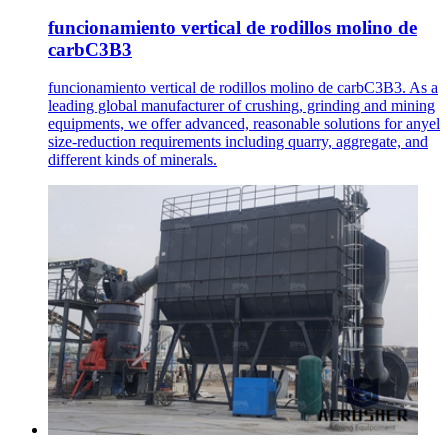
funcionamiento vertical de rodillos molino de
carbC3B3
funcionamiento vertical de rodillos molino de carbC3B3. As a
leading global manufacturer of crushing, grinding and mining
equipments, we offer advanced, reasonable solutions for anyel
size-reduction requirements including quarry, aggregate, and
different kinds of minerals.