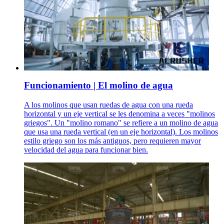
Funcionamiento | El molino de agua
A los molinos que usan ruedas de agua con una rueda
horizontal y un eje vertical se les denomina a veces "molinos
griegos". Un "molino romano" se refiere a un molino de agua
que usa una rueda vertical (en un eje horizontal). Los molinos
estilo griego son los más antiguos, pero requieren mayor
velocidad del agua para funcionar bien.