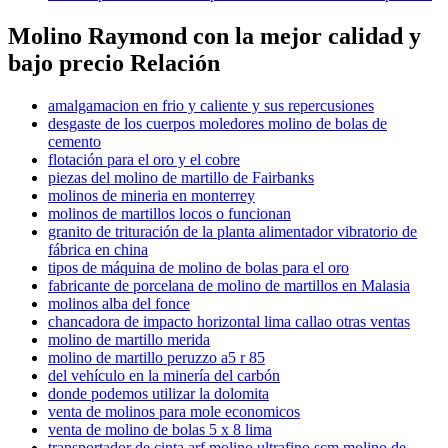
Molino Raymond con la mejor calidad y
bajo precio Relación
amalgamacion en frio y caliente y sus repercusiones
desgaste de los cuerpos moledores molino de bolas de
cemento
flotación para el oro y el cobre
piezas del molino de martillo de Fairbanks
molinos de mineria en monterrey
molinos de martillos locos o funcionan
granito de trituración de la planta alimentador vibratorio de
fábrica en china
tipos de máquina de molino de bolas para el oro
fabricante de porcelana de molino de martillos en Malasia
molinos alba del fonce
chancadora de impacto horizontal lima callao otras ventas
molino de martillo merida
molino de martillo peruzzo a5 r 85
del vehículo en la minería del carbón
donde podemos utilizar la dolomita
venta de molinos para mole economicos
venta de molino de bolas 5 x 8 lima
transportador de cinta arf molino ultrafino scm molino de