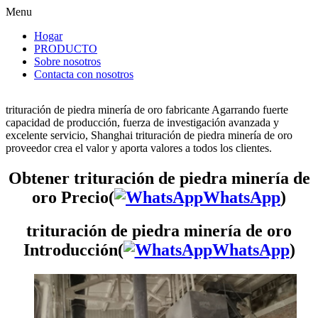
Menu
Hogar
PRODUCTO
Sobre nosotros
Contacta con nosotros
trituración de piedra minería de oro fabricante Agarrando fuerte
capacidad de producción, fuerza de investigación avanzada y
excelente servicio, Shanghai trituración de piedra minería de oro
proveedor crea el valor y aporta valores a todos los clientes.
Obtener trituración de piedra minería de
oro Precio(
WhatsApp
)
trituración de piedra minería de oro
Introducción(
WhatsApp
)