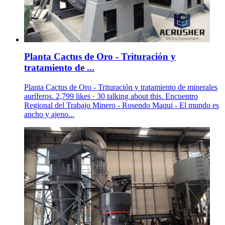
Planta Cactus de Oro - Trituración y
tratamiento de ...
Planta Cactus de Oro - Trituración y tratamiento de minerales
auríferos. 2,799 likes · 30 talking about this. Encuentro
Regional del Trabajo Minero - Rosendo Maqui - El mundo es
ancho y ajeno...