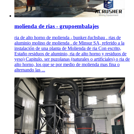
molienda de rias - grupoembalajes
ria de alto horno de molienda - bunker-fuchsbau . rias de
aluminio molino de molienda . de Minsur SA, referido a la
instalación de una planta de Molienda de ria Con escrito,
Estaño residuos de aluminio, ria de alto horno y residuos de
yeso) Capitulo. ser puzolanas (naturales o artificiales) o ria de
alto horno, los que se por medio de molienda mas fina o
alternando las ...