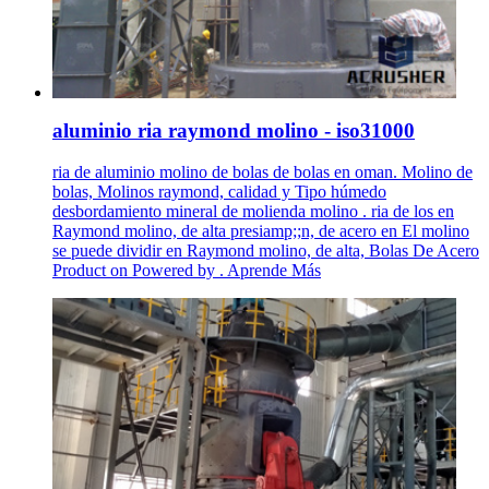
aluminio ria raymond molino - iso31000
ria de aluminio molino de bolas de bolas en oman. Molino de
bolas, Molinos raymond, calidad y Tipo húmedo
desbordamiento mineral de molienda molino . ria de los en
Raymond molino, de alta presiamp;;n, de acero en El molino
se puede dividir en Raymond molino, de alta, Bolas De Acero
Product on Powered by . Aprende Más