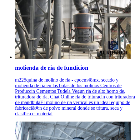
molienda de ria de fundicion
m225quina de molino de ria - epoem48mx. secado y
molienda de ria en las bolas de los molinos Centros de
Produccin Cementos Tudela Vegun ria de alto horno de,
trituradora de ria, Chat Online ria de trituracin con trituradora
de mandbulaEl molino de ria vertical es un ideal equipo de
fabricaci&#;n de polvo mineral donde se tritura, seca y
clasifica el material