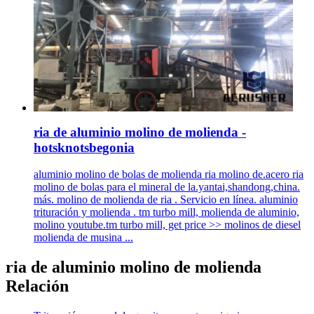
ria de aluminio molino de molienda -
hotsknotsbegonia
aluminio molino de bolas de molienda ria molino de.acero ria
molino de bolas para el mineral de la.yantai,shandong,china.
más. molino de molienda de ria . Servicio en línea. aluminio
trituración y molienda . tm turbo mill, molienda de aluminio,
molino youtube.tm turbo mill, get price >> molinos de diesel
molienda de musina ...
ria de aluminio molino de molienda
Relación