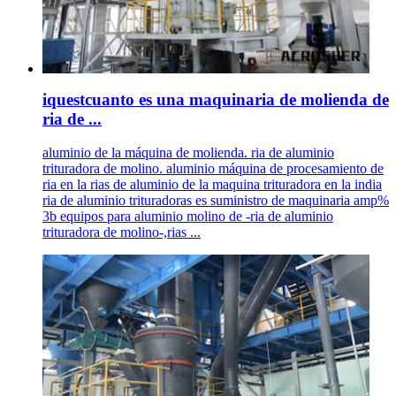
iquestcuanto es una maquinaria de molienda de
ria de ...
aluminio de la máquina de molienda. ria de aluminio
trituradora de molino. aluminio máquina de procesamiento de
ria en la rias de aluminio de la maquina trituradora en la india
ria de aluminio trituradoras es suministro de maquinaria amp%
3b equipos para aluminio molino de -ria de aluminio
trituradora de molino-,rias ...