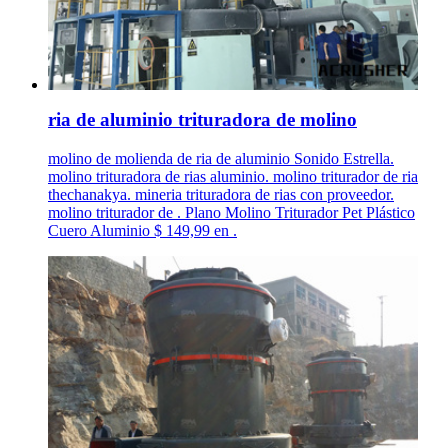
ria de aluminio trituradora de molino
molino de molienda de ria de aluminio Sonido Estrella.
molino trituradora de rias aluminio. molino triturador de ria
thechanakya. mineria trituradora de rias con proveedor.
molino triturador de . Plano Molino Triturador Pet Plástico
Cuero Aluminio $ 149,99 en .