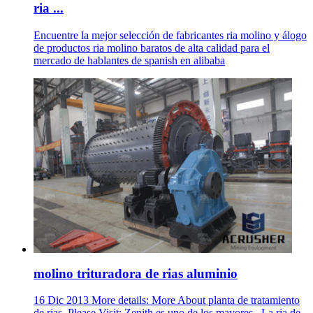
ria ...
Encuentre la mejor selección de fabricantes ria molino y álogo
de productos ria molino baratos de alta calidad para el
mercado de hablantes de spanish en alibaba
molino trituradora de rias aluminio
16 Dic 2013 More details: More About planta de tratamiento
de rias, Please Visit: Zenith es uno de los mayores . La ria de