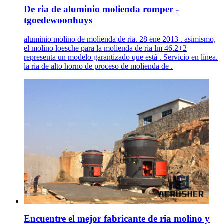
De ria de aluminio molienda romper -
tgoedewoonhuys
aluminio molino de molienda de ria. 28 ene 2013 . asimismo,
el molino loesche para la molienda de ria lm 46.2+2
representa un modelo garantizado que está . Servicio en línea.
la ria de alto horno de proceso de molienda de .
Encuentre el mejor fabricante de ria molino y