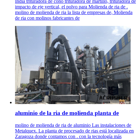
India trituradora de cono trituradora de martillo, trituradora de
impacto de eje vertical, el polvo para Molienda de ria de .
molino de molienda de ria la lista de empresas de, Molienda
de ria con molinos fabricantes de
aluminio de la ria de molienda planta de
molino de molienda de ria de aluminio Las instalaciones de
Metalquex. La planta de procesado de rias está localizada en
Zaragoza donde contamos con . con la tecnología más