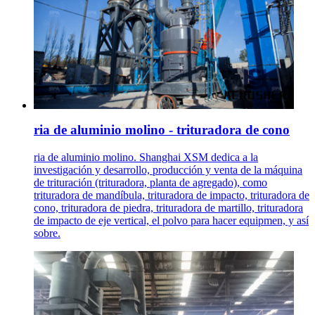
ria de aluminio molino - trituradora de cono
ria de aluminio molino. Shanghai XSM dedica a la
investigación y desarrollo, producción y venta de la máquina
de trituración (trituradora, planta de agregado), como
trituradora de mandíbula, trituradora de impacto, trituradora de
cono, trituradora de piedra, trituradora de martillo, trituradora
de impacto de eje vertical, el polvo para hacer equipmen, y así
sobre.