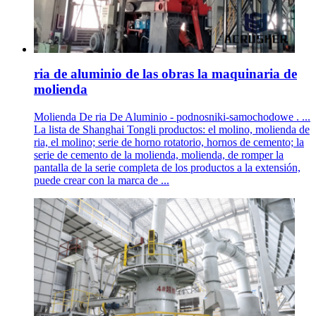
ria de aluminio de las obras la maquinaria de
molienda
Molienda De ria De Aluminio - podnosniki-samochodowe . ...
La lista de Shanghai Tongli productos: el molino, molienda de
ria, el molino; serie de horno rotatorio, hornos de cemento; la
serie de cemento de la molienda, molienda, de romper la
pantalla de la serie completa de los productos a la extensión,
puede crear con la marca de ...