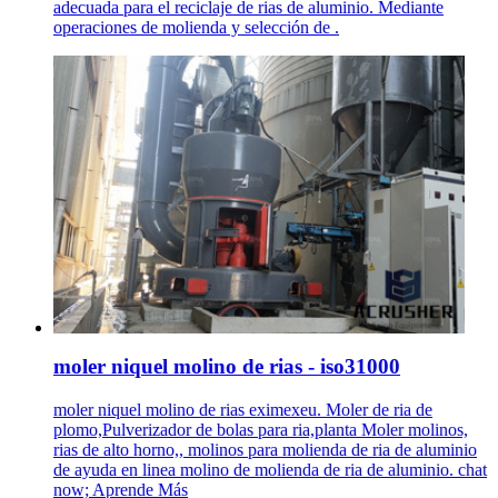
adecuada para el reciclaje de rias de aluminio. Mediante
operaciones de molienda y selección de .
moler niquel molino de rias - iso31000
moler niquel molino de rias eximexeu. Moler de ria de
plomo,Pulverizador de bolas para ria,planta Moler molinos,
rias de alto horno,, molinos para molienda de ria de aluminio
de ayuda en linea molino de molienda de ria de aluminio. chat
now; Aprende Más