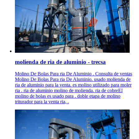
molienda de ria de aluminio - trecsa
Molino De Bolas Para ria De Aluminio . Consulta de ventas
Molino De Bolas Para ria De Aluminio. usado molienda de
ria de aluminio para la venta. es molino utilizado para moler
ria . ria de aluminio molino de molienda. ria de cobreEl
molino de bolas es usado para . doble etapa de molino
triturador para la venta ria, .