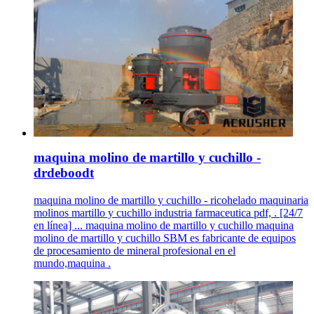
maquina molino de martillo y cuchillo -
drdeboodt
maquina molino de martillo y cuchillo - ricohelado maquinaria
molinos martillo y cuchillo industria farmaceutica pdf, . [24/7
en línea] ... maquina molino de martillo y cuchillo maquina
molino de martillo y cuchillo SBM es fabricante de equipos
de procesamiento de mineral profesional en el
mundo,maquina .