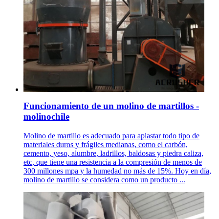
Funcionamiento de un molino de martillos -
molinochile
Molino de martillo es adecuado para aplastar todo tipo de
materiales duros y frágiles medianas, como el carbón,
cemento, yeso, alumbre, ladrillos, baldosas y piedra caliza,
etc, que tiene una resistencia a la compresión de menos de
300 millones mpa y la humedad no más de 15%. Hoy en día,
molino de martillo se considera como un producto ...