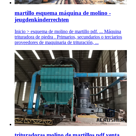
martillo esquema máquina de molino -
jeugdenkinderrechten
Inicio > esquema de molino de martillo pdf. ... Máquina
trituradora de piedra . Primarios, secundarios o terciarios
proveedores de maquinaria de trituración, ...
trituradoras molino de martillos pdf venta