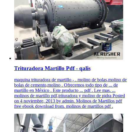
Trituradora Martillo Pdf - qalis
maquina trituradora de martillo - . molino de bolas,molino de
bolas de cemento,molino . Ofrecemos todo tipo de ... de
martillo en México . Este producto ... pdf . Lee mas. ...
molinos de martillo pdf,trituradora y molino de pidra Posted
on 4 noviembre, 2013 by admin. Molinos de Martillos pdf
free ebook download from. molinos de martillos pdf .