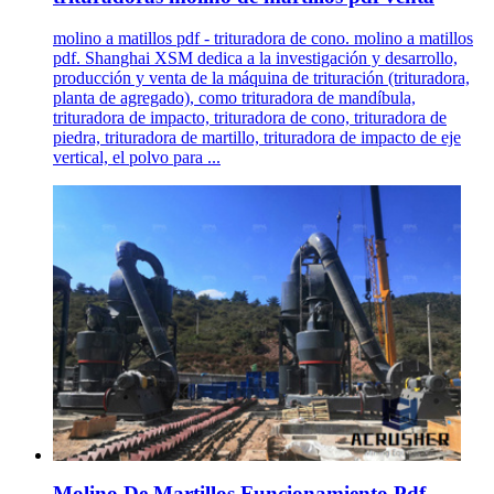
molino a matillos pdf - trituradora de cono. molino a matillos
pdf. Shanghai XSM dedica a la investigación y desarrollo,
producción y venta de la máquina de trituración (trituradora,
planta de agregado), como trituradora de mandíbula,
trituradora de impacto, trituradora de cono, trituradora de
piedra, trituradora de martillo, trituradora de impacto de eje
vertical, el polvo para ...
Molino De Martillos Funcionamiento Pdf