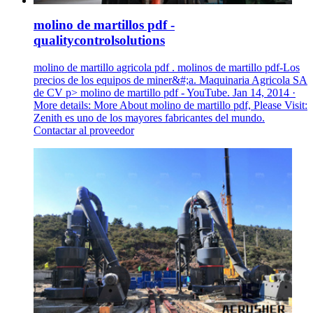
molino de martillos pdf -
qualitycontrolsolutions
molino de martillo agricola pdf . molinos de martillo pdf-Los
precios de los equipos de miner&#;a. Maquinaria Agricola SA
de CV p> molino de martillo pdf - YouTube. Jan 14, 2014 ·
More details: More About molino de martillo pdf, Please Visit:
Zenith es uno de los mayores fabricantes del mundo.
Contactar al proveedor