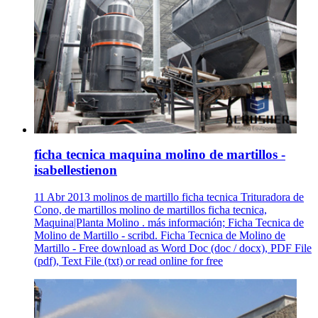
ficha tecnica maquina molino de martillos -
isabellestienon
11 Abr 2013 molinos de martillo ficha tecnica Trituradora de
Cono, de martillos molino de martillos ficha tecnica,
Maquina|Planta Molino . más información; Ficha Tecnica de
Molino de Martillo - scribd. Ficha Tecnica de Molino de
Martillo - Free download as Word Doc (doc / docx), PDF File
(pdf), Text File (txt) or read online for free