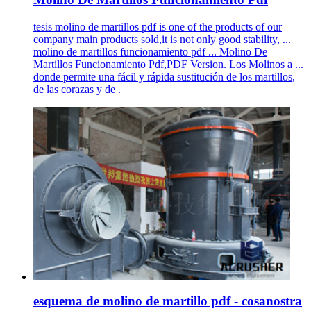
tesis molino de martillos pdf is one of the products of our
company main products sold,it is not only good stability, ...
molino de martillos funcionamiento pdf ... Molino De
Martillos Funcionamiento Pdf,PDF Version. Los Molinos a ...
donde permite una fácil y rápida sustitución de los martillos,
de las corazas y de .
esquema de molino de martillo pdf - cosanostra