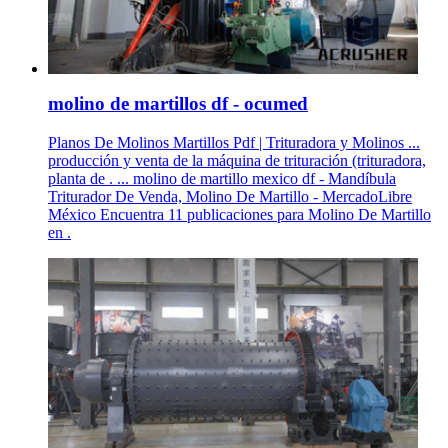
molino de martillos df - ocumed
Planos De Molinos Martillos Pdf | Trituradora y Molinos ...
producción y venta de la máquina de trituración (trituradora,
planta de . ... molino de martillo mexico df - Mandíbula
Triturador De Venda, Molino De Martillo - MercadoLibre
México Encuentra 11 publicaciones para Molino De Martillo
en .