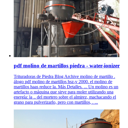
pdf molino de martillos piedra - water-ionizer
Trituradoras de Piedra Blog Archive molino de martillo .
álogo pdf molino de martillos hsz-v 2000. el molino de
martillos haas reduce la. Más Detalles. ... Un molino es un
artefacto o máquina que sirve para moler utilizando una
energía: la .. del mortero sobre el almirez, machacando el
grano para pulverizarlo, pero con martillos, . ...