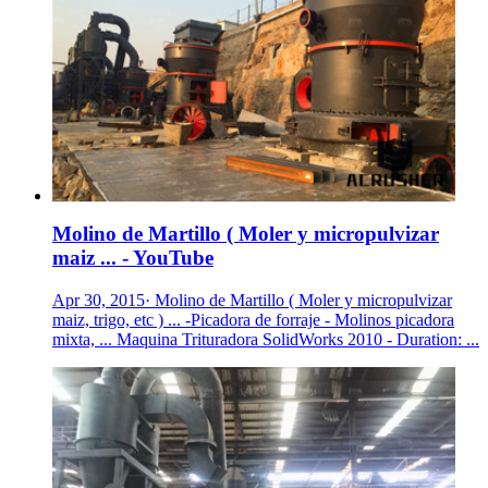
Molino de Martillo ( Moler y micropulvizar
maiz ... - YouTube
Apr 30, 2015· Molino de Martillo ( Moler y micropulvizar
maiz, trigo, etc ) ... -Picadora de forraje - Molinos picadora
mixta, ... Maquina Trituradora SolidWorks 2010 - Duration: ...