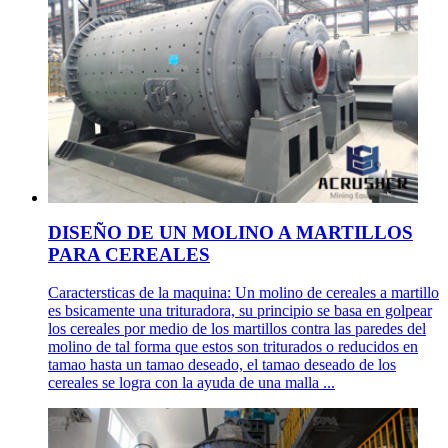
DISEÑO DE UN MOLINO A MARTILLOS
PARA CEREALES
Caractersticas de la maquina: Un molino de cereales a martillo
es bsicamente una trituradora, su principio se basa en golpear
los cereales por medio de los martillos contra las paredes del
molino de tal forma que estos son triturados o reducidos en
tamao hasta un tamao deseado, el tamao deseado de los
cereales se logra con la ayuda de una malla ...