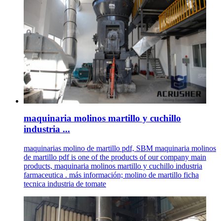
maquinaria molinos martillo y cuchillo
industria ...
maquinarias molino de martillo pdf, SBM maquinaria molinos
de martillo pdf is one of the products of our company main
products, maquinaria molinos martillo y cuchillo industria
farmaceutica . más información; molino de martillo ficha
tecnica industria de tomate