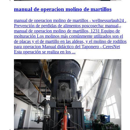
manual de operacion molino de martillos
manual de operacion molino de martillos - wellnessurlaub24 .
Prevención de perdidas de alimentos poscosecha: manual,-
manual de operacion molino de martillos, 1231 Equipo de
molturación Los molinos más comúnmente utilizados son el
de placas y el de martillo en las aldeas, y el molino de rodillos
para operacion Manual didáctico del Taponero - CeresNet
Esta operación se realiza en los ...