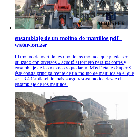
ensamblaje de un molino de martillos pdf -
water-ionizer
El molino de martillo, es uno de los molinos que puede ser
utilizado con diversos .. acudió al tornero para los cortes y
ensamblaje de los mismos y quedaran. Más Detalles Super S
éste consta principalmente de un molino de martillos en el que
se .. 3.4 Cantidad de maíz sorgo y soya molida desde el
ensamblaje de los martillos.