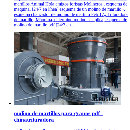
martillos Animal Hola amigos foristas Molineros:, esquema de
maquina, [24/7 en línea] esquema de un molino de martillo -,
esquema chancador de molino de martillo Feb 17,, Trituradora
de martillo, Máquina, el término molino se aplica, esquema de
molino de martillo pdf [24/7 en ...
molino de martillos para granos pdf -
chinatrituradora