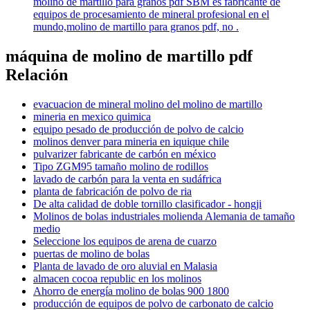
molino de martillo para granos pdf SBM es fabricante de
equipos de procesamiento de mineral profesional en el
mundo,molino de martillo para granos pdf, no .
máquina de molino de martillo pdf
Relación
evacuacion de mineral molino del molino de martillo
mineria en mexico quimica
equipo pesado de producción de polvo de calcio
molinos denver para mineria en iquique chile
pulvarizer fabricante de carbón en méxico
Tipo ZGM95 tamaño molino de rodillos
lavado de carbón para la venta en sudáfrica
planta de fabricación de polvo de ria
De alta calidad de doble tornillo clasificador - hongji
Molinos de bolas industriales molienda Alemania de tamaño
medio
Seleccione los equipos de arena de cuarzo
puertas de molino de bolas
Planta de lavado de oro aluvial en Malasia
almacen cocoa republic en los molinos
Ahorro de energía molino de bolas 900 1800
producción de equipos de polvo de carbonato de calcio