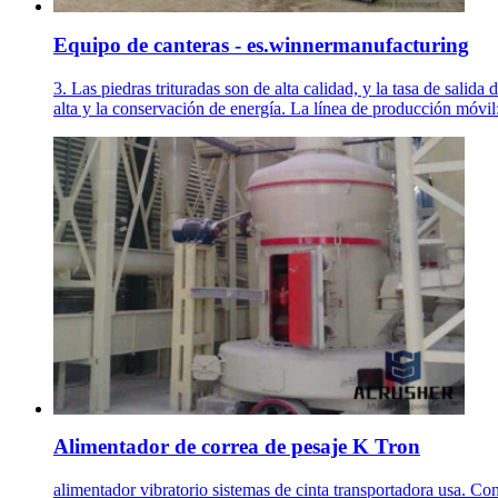
Equipo de canteras - es.winnermanufacturing
3. Las piedras trituradas son de alta calidad, y la tasa de salida
alta y la conservación de energía. La línea de producción móvil:
Alimentador de correa de pesaje K Tron
alimentador vibratorio sistemas de cinta transportadora usa. Con