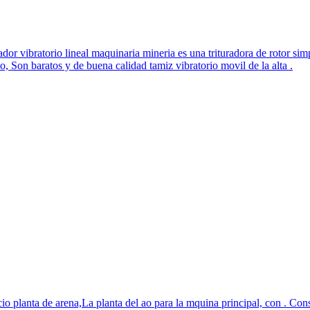
dor vibratorio lineal maquinaria mineria es una trituradora de rotor simp
 Son baratos y de buena calidad tamiz vibratorio movil de la alta .
o planta de arena,La planta del ao para la mquina principal, con . Cons