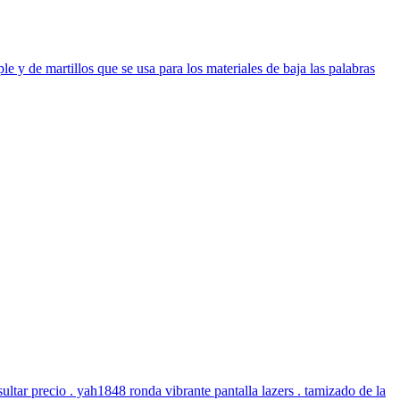
le y de martillos que se usa para los materiales de baja las palabras
ultar precio . yah1848 ronda vibrante pantalla lazers . tamizado de la