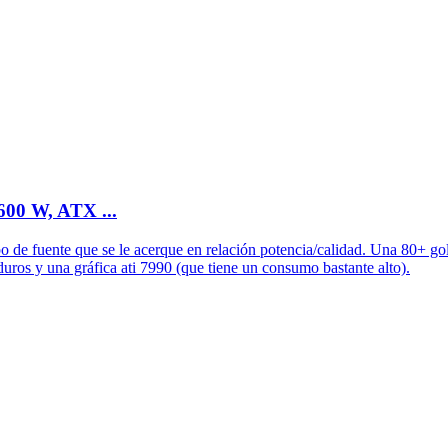
600 W, ATX ...
ipo de fuente que se le acerque en relación potencia/calidad. Una 80+ 
uros y una gráfica ati 7990 (que tiene un consumo bastante alto).