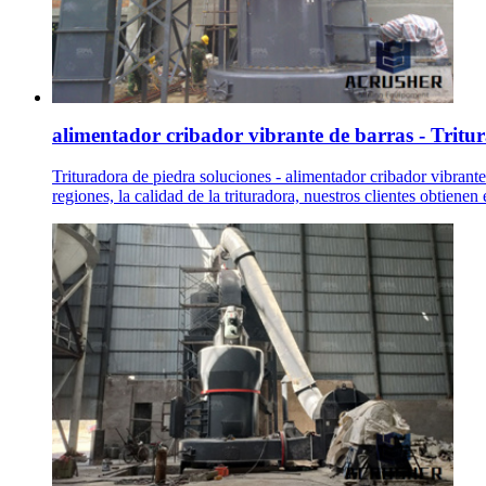
alimentador cribador vibrante de barras - Tritur
Trituradora de piedra soluciones - alimentador cribador vibrant
regiones, la calidad de la trituradora, nuestros clientes obtienen