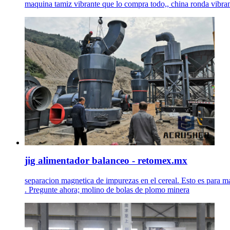
maquina tamiz vibrante que lo compra todo,, china ronda vibran
jig alimentador balanceo - retomex.mx
separacion magnetica de impurezas en el cereal. Esto es para m
. Pregunte ahora; molino de bolas de plomo minera