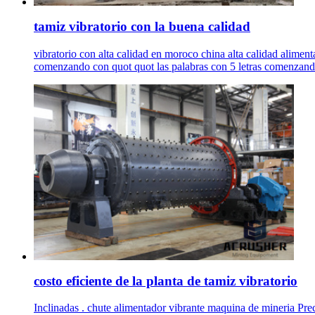
tamiz vibratorio con la buena calidad
vibratorio con alta calidad en moroco china alta calidad alimenta
comenzando con quot quot las palabras con 5 letras comenzando,
costo eficiente de la planta de tamiz vibratorio
Inclinadas . chute alimentador vibrante maquina de mineria Preci