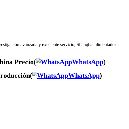
vestigación avanzada y excelente servicio, Shanghai alimentador
hina Precio(
WhatsApp
)
troducción(
WhatsApp
)