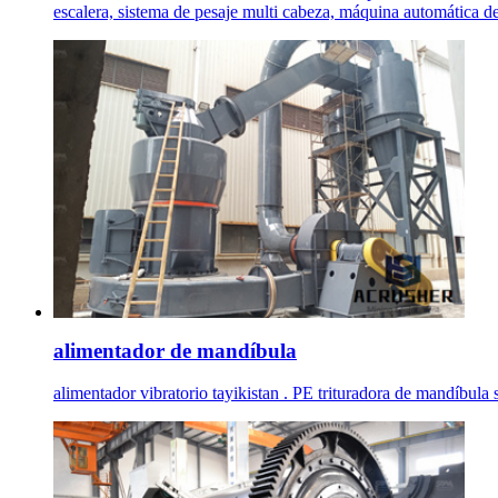
escalera, sistema de pesaje multi cabeza, máquina automática de 
alimentador de mandíbula
alimentador vibratorio tayikistan . PE trituradora de mandíbula 