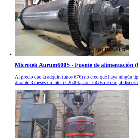
Microtek Aurum600S - Fuente de alimentación (
Al precio que la adquirí (unos 67€) no creo que haya ningún t
durante 3 meses un intel i7 2600k, con 16GB de ram, 4 discos d