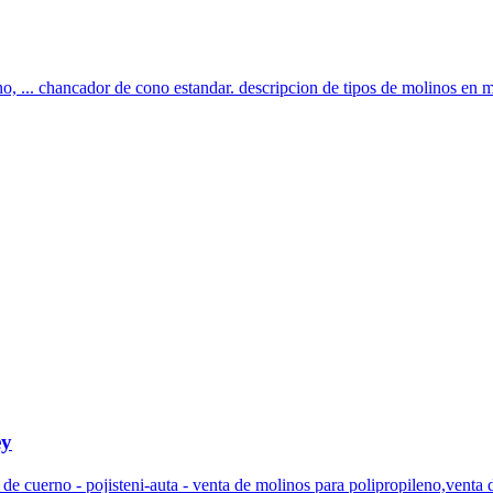
o, ... chancador de cono estandar. descripcion de tipos de molinos en m
ey
 de cuerno - pojisteni-auta - venta de molinos para polipropileno,venta