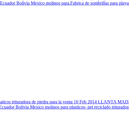
uador Bolivia Mexico molinos para.Fabrica de sombrillas para playas y
e neumaticos trituradora de piedra para la venta 10 Feb 2014 L
dor Bolivia Mexico molinos para plasticos- pet reciclado triturador