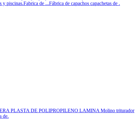
 piscinas.Fabrica de ...Fábrica de capachos capachetas de .
LANTA MADERA PLASTA DE POLIPROPILENO LAMINA Molino triturador
a de.