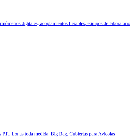
ómetros digitales, acoplamientos flexibles, equipos de laboratorio
s P.P., Lonas toda medida, Big Bag, Cubiertas para Avícolas