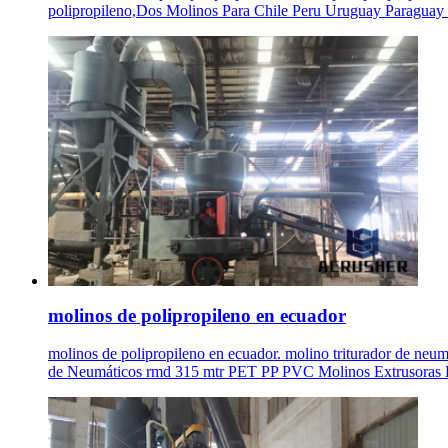
polipropileno,Dos Molinos Para Chile Peru Uruguay Paraguay Ec
molinos de polipropileno en ecuador
molinos de polipropileno en ecuador. molino triturador d
de Neumáticos rmd 315 mtr PET PP PVC Molinos Extrusoras Ecua