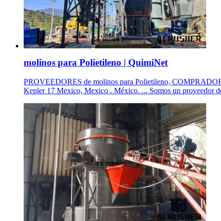
molinos para Polietileno | QuimiNet
PROVEEDORES de molinos para Polietileno, COMPRADORES ... S
Kepler 17 Mexico, Mexico . México. ... Somos un proveedor