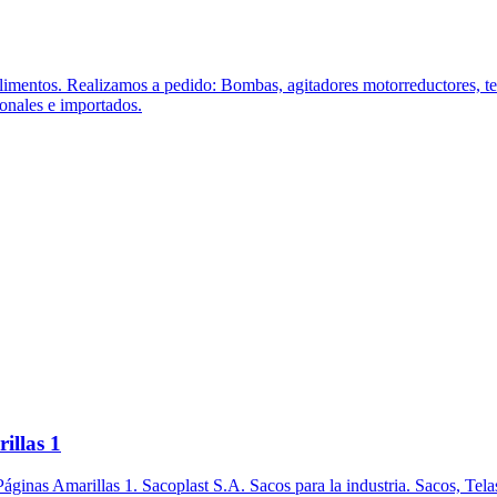
imentos. Realizamos a pedido: Bombas, agitadores motorreductores, term
onales e importados.
illas 1
ginas Amarillas 1. Sacoplast S.A. Sacos para la industria. Sacos, Tela