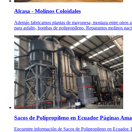
Alcasa - Molinos Coloidales
Además fabricamos plantas de mayonesa, mostaza entre otros al
para asfalto, bombas de polipropileno. Reparamos molinos naci
Sacos de Polipropileno en Ecuador Páginas Amar
Encuentre información de Sacos de Polipropileno en Ecuador. Pá