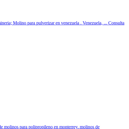
ineria; Molino para pulverizar en venezuela . Venezuela, ... Consulta
 de molinos para polipropileno en monterrey. molinos de