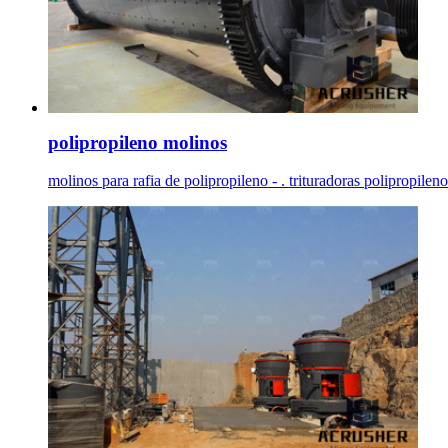
polipropileno molinos
molinos para rafia de polipropileno - . trituradoras polipropileno