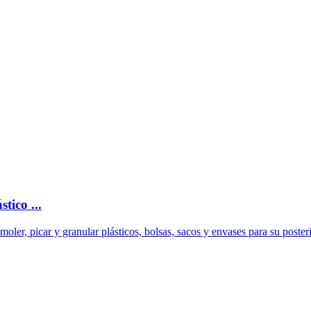
tico ...
 moler, picar y granular plásticos, bolsas, sacos y envases para su posteri