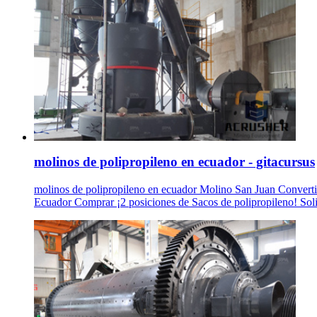
molinos de polipropileno en ecuador - gitacursus
molinos de polipropileno en ecuador Molino San Juan Convertido
Ecuador Comprar ¡2 posiciones de Sacos de polipropileno! Solici