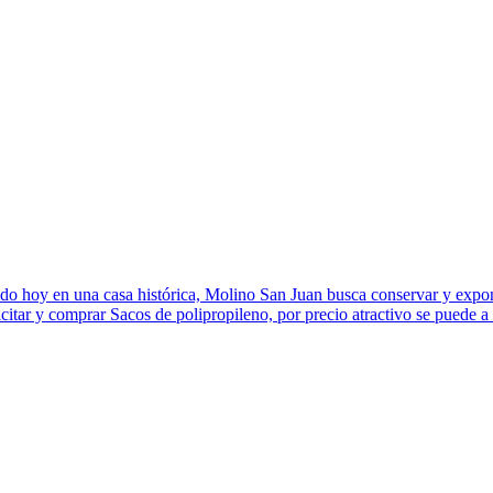
 hoy en una casa histórica, Molino San Juan busca conservar y exponer
tar y comprar Sacos de polipropileno, por precio atractivo se puede a t