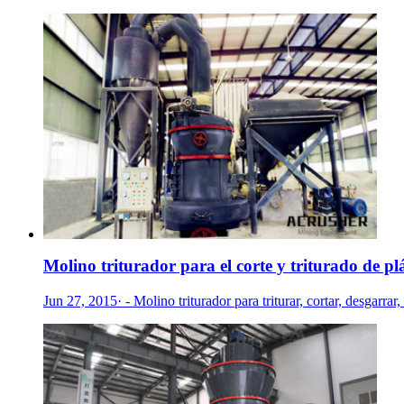
Molino triturador para el corte y triturado de plás
Jun 27, 2015· - Molino triturador para triturar, cortar, desgarrar,