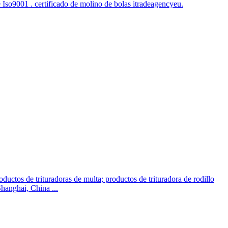
de Iso9001 . certificado de molino de bolas itradeagencyeu.
tos de trituradoras de multa; productos de trituradora de rodillo
hanghai, China ...