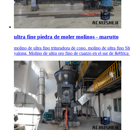
ultra fine piedra de moler molinos - marutto
molino de ultra fino trituradora de cono. molino de ultra fino S
yalong. Molino de ultra oro fino de cuarzo en el sur de &#frica 