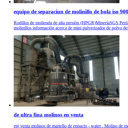
equipo de separaciun de molinillo de bola iso 90
Rodillos de molienda de alta presión (HPGR)MineríaSGS Perú ...
molinillos información acerca de mini pulverizador de polvo d
de ultra fina molinos en venta
enj venta molinos de martello de enpacto - water . Molino de mo