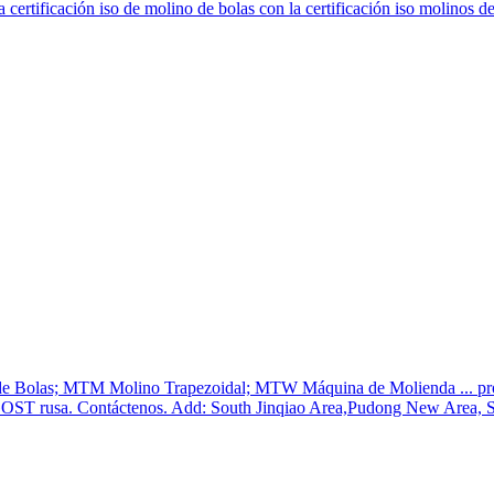
la certificación iso de molino de bolas con la certificación iso molinos 
de Bolas; MTM Molino Trapezoidal; MTW Máquina de Molienda ... produc
n GOST rusa. Contáctenos. Add: South Jinqiao Area,Pudong New Area, S