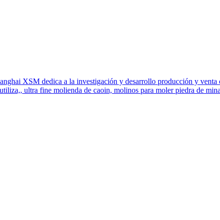
hanghai XSM dedica a la investigación y desarrollo producción y venta de
utiliza,, ultra fine molienda de caoin, molinos para moler piedra de mina