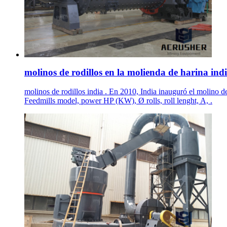
molinos de rodillos en la molienda de harina ind
molinos de rodillos india . En 2010, India inauguró el molino d
Feedmills model, power HP (KW), Ø rolls, roll lenght, A, .