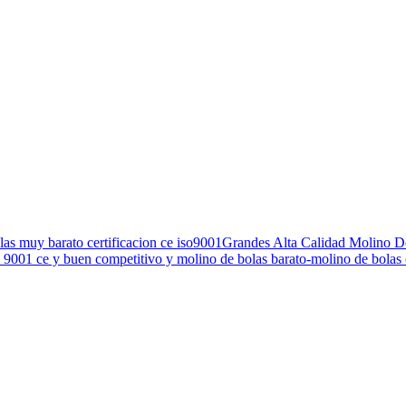
e bolas muy barato certificacion ce iso9001Grandes Alta Calidad Molino
9001 ce y buen competitivo y molino de bolas barato-molino de bolas co