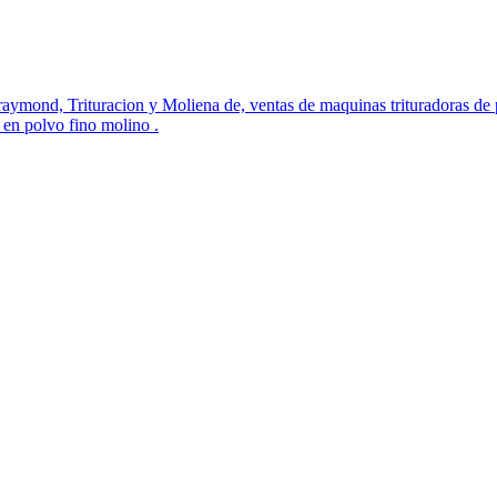
 raymond, Trituracion y Moliena de, ventas de maquinas trituradoras de 
 en polvo fino molino .