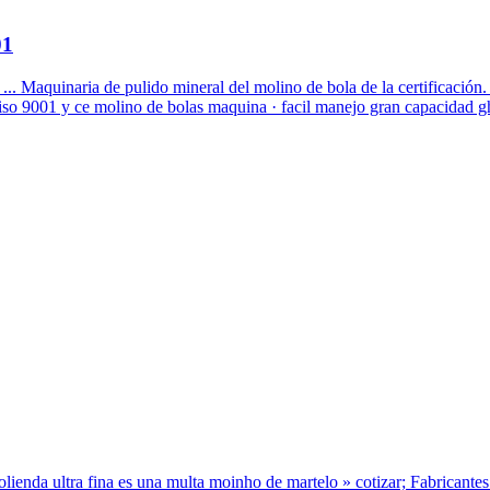
01
 Maquinaria de pulido mineral del molino de bola de la certificación.
eiso 9001 y ce molino de bolas maquina · facil manejo gran capacidad g
lienda ultra fina es una multa moinho de martelo » cotizar; Fabricantes