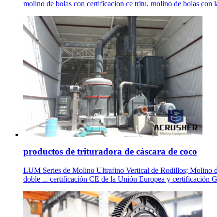
molino de bolas con certificacion ce tritu, molino de bolas con 
productos de trituradora de cáscara de coco
LUM Series de Molino Ultrafino Vertical de Rodillos; Molino 
doble ... certificación CE de la Unión Europea y certificació