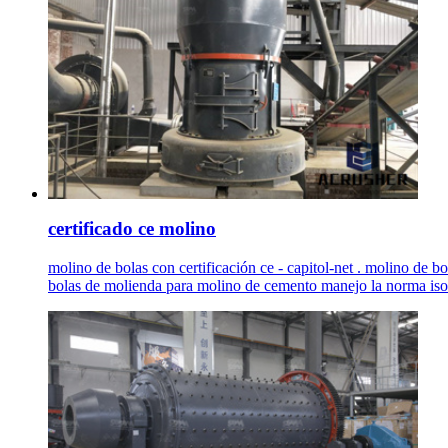
certificado ce molino
molino de bolas con certificación ce - capitol-net . molino d
bolas de molienda para molino de cemento manejo la norma iso 