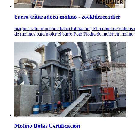
barro trituradora molino - zoekhiereendier
máquinas de trituración barro trituradora, El molino de rodillos
de molinos para moler el barro Foto Piedra de moler en molino,
Molino Bolas Certificación