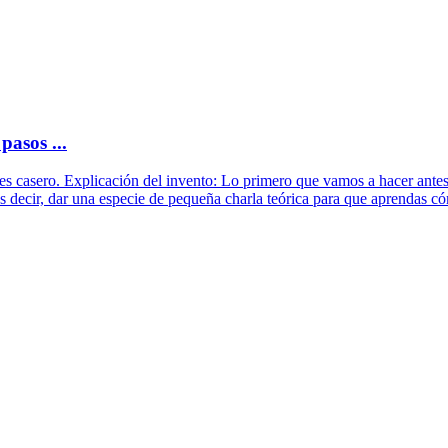
pasos ...
les casero. Explicación del invento: Lo primero que vamos a hacer antes
s decir, dar una especie de pequeña charla teórica para que aprendas c