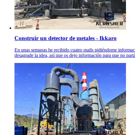
Construir un detector de metales - Ikkaro
En unas semanas he recibido cuatro mails pidiéndome informació
desagrade la idea, así que os dejo información para que no partá