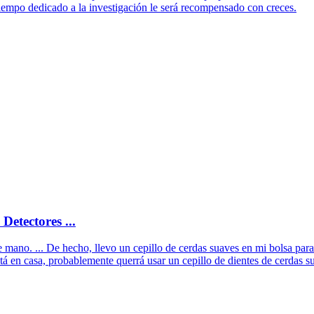
iempo dedicado a la investigación le será recompensado con creces.
etectores ...
 mano. ... De hecho, llevo un cepillo de cerdas suaves en mi bolsa par
stá en casa, probablemente querrá usar un cepillo de dientes de cerdas su