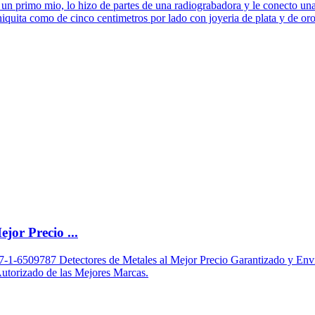
o un primo mio, lo hizo de partes de una radiograbadora y le conecto un
chiquita como de cinco centimetros por lado con joyeria de plata y de oro
jor Precio ...
7-1-6509787 Detectores de Metales al Mejor Precio Garantizado y Envi
Autorizado de las Mejores Marcas.