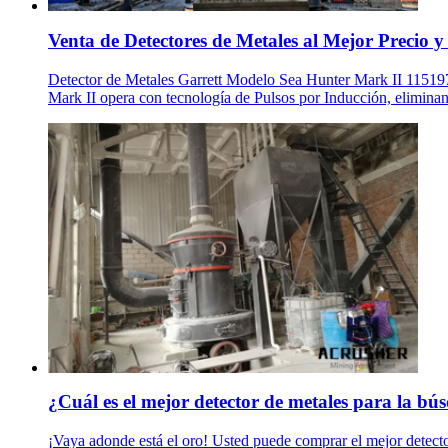
Venta de Detectores de Metales al Mejor Precio y
Detector de Metales Garrett Modelo Sea Hunter Mark II 1151970
Mark II opera con tecnología de Pulsos por Inducción, eliminand
¿Cuál es el mejor detector de metales para la bú
¡Vaya adonde está el oro! Usted puede comprar el mejor detector