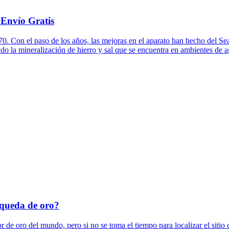
 Envío Gratis
. Con el paso de los años, las mejoras en el aparato han hecho del S
o la mineralización de hierro y sal que se encuentra en ambientes de ag
squeda de oro?
 de oro del mundo, pero si no se toma el tiempo para localizar el sitio