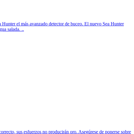
ea Hunter el más avanzado detector de buceo. El nuevo Sea Hunter
ua salada. ..
 correcto, sus esfuerzos no producirán oro. Asegúrese de ponerse sobre