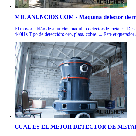
MIL ANUNCIOS.COM - Maquina detector de met
El mayor tablón de anuncios maquina detector de metales. Descub
440Hz Tipo de detección: oro, plata, cobre, ... Este etiquetador
CUAL ES EL MEJOR DETECTOR DE METAL