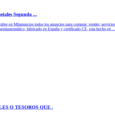
ales Segunda ...
re en Milanuncios todos los anuncios para comprar, vender, servicios y
 semiautomático, fabricado en España y certificado CE, esta hecho en ...
ES O TESOROS QUE .