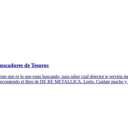
adores de Tesoros
 que es lo que estas buscando, para saber cual detector te serviria mej
te recomiendo el libro de DE RE METALLICA. Leelo. Cuidate mucho y n