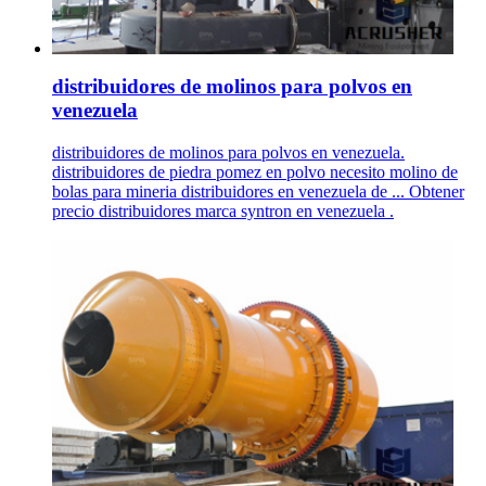
distribuidores de molinos para polvos en
venezuela
distribuidores de molinos para polvos en venezuela.
distribuidores de piedra pomez en polvo necesito molino de
bolas para mineria distribuidores en venezuela de ... Obtener
precio distribuidores marca syntron en venezuela .