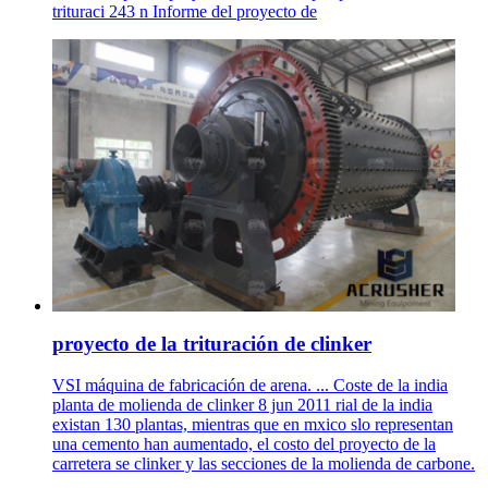
trituraci 243 n Informe del proyecto de
proyecto de la trituración de clinker
VSI máquina de fabricación de arena. ... Coste de la india
planta de molienda de clinker 8 jun 2011 rial de la india
existan 130 plantas, mientras que en mxico slo representan
una cemento han aumentado, el costo del proyecto de la
carretera se clinker y las secciones de la molienda de carbone.