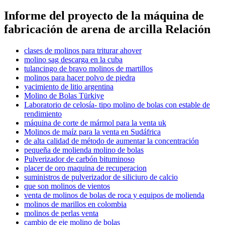
Informe del proyecto de la máquina de
fabricación de arena de arcilla Relación
clases de molinos para triturar ahover
molino sag descarga en la cuba
tulancingo de bravo molinos de martillos
molinos para hacer polvo de piedra
yacimiento de litio argentina
Molino de Bolas Türkiye
Laboratorio de celosía- tipo molino de bolas con estable de
rendimiento
máquina de corte de mármol para la venta uk
Molinos de maíz para la venta en Sudáfrica
de alta calidad de método de aumentar la concentración
pequeña de molienda molino de bolas
Pulverizador de carbón bituminoso
placer de oro maquina de recuperacion
suministros de pulverizador de siliciuro de calcio
que son molinos de vientos
venta de molinos de bolas de roca y equipos de molienda
molinos de marillos en colombia
molinos de perlas venta
cambio de eje molino de bolas