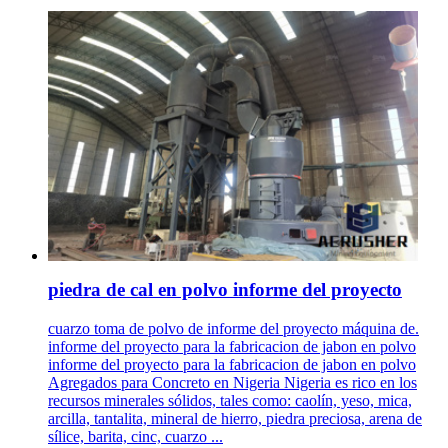
piedra de cal en polvo informe del proyecto
cuarzo toma de polvo de informe del proyecto máquina de.
informe del proyecto para la fabricacion de jabon en polvo
informe del proyecto para la fabricacion de jabon en polvo
Agregados para Concreto en Nigeria Nigeria es rico en los
recursos minerales sólidos, tales como: caolín, yeso, mica,
arcilla, tantalita, mineral de hierro, piedra preciosa, arena de
sílice, barita, cinc, cuarzo ...