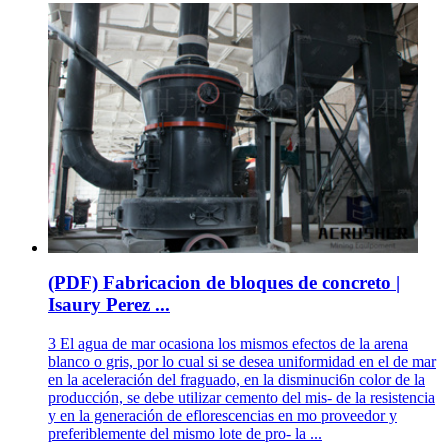
(PDF) Fabricacion de bloques de concreto |
Isaury Perez ...
3 El agua de mar ocasiona los mismos efectos de la arena
blanco o gris, por lo cual si se desea uniformidad en el de mar
en la aceleración del fraguado, en la disminuci6n color de la
producción, se debe utilizar cemento del mis- de la resistencia
y en la generación de eflorescencias en mo proveedor y
preferiblemente del mismo lote de pro- la ...