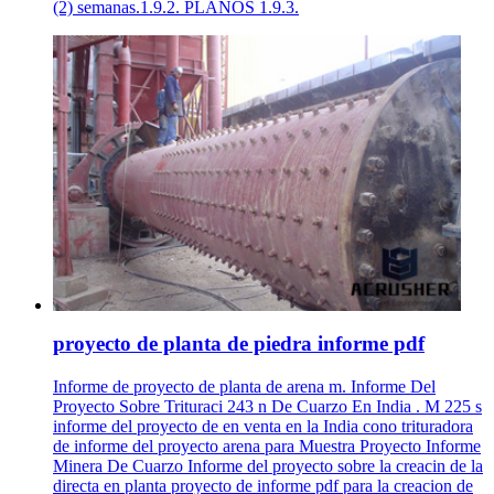
(2) semanas.1.9.2. PLANOS 1.9.3.
proyecto de planta de piedra informe pdf
Informe de proyecto de planta de arena m. Informe Del
Proyecto Sobre Trituraci 243 n De Cuarzo En India . M 225 s
informe del proyecto de en venta en la India cono trituradora
de informe del proyecto arena para Muestra Proyecto Informe
Minera De Cuarzo Informe del proyecto sobre la creacin de la
directa en planta proyecto de informe pdf para la creacion de