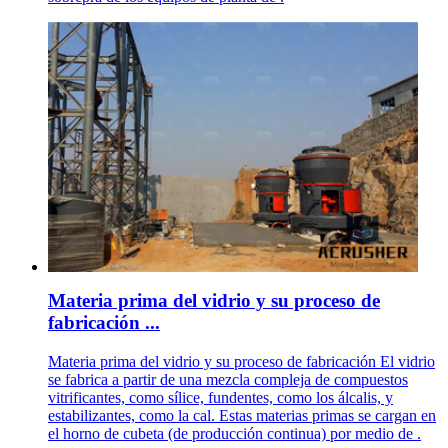
Materia prima del vidrio y su proceso de
fabricación ...
Materia prima del vidrio y su proceso de fabricación El vidrio
se fabrica a partir de una mezcla compleja de compuestos
vitrificantes, como sílice, fundentes, como los álcalis, y
estabilizantes, como la cal. Estas materias primas se cargan en
el horno de cubeta (de producción continua) por medio de .