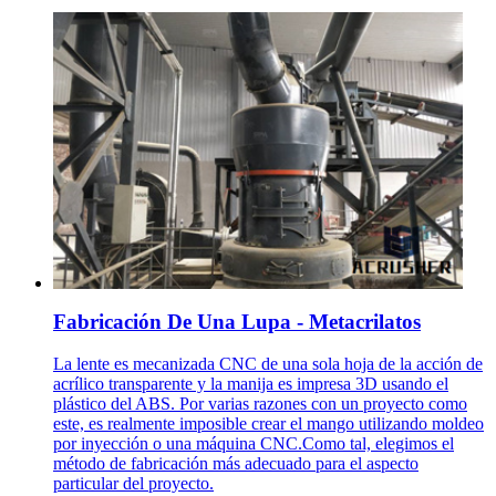
Fabricación De Una Lupa - Metacrilatos
La lente es mecanizada CNC de una sola hoja de la acción de
acrílico transparente y la manija es impresa 3D usando el
plástico del ABS. Por varias razones con un proyecto como
este, es realmente imposible crear el mango utilizando moldeo
por inyección o una máquina CNC.Como tal, elegimos el
método de fabricación más adecuado para el aspecto
particular del proyecto.