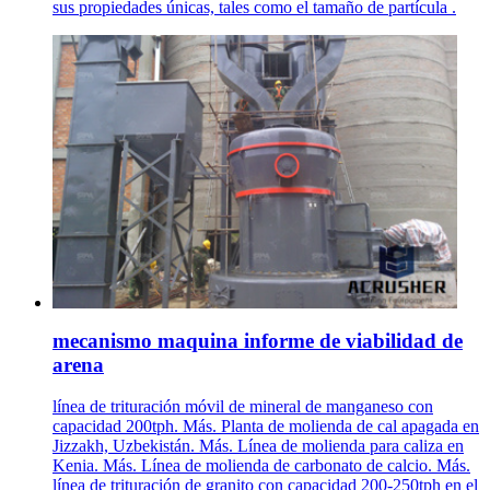
sus propiedades únicas, tales como el tamaño de partícula .
mecanismo maquina informe de viabilidad de
arena
línea de trituración móvil de mineral de manganeso con
capacidad 200tph. Más. Planta de molienda de cal apagada en
Jizzakh, Uzbekistán. Más. Línea de molienda para caliza en
Kenia. Más. Línea de molienda de carbonato de calcio. Más.
línea de trituración de granito con capacidad 200-250tph en el