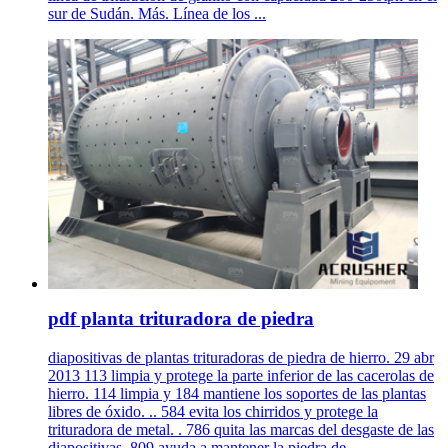
sur de Sudán. Más. Línea de los ...
pdf planta trituradora de piedra
diapositivas de plantas trituradoras de piedra de hierro. 29 abr
2013 113 limpia y protege la parte inferior de las cacerolas de
hierro. 114 limpia y 184 mantiene los soportes de las plantas
libres de óxido. .. 584 evita los chirridos y protege la
trituradora de metal. . 786 quita las marcas del desgaste de las
diapositivas. 809 ayuda a mantener la piedra de