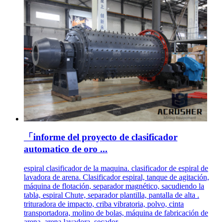
「informe del proyecto de clasificador
automatico de oro ...
espiral clasificador de la maquina. clasificador de espiral de
lavadora de arena. Clasificador espiral, tanque de agitación,
máquina de flotación, separador magnético, sacudiendo la
tabla, espiral Chute, separador plantilla, pantalla de alta .
trituradora de impacto, criba vibratoria, polvo, cinta
transportadora, molino de bolas, máquina de fabricación de
arena, arena lavadora, secador ...