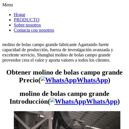
Menu
Hogar
PRODUCTO
Sobre nosotros
Contacta con nosotros
molino de bolas campo grande fabricante Agarrando fuerte
capacidad de producción, fuerza de investigación avanzada y
excelente servicio, Shanghai molino de bolas campo grande
proveedor crea el valor y aporta valores a todos los clientes.
Obtener molino de bolas campo grande
Precio(
WhatsApp
)
molino de bolas campo grande
Introducción(
WhatsApp
)