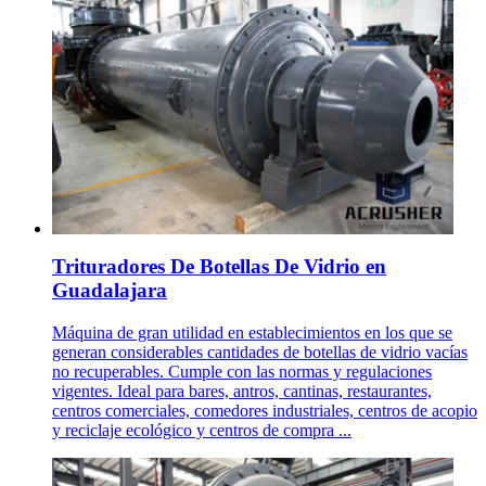
Trituradores De Botellas De Vidrio en
Guadalajara
Máquina de gran utilidad en establecimientos en los que se
generan considerables cantidades de botellas de vidrio vacías
no recuperables. Cumple con las normas y regulaciones
vigentes. Ideal para bares, antros, cantinas, restaurantes,
centros comerciales, comedores industriales, centros de acopio
y reciclaje ecológico y centros de compra ...