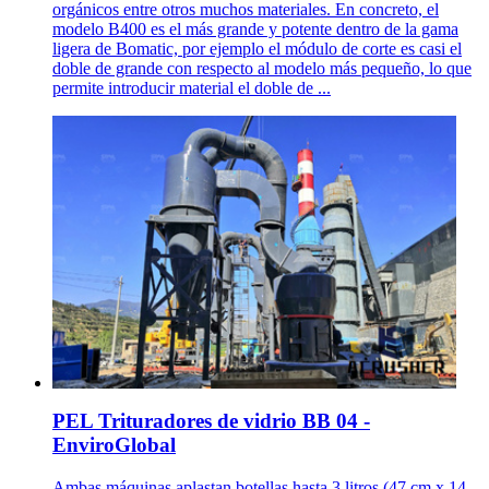
orgánicos entre otros muchos materiales. En concreto, el
modelo B400 es el más grande y potente dentro de la gama
ligera de Bomatic, por ejemplo el módulo de corte es casi el
doble de grande con respecto al modelo más pequeño, lo que
permite introducir material el doble de ...
PEL Trituradores de vidrio BB 04 -
EnviroGlobal
Ambas máquinas aplastan botellas hasta 3 litros (47 cm x 14