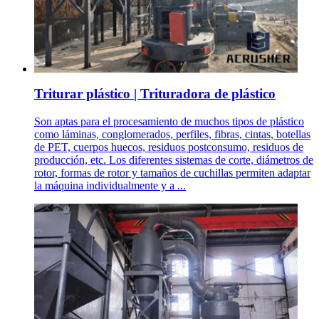
Triturar plástico | Trituradora de plástico
Son aptas para el procesamiento de muchos tipos de plástico
como láminas, conglomerados, perfiles, fibras, cintas, botellas
de PET, cuerpos huecos, residuos postconsumo, residuos de
producción, etc. Los diferentes sistemas de corte, diámetros de
rotor, formas de rotor y tamaños de cuchillas permiten adaptar
la máquina individualmente y a ...