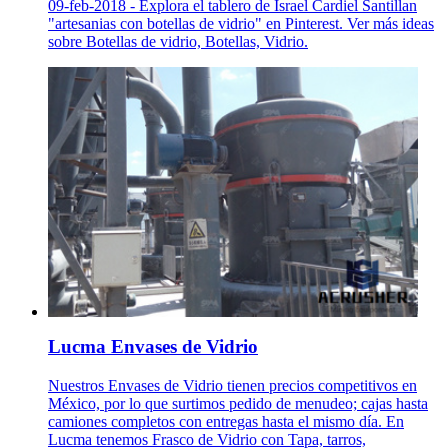
09-feb-2018 - Explora el tablero de Israel Cardiel Santillan
"artesanias con botellas de vidrio" en Pinterest. Ver más ideas
sobre Botellas de vidrio, Botellas, Vidrio.
Lucma Envases de Vidrio
Nuestros Envases de Vidrio tienen precios competitivos en
México, por lo que surtimos pedido de menudeo; cajas hasta
camiones completos con entregas hasta el mismo día. En
Lucma tenemos Frasco de Vidrio con Tapa, tarros,