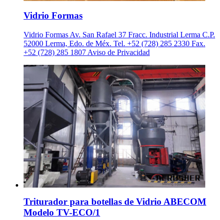
Vidrio Formas
Vidrio Formas Av. San Rafael 37 Fracc. Industrial Lerma C.P.
52000 Lerma, Edo. de Méx. Tel. +52 (728) 285 2330 Fax.
+52 (728) 285 1807 Aviso de Privacidad
Triturador para botellas de Vidrio ABECOM
Modelo TV-ECO/1