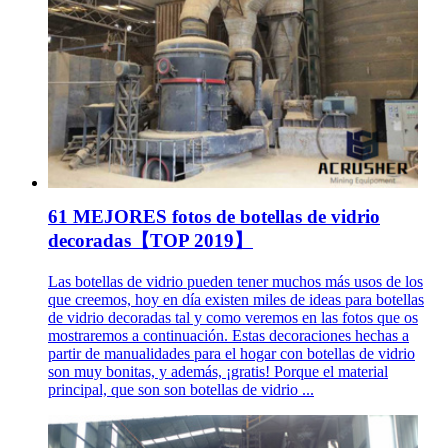
61 MEJORES fotos de botellas de vidrio
decoradas【TOP 2019】
Las botellas de vidrio pueden tener muchos más usos de los
que creemos, hoy en día existen miles de ideas para botellas
de vidrio decoradas tal y como veremos en las fotos que os
mostraremos a continuación. Estas decoraciones hechas a
partir de manualidades para el hogar con botellas de vidrio
son muy bonitas, y además, ¡gratis! Porque el material
principal, que son son botellas de vidrio ...