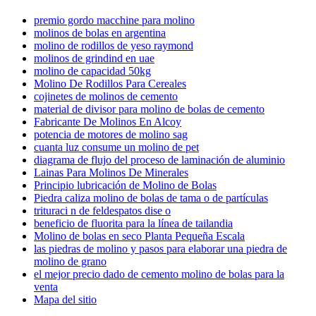
premio gordo macchine para molino
molinos de bolas en argentina
molino de rodillos de yeso raymond
molinos de grindind en uae
molino de capacidad 50kg
Molino De Rodillos Para Cereales
cojinetes de molinos de cemento
material de divisor para molino de bolas de cemento
Fabricante De Molinos En Alcoy
potencia de motores de molino sag
cuanta luz consume un molino de pet
diagrama de flujo del proceso de laminación de aluminio
Lainas Para Molinos De Minerales
Principio lubricación de Molino de Bolas
Piedra caliza molino de bolas de tama o de partículas
trituraci n de feldespatos dise o
beneficio de fluorita para la línea de tailandia
Molino de bolas en seco Planta Pequeña Escala
las piedras de molino y pasos para elaborar una piedra de
molino de grano
el mejor precio dado de cemento molino de bolas para la
venta
Mapa del sitio