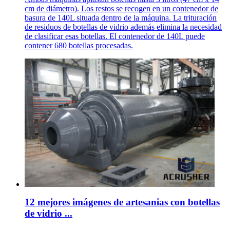
cm de diámetro). Los restos se recogen en un contenedor de
basura de 140L situada dentro de la máquina. La trituración
de residuos de botellas de vidrio además elimina la necesidad
de clasificar esas botellas. El contenedor de 140L puede
contener 680 botellas procesadas.
12 mejores imágenes de artesanias con botellas
de vidrio ...