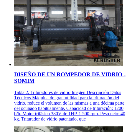
DISEÑO DE UN ROMPEDOR DE VIDRIO -
SOMIM
Tabla 2. Trituradores de vidrio Imagen Descripción Datos
Técnicos Máquina de gran utilidad para la trituración del
vidrio, reduce el volumen de las mismas a una décima parte
del ocupado habitualmente. Capacidad de trituración: 1200
b/h. Motor trifásico 380V de 1HP. 1 500 rpm. Peso neto: 40
kg. Triturador de vidrio patentado, que