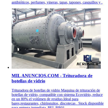
antibióticos, perfumes, vineras, tapas, tapones, casquillos y .
MIL ANUNCIOS.COM - Trituradora de
botellas de vidrio
Trituradora de botellas de vidrio Maquina de trituración de
botellas de vidrio, compatible con sistema Ecovidrio, reduce
en un 80% el volúmen de residuo.Ideal para
bares,restaurantes, chiringuitos, discotecas . Stock disponible
para entrega inmediata. PEL BB01 .