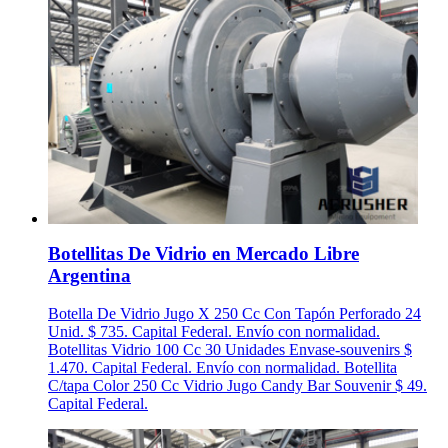
Botellitas De Vidrio en Mercado Libre
Argentina
Botella De Vidrio Jugo X 250 Cc Con Tapón Perforado 24
Unid. $ 735. Capital Federal. Envío con normalidad.
Botellitas Vidrio 100 Cc 30 Unidades Envase-souvenirs $
1.470. Capital Federal. Envío con normalidad. Botellita
C/tapa Color 250 Cc Vidrio Jugo Candy Bar Souvenir $ 49.
Capital Federal.