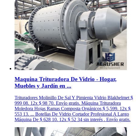
Maquina Trituradora De Vidrio - Hogar,
Muebles y Jardín en ...
Trituradores Molinillo De Sal Y Pimienta Vidrio Blakhelmet $
999 08. 12x $ 98 70. Envío gratis. Máquina Trituradora
Moledora Hojas Ramas Composta Orgánicos $ 5,599. 12x $
553 13. ... Botellas De Vidrio Cortador Profesional A Largo
Máquina De $ 628 10. 12x $ 52 34 sin interés . Envío gratis.