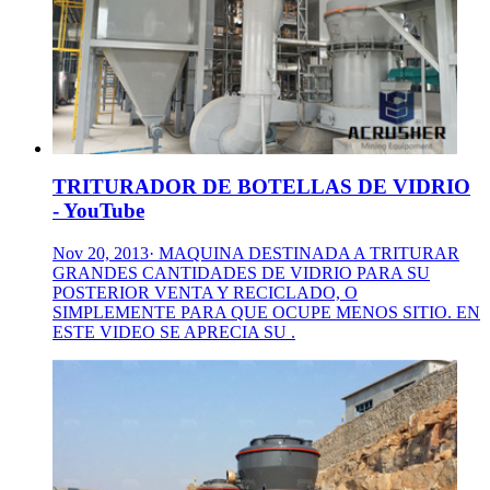
TRITURADOR DE BOTELLAS DE VIDRIO
- YouTube
Nov 20, 2013· MAQUINA DESTINADA A TRITURAR
GRANDES CANTIDADES DE VIDRIO PARA SU
POSTERIOR VENTA Y RECICLADO, O
SIMPLEMENTE PARA QUE OCUPE MENOS SITIO. EN
ESTE VIDEO SE APRECIA SU .