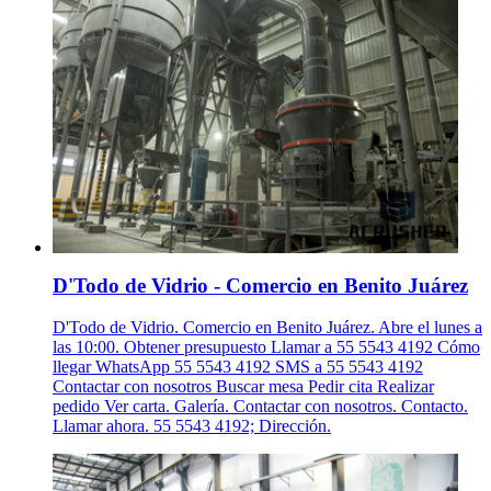
D'Todo de Vidrio - Comercio en Benito Juárez
D'Todo de Vidrio. Comercio en Benito Juárez. Abre el lunes a
las 10:00. Obtener presupuesto Llamar a 55 5543 4192 Cómo
llegar WhatsApp 55 5543 4192 SMS a 55 5543 4192
Contactar con nosotros Buscar mesa Pedir cita Realizar
pedido Ver carta. Galería. Contactar con nosotros. Contacto.
Llamar ahora. 55 5543 4192; Dirección.