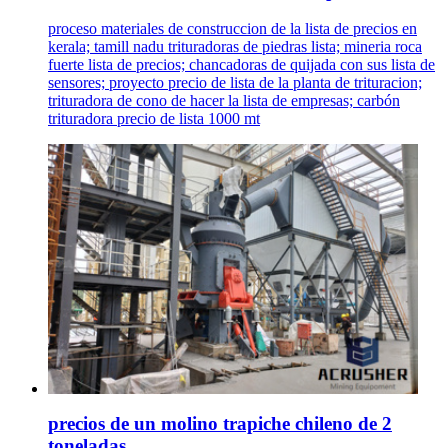
proceso materiales de construccion de la lista de precios en
kerala; tamill nadu trituradoras de piedras lista; mineria roca
fuerte lista de precios; chancadoras de quijada con sus lista de
sensores; proyecto precio de lista de la planta de trituracion;
trituradora de cono de hacer la lista de empresas; carbón
trituradora precio de lista 1000 mt
precios de un molino trapiche chileno de 2
toneladas