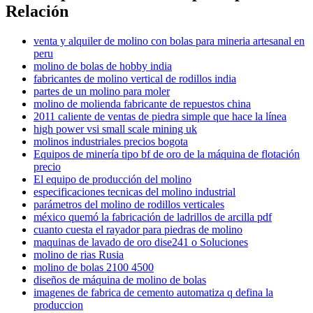
Relación
venta y alquiler de molino con bolas para mineria artesanal en
peru
molino de bolas de hobby india
fabricantes de molino vertical de rodillos india
partes de un molino para moler
molino de molienda fabricante de repuestos china
2011 caliente de ventas de piedra simple que hace la línea
high power vsi small scale mining uk
molinos industriales precios bogota
Equipos de minería tipo bf de oro de la máquina de flotación
precio
El equipo de producción del molino
especificaciones tecnicas del molino industrial
parámetros del molino de rodillos verticales
méxico quemó la fabricación de ladrillos de arcilla pdf
cuanto cuesta el rayador para piedras de molino
maquinas de lavado de oro dise241 o Soluciones
molino de rias Rusia
molino de bolas 2100 4500
diseños de máquina de molino de bolas
imagenes de fabrica de cemento automatiza q defina la
produccion