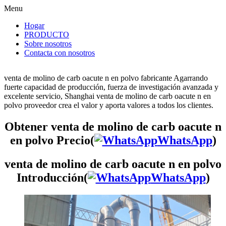
Menu
Hogar
PRODUCTO
Sobre nosotros
Contacta con nosotros
venta de molino de carb oacute n en polvo fabricante Agarrando
fuerte capacidad de producción, fuerza de investigación avanzada y
excelente servicio, Shanghai venta de molino de carb oacute n en
polvo proveedor crea el valor y aporta valores a todos los clientes.
Obtener venta de molino de carb oacute n
en polvo Precio(
WhatsApp
)
venta de molino de carb oacute n en polvo
Introducción(
WhatsApp
)