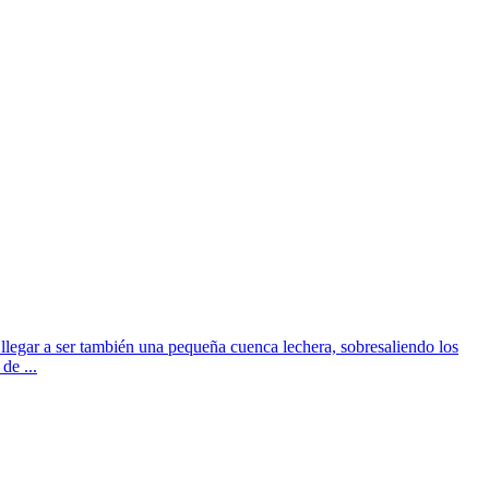
llegar a ser también una pequeña cuenca lechera, sobresaliendo los
de ...