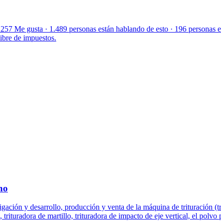
 Me gusta · 1.489 personas están hablando de esto · 196 personas estu
ibre de impuestos.
no
ación y desarrollo, producción y venta de la máquina de trituración (t
, trituradora de martillo, trituradora de impacto de eje vertical, el polv