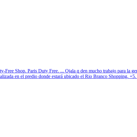
ree Shop. Paris Duty Free. ... Ojala q den mucho trabajo para la gente
ealizada en el predio donde estará ubicado el Rio Branco Shopping. +5.