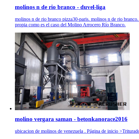
molinos n de rio branco - duvel-liga
molinos n de rio branco pizza30-paris. molinos n de rio branc
propia como es el caso del Molino Arrocero Río Branco.
molino vergara saman - betonkanorace2016
ubicacion de molinos de venezuela . Página de inicio >Tritura