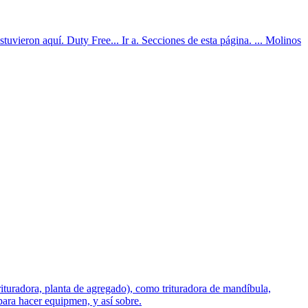
vieron aquí. Duty Free... Ir a. Secciones de esta página. ... Molinos
rituradora, planta de agregado), como trituradora de mandíbula,
o para hacer equipmen, y así sobre.