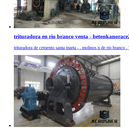
trituradora en rio branco venta - betonkanorac
trituradora de cemento santa marta - . molinos n de rio branco