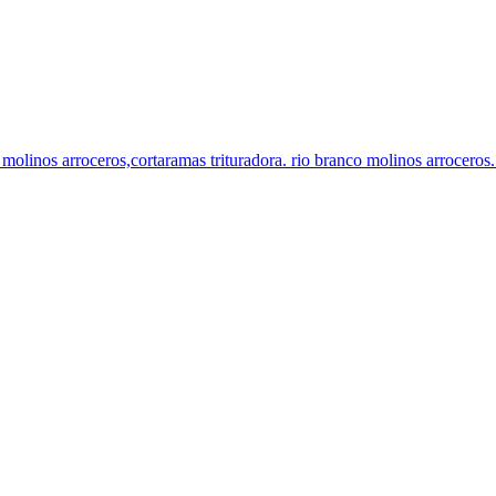
o molinos arroceros,cortaramas trituradora. rio branco molinos arroceros