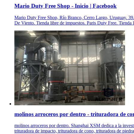
Mario Duty Free Shop - Inicio | Facebook
Mario Duty Free Shop, Río Branco, Cerro Largo, Uruguay. 39.257
De Viento. Tienda libre de impuestos. Paris Duty Free. Tienda l
molinos arroceros por dentro - trituradora de co
molinos arroceros por dentro. Shanghai XSM dedica a la investig
trituradora de impacto, trituradora de cono, trituradora de piedra