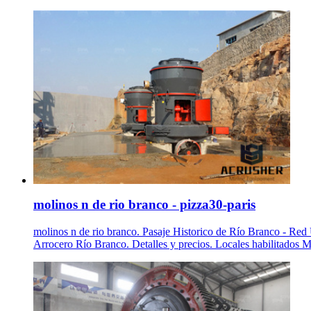
molinos n de rio branco - pizza30-paris
molinos n de rio branco. Pasaje Historico de Río Branco - Red
Arrocero Río Branco. Detalles y precios. Locales habilitados 