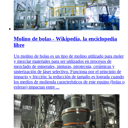
Molino de bolas - Wikipedia, la enciclopedia
libre
Un molino de bolas es un tipo de molino utilizado para moler
y mezclar materiales para ser utilizados en procesos de
mezclado de minerales, pinturas, pirotecnia, cerámicas y
sinterización de láser selectivo. Funciona por el principio de
impacto y fricción: la reducción de tamaño es lograda cuando
los medios de molienda característicos de este equipo (bolas o
esferas) impactan entre ...