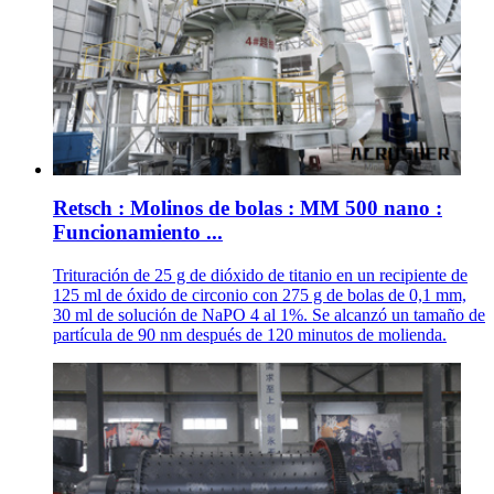
Retsch : Molinos de bolas : MM 500 nano :
Funcionamiento ...
Trituración de 25 g de dióxido de titanio en un recipiente de
125 ml de óxido de circonio con 275 g de bolas de 0,1 mm,
30 ml de solución de NaPO 4 al 1%. Se alcanzó un tamaño de
partícula de 90 nm después de 120 minutos de molienda.