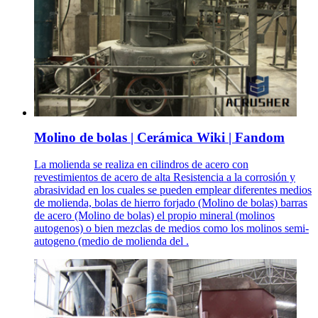
Molino de bolas | Cerámica Wiki | Fandom
La molienda se realiza en cilindros de acero con
revestimientos de acero de alta Resistencia a la corrosión y
abrasividad en los cuales se pueden emplear diferentes medios
de molienda, bolas de hierro forjado (Molino de bolas) barras
de acero (Molino de bolas) el propio mineral (molinos
autogenos) o bien mezclas de medios como los molinos semi-
autogeno (medio de molienda del .