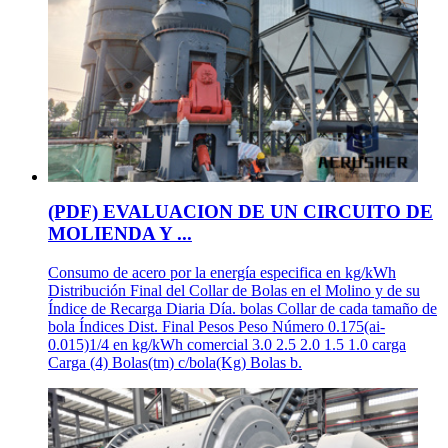
(PDF) EVALUACION DE UN CIRCUITO DE
MOLIENDA Y ...
Consumo de acero por la energía especifica en kg/kWh
Distribución Final del Collar de Bolas en el Molino y de su
Índice de Recarga Diaria Día. bolas Collar de cada tamaño de
bola Índices Dist. Final Pesos Peso Número 0.175(ai-
0.015)1/4 en kg/kWh comercial 3.0 2.5 2.0 1.5 1.0 carga
Carga (4) Bolas(tm) c/bola(Kg) Bolas b.