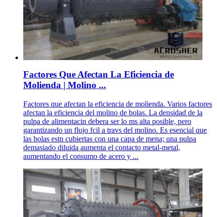
Factores Que Afectan La Eficiencia de
Molienda | Molino ...
Factores que afectan la eficiencia de molienda. Varios factores
afectan la eficiencia del molino de bolas. La densidad de la
pulpa de alimentacin debera ser lo ms alta posible, pero
garantizando un flujo fcil a travs del molino. Es esencial que
las bolas estn cubiertas con una capa de mena; una pulpa
demasiado diluida aumenta el contacto metal-metal,
aumentando el consumo de acero y ...