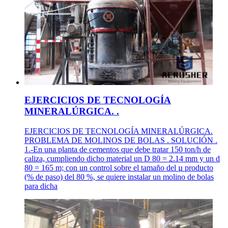
EJERCICIOS DE TECNOLOGÍA
MINERALÚRGICA. .
EJERCICIOS DE TECNOLOGÍA MINERALÚRGICA.
PROBLEMA DE MOLINOS DE BOLAS . SOLUCIÓN .
1.-En una planta de cementos que debe tratar 150 ton/h de
caliza, cumpliendo dicho material un D 80 = 2.14 mm y un d
80 = 165 m; con un control sobre el tamaño del µ producto
(% de paso) del 80 %, se quiere instalar un molino de bolas
para dicha