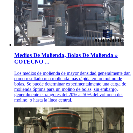
Medios De Molienda, Bolas De Molienda »
COTECNO ...
Los medios de molienda de mayor densidad generalmente dan
como resultado una molienda más rápida en un molino de
bolas. Se puede determinar experimentalmente una carga de
molienda óptima para un molino de bolas, sin embargo,
generalmente el rango es del 20% al 50% del volumen del
molino, o hasta la línea central.