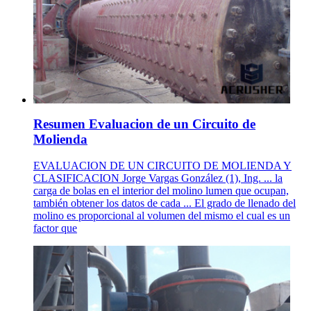
Resumen Evaluacion de un Circuito de
Molienda
EVALUACION DE UN CIRCUITO DE MOLIENDA Y
CLASIFICACION Jorge Vargas González (1), Ing. ... la
carga de bolas en el interior del molino lumen que ocupan,
también obtener los datos de cada ... El grado de llenado del
molino es proporcional al volumen del mismo el cual es un
factor que