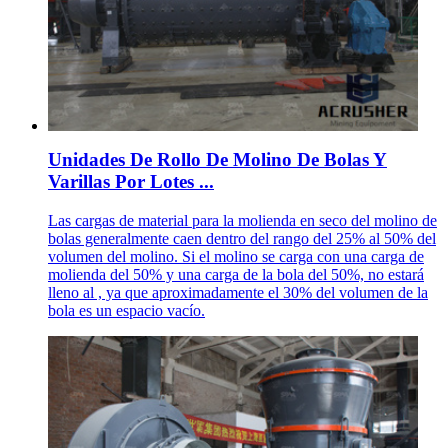
Unidades De Rollo De Molino De Bolas Y
Varillas Por Lotes ...
Las cargas de material para la molienda en seco del molino de
bolas generalmente caen dentro del rango del 25% al 50% del
volumen del molino. Si el molino se carga con una carga de
molienda del 50% y una carga de la bola del 50%, no estará
lleno al , ya que aproximadamente el 30% del volumen de la
bola es un espacio vacío.