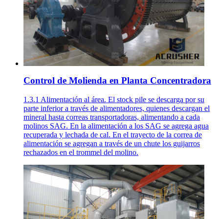
Control de Molienda en Planta Concentradora
1.3.1 Alimentación al área. El stock pile se descarga por su
parte inferior a través de alimentadores, quienes descargan el
mineral hasta correas transportadoras, alimentando a cada
molinos SAG. En la alimentación a los SAG se agrega agua
recuperada y lechada de cal. En el trayecto de la correa de
alimentación se agregan a través de un chute los guijarros
rechazados en el trommel del molino.