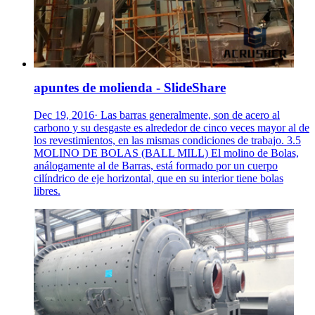
apuntes de molienda - SlideShare
Dec 19, 2016· Las barras generalmente, son de acero al
carbono y su desgaste es alrededor de cinco veces mayor al de
los revestimientos, en las mismas condiciones de trabajo. 3.5
MOLINO DE BOLAS (BALL MILL) El molino de Bolas,
análogamente al de Barras, está formado por un cuerpo
cilíndrico de eje horizontal, que en su interior tiene bolas
libres.