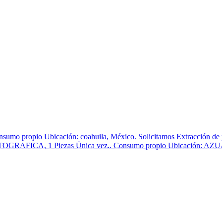
Consumo propio Ubicación: coahuila, México. Solicitamos Extracción de 
GRAFICA, 1 Piezas Única vez.. Consumo propio Ubicación: AZUA