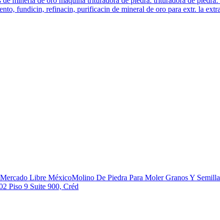
e mineria de oro maquina trituradora de piedra. trituradora de piedra: 
to, fundicin, refinacin, purificacin de mineral de oro para extr. la extr
n Mercado Libre MéxicoMolino De Piedra Para Moler Granos Y Semilla
02 Piso 9 Suite 900, Créd