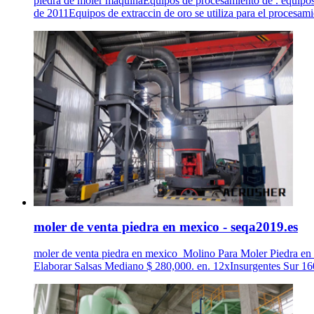
piedra de moler maquinaEquipos de procesamiento de . equipos d
de 2011Equipos de extraccin de oro se utiliza para el procesamien
moler de venta piedra en mexico - seqa2019.es
moler de venta piedra en mexico_Molino Para Moler Piedra e
Elaborar Salsas Mediano $ 280,000. en. 12xInsurgentes Sur 16