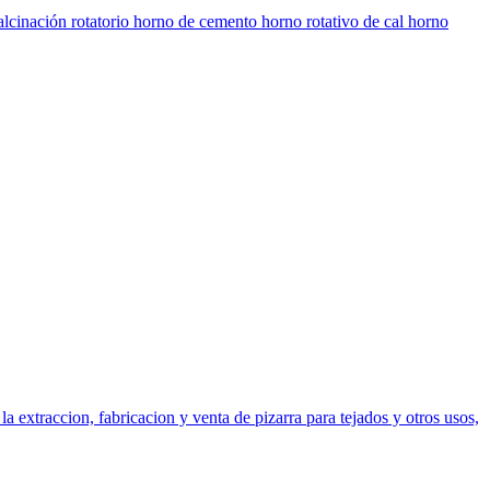
alcinación rotatorio horno de cemento horno rotativo de cal horno
 extraccion, fabricacion y venta de pizarra para tejados y otros usos,