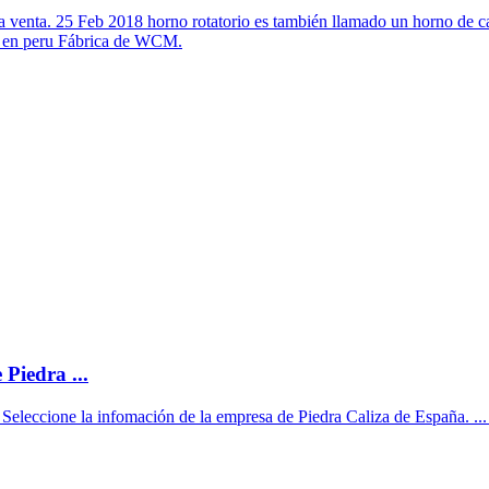
 la venta. 25 Feb 2018 horno rotatorio es también llamado un horno de c
ta en peru Fábrica de WCM.
Piedra ...
eleccione la infomación de la empresa de Piedra Caliza de España. ... la