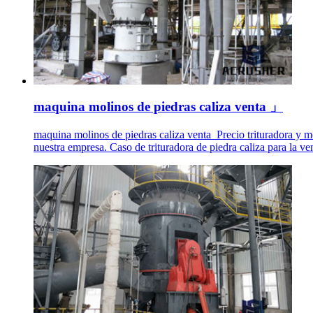
maquina molinos de piedras caliza venta 」
maquina molinos de piedras caliza venta_Precio trituradora y mo
nuestra empresa. Caso de trituradora de piedra caliza para la v