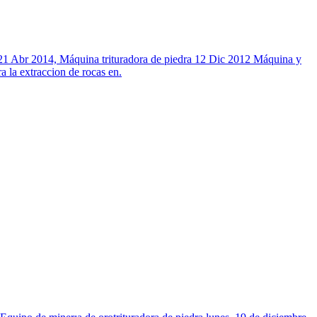
or, 21 Abr 2014, Máquina trituradora de piedra 12 Dic 2012 Máquina y
 la extraccion de rocas en.