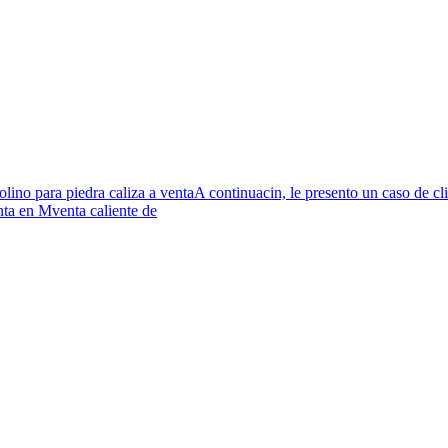
lino para piedra caliza a ventaA continuacin, le presento un caso de cl
enta en Mventa caliente de