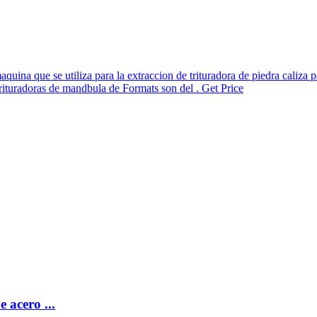
 maquina que se utiliza para la extraccion de trituradora de piedra caliza
 trituradoras de mandbula de Formats son del . Get Price
 acero ...