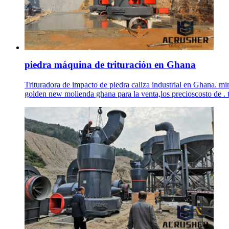
piedra máquina de trituración en Ghana
Trituradora de impacto de piedra caliza industrial en Ghana. min
golden new molienda ghana para la venta,los precioscosto de . t