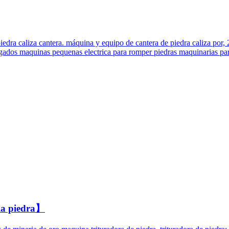
 piedra caliza cantera. máquina y equipo de cantera de piedra caliza p
egados maquinas pequenas electrica para romper piedras maquinarias para
la piedra】