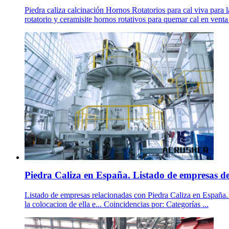
Piedra caliza calcinación Hornos Rotatorios para cal viva para
rotatorio y ceramisite hornos rotativos para quemar cal en ven
Piedra Caliza en España. Listado de empresas de 
Listado de empresas relacionadas con Piedra Caliza en España. S
la colocacion de ella e... Coincidencias por: Categorías ...