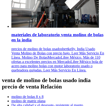
materiales de laboratorio venta molino de bolas
en la india
precios de molino de bolas usadosbertkelly. India Usado
Venta Molino de Bolas con precio bajo. Leer Más Servicio En
Línea. Molino De BolasMercadoLibre México. Más de 110
ofertas a excelentes precios en MercadoLibre México bola de
acero para molino bolas con motor laboratorio usado o
quebradora quijadas. Leer Más Servicio En Línea.
venta de molino de bolas usado india
precio de venta Relación
molino de bolas 8 x 8
molino de matriz plana
De alta calidad y el desgaste- resistente al manto