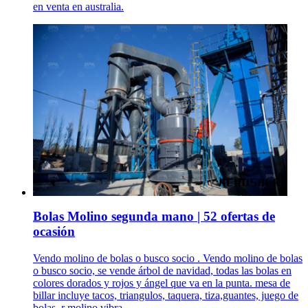
en venta en australia.
Bolas Molino segunda mano | 52 ofertas de
ocasión
Vendo molino de bolas o busco socio . Vendo molino de bolas
o busco socio, se vende árbol de navidad, todas las bolas en
colores dorados y rojos y ángel que va en la punta. mesa de
billar incluye tacos, triangulos, taquera, tiza,guantes, juego de
bolas. r molino vibra...