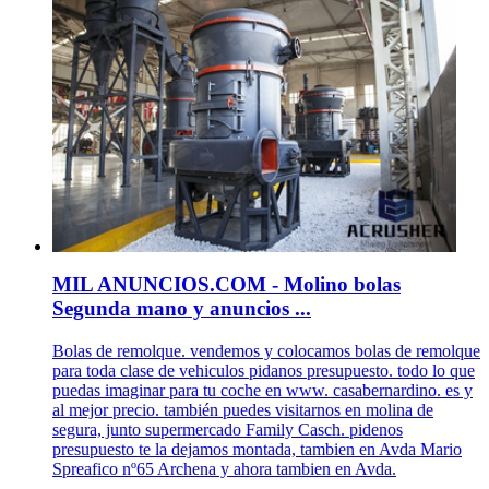
MIL ANUNCIOS.COM - Molino bolas
Segunda mano y anuncios ...
Bolas de remolque. vendemos y colocamos bolas de remolque
para toda clase de vehiculos pidanos presupuesto. todo lo que
puedas imaginar para tu coche en www. casabernardino. es y
al mejor precio. también puedes visitarnos en molina de
segura, junto supermercado Family Casch. pidenos
presupuesto te la dejamos montada, tambien en Avda Mario
Spreafico nº65 Archena y ahora tambien en Avda.