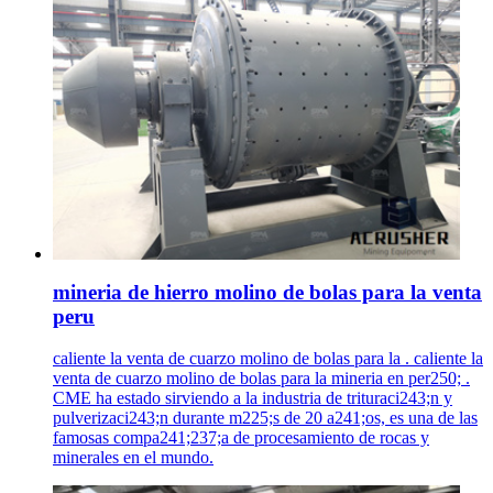
mineria de hierro molino de bolas para la venta
peru
caliente la venta de cuarzo molino de bolas para la . caliente la
venta de cuarzo molino de bolas para la mineria en per250; .
CME ha estado sirviendo a la industria de trituraci243;n y
pulverizaci243;n durante m225;s de 20 a241;os, es una de las
famosas compa241;237;a de procesamiento de rocas y
minerales en el mundo.