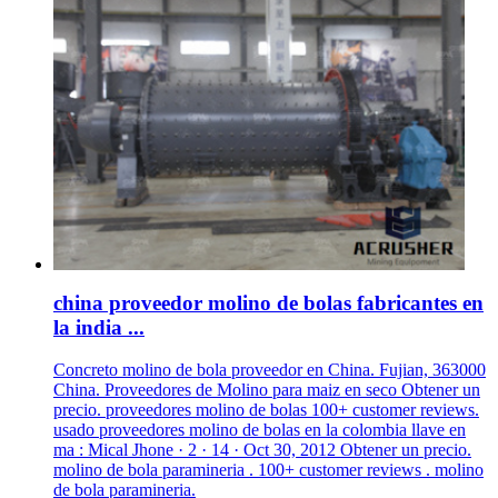
china proveedor molino de bolas fabricantes en
la india ...
Concreto molino de bola proveedor en China. Fujian, 363000
China. Proveedores de Molino para maiz en seco Obtener un
precio. proveedores molino de bolas 100+ customer reviews.
usado proveedores molino de bolas en la colombia llave en
ma : Mical Jhone · 2 · 14 · Oct 30, 2012 Obtener un precio.
molino de bola paramineria . 100+ customer reviews . molino
de bola paramineria.