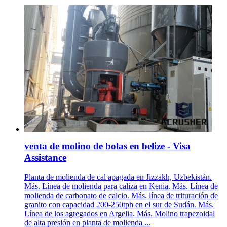
venta de molino de bolas en belize - Visa
Assistance
Planta de molienda de cal apagada en Jizzakh, Uzbekistán.
Más. Línea de molienda para caliza en Kenia. Más. Línea de
molienda de carbonato de calcio. Más. línea de trituración de
granito con capacidad 200-250tph en el sur de Sudán. Más.
Línea de los agregados en Argelia. Más. Molino trapezoidal
de alta presión en planta de molienda ...