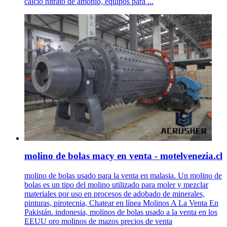
calcio nitrato de amonio, equipos para ...
molino de bolas macy en venta - motelvenezia.cl
molino de bolas usado para la venta en malasia. Un molino de
bolas es un tipo del molino utilizado para moler y mezclar
materiales por uso en procesos de adobado de minerales,
pinturas, pirotecnia, Chatear en línea Molinos A La Venta En
Pakistán. indonesia, molinos de bolas usado a la venta en los
EEUU oro molinos de mazos precios de venta