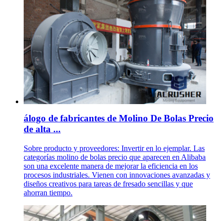
álogo de fabricantes de Molino De Bolas Precio
de alta ...
Sobre producto y proveedores: Invertir en lo ejemplar. Las
categorías molino de bolas precio que aparecen en Alibaba
son una excelente manera de mejorar la eficiencia en los
procesos industriales. Vienen con innovaciones avanzadas y
diseños creativos para tareas de fresado sencillas y que
ahorran tiempo.