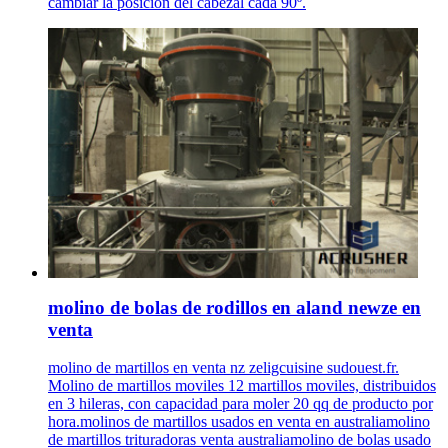
cambiar la posición del cabezal cada 90º.
molino de bolas de rodillos en aland newze en
venta
molino de martillos en venta nz zeligcuisine sudouest.fr.
Molino de martillos moviles 12 martillos moviles, distribuidos
en 3 hileras, con capacidad para moler 20 qq de producto por
hora.molinos de martillos usados en venta en australiamolino
de martillos trituradoras venta australiamolino de bolas usado