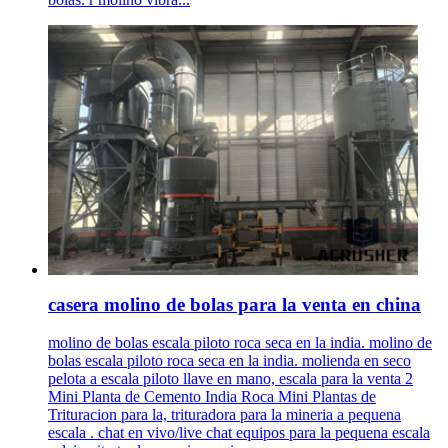
casera molino de bolas para la venta en china
molino de bolas escala piloto roca seca en la india. molino de
bolas escala piloto roca seca en la india. molienda en seco
pelota a escala piloto llave en mano, escala para la venta 2
Mini Planta de Cemento India Roca Mini Plantas de
Trituracion para la, trituradora para la mineria a pequena
escala . chat en vivo/live chat equipos para la pequena escala