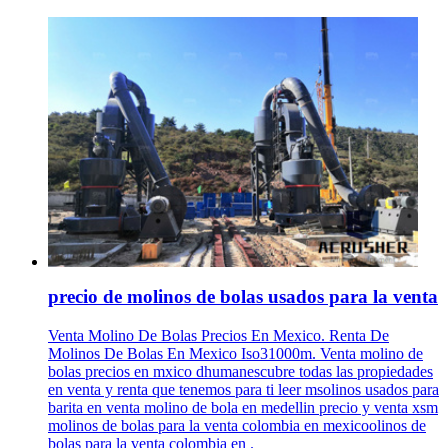
precio de molinos de bolas usados para la venta
Venta Molino De Bolas Precios En Mexico. Renta De
Molinos De Bolas En Mexico Iso31000m. Venta molino de
bolas precios en mxico dhumanescubre todas las propiedades
en venta y renta que tenemos para ti leer msolinos usados para
barita en venta molino de bola en medellin precio y venta xsm
molinos de bolas para la venta colombia en mexicoolinos de
bolas para la venta colombia en .