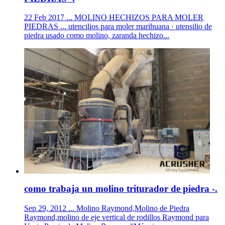
22 Feb 2017 ... MOLINO HECHIZOS PARA MOLER
PIEDRAS ... utencilios para moler marihuana · utensilio de
piedra usado como molino, zaranda hechizo...
como trabaja un molino triturador de piedra -.
Sep 29, 2012 ... Molino Raymond,Molino de Piedra
Raymond,molino de eje vertical de rodillos Raymond para