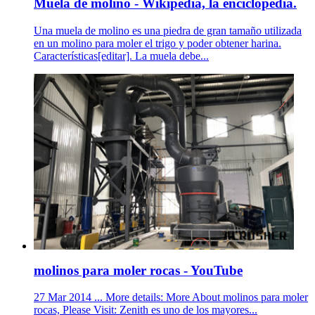
Muela de molino - Wikipedia, la enciclopedia.
Una muela de molino es una piedra de gran tamaño utilizada
en un molino para moler el trigo y poder obtener harina.
Características[editar]. La muela debe...
molinos para moler rocas - YouTube
27 Mar 2014 ... More details: More About molinos para moler
rocas, Please Visit: Zenith es uno de los mayores...