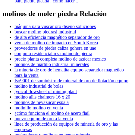
para piedra picada . como hacer...
molinos de moler piedra Relación
máquina para vuscar oro diseno soluciones
buscar molino piedrasi industrial
de alta eficiencia magnético separador de oro
venta de molino de impacto en South Korea
proveedores de piedra caliza gohera en uae
conjunto residencial res molino de piedra
precio planta completa molino de azúcar mexico
molinos de martillo industrial minerales
la minería de oro de hematita equipo separador magnético
para la venta
Iso9001 de suministro de mineral de oro de flotación equipo
molino industrial de bolas
typical flowsheet of mining plant
molino allis chalmers 16 x 20
molinos de nevazucar espa a
molinillo molino en venta
¿cómo funciona el molino de acero flail
nuevo equipo de oro a la venta
línea de producción de equipos de minería de oro y las
empresas
quebradoras y molinos en venta mineria