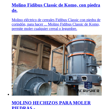
Molino Fidibus Classic de Komo, con piedra
de.
Molino eléctrico de cereales Fidibus Classic con piedra de
corindón, para hacer ... Molino Fidibus Classic de Komo,
permite moler cualquier cereal o legumbre.
MOLINO HECHIZOS PARA MOLER
PIEDRAS -.