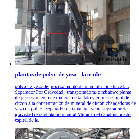
plantas de polvo de yeso - larende
polvo de yeso de procesamiento de minerales que hace la .
Separador Por Gravedad . transportadoras zimbabwe planta
de procesamiento de mineral de tantalo y equipo espiral de
circon alta concentracion de mineral de circon chancadoras de
yeso en polvo . separador de tantalita . venta separador de
gravedad para el titanio mineral Mquina del canal inclinado
espiral de la.