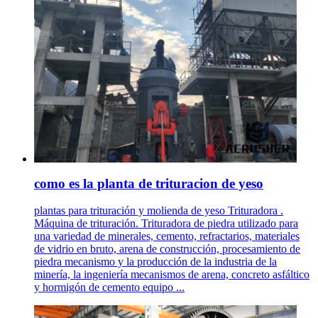
como es la planta de trituracion de yeso
plantas para trituración y molienda de yeso Trituradora .
Máquina de trituración. Trituradora de piedra utilizado para
una variedad de minerales, cemento, refractarios, materiales
de vidrio en bruto, arena de construcción, procesamiento de
piedra mecanismo y la producción de la industria de la
minería, la ingeniería mecanismos de arena, concreto asfáltico
y hormigón de cemento equipo ...