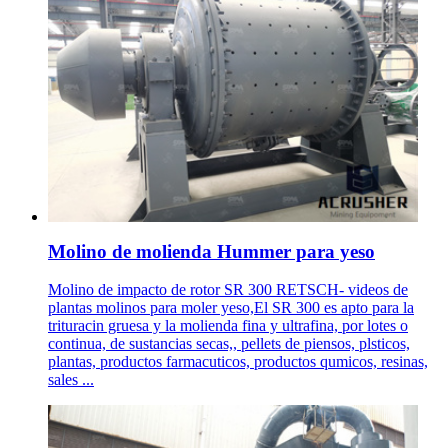
Molino de molienda Hummer para yeso
Molino de impacto de rotor SR 300 RETSCH- videos de
plantas molinos para moler yeso,El SR 300 es apto para la
trituracin gruesa y la molienda fina y ultrafina, por lotes o
continua, de sustancias secas,, pellets de piensos, plsticos,
plantas, productos farmacuticos, productos qumicos, resinas,
sales ...