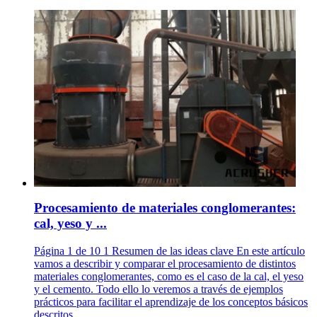
Procesamiento de materiales conglomerantes:
cal, yeso y ...
Página 1 de 10 1 Resumen de las ideas clave En este artículo
vamos a describir y comparar el procesamiento de distintos
materiales conglomerantes, como es el caso de la cal, el yeso
y el cemento. Todo ello lo veremos a través de ejemplos
prácticos para facilitar el aprendizaje de los conceptos básicos
descritos