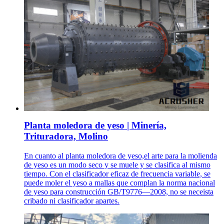
Planta moledora de yeso | Minería,
Trituradora, Molino
En cuanto al planta moledora de yeso,el arte para la molienda
de yeso es un modo seco y se muele y se clasifica al mismo
tiempo. Con el clasificador eficaz de frecuencia variable, se
puede moler el yeso a mallas que complan la norma nacional
de yeso para construcción GB/T9776—2008, no se neceista
cribado ni clasificador apartes.