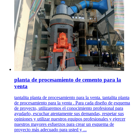
planta de procesamiento de cemento para la
venta
tantalita planta de procesamiento para la venta. tantalita planta
de procesamiento para la venta . Para cada diseño de esquema
de proyecto, utilizaremos el conocimiento profesional para
ayudarlo, escuchar atentamente sus demandas, respetar sus
opiniones y utilizar nuestros equipos profesionales y ejercer
nuestros mayores esfuerzos para crear un esquema de
proyecto más adecuado para usted y ...