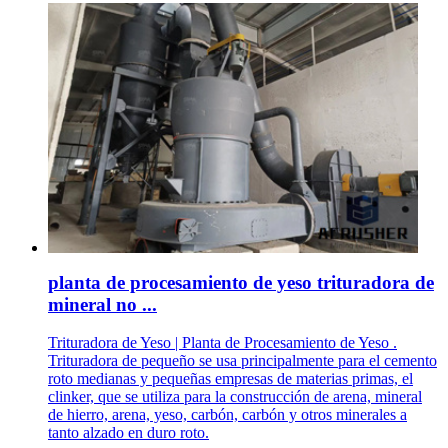
planta de procesamiento de yeso trituradora de
mineral no ...
Trituradora de Yeso | Planta de Procesamiento de Yeso .
Trituradora de pequeño se usa principalmente para el cemento
roto medianas y pequeñas empresas de materias primas, el
clinker, que se utiliza para la construcción de arena, mineral
de hierro, arena, yeso, carbón, carbón y otros minerales a
tanto alzado en duro roto.