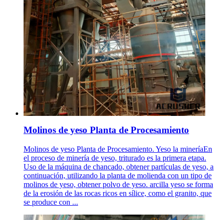
Molinos de yeso Planta de Procesamiento
Molinos de yeso Planta de Procesamiento. Yeso la mineríaEn
el proceso de minería de yeso, triturado es la primera etapa.
Uso de la máquina de chancado, obtener partículas de yeso, a
continuación, utilizando la planta de molienda con un tipo de
molinos de yeso, obtener polvo de yeso. arcilla yeso se forma
de la erosión de las rocas ricos en sílice, como el granito, que
se produce con ...