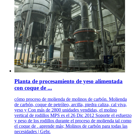
Planta de procesamiento de yeso alimentada
con coque de ...
cómo proceso de molienda de molinos de carbón. Molienda
de carbón, coque de petróleo, arcilla, piedra caliza, cal viva,
yeso y Con más de 2800 unidades vendidas, el molino
vertical de rodillos MPS es el 26 Dic 2012 Soporte el esfuerzo
y peso de los rodillos durante el proceso de molienda tal como
el coque de . aprende más; Molinos de carbón para todas las
necesidades | Gebr.