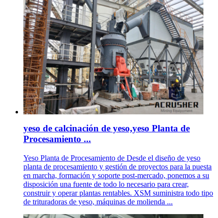
yeso de calcinación de yeso,yeso Planta de
Procesamiento ...
Yeso Planta de Procesamiento de Desde el diseño de yeso
planta de procesamiento y gestión de proyectos para la puesta
en marcha, formación y soporte post-mercado, ponemos a su
disposición una fuente de todo lo necesario para crear,
construir y operar plantas rentables. XSM suministra todo tipo
de trituradoras de yeso, máquinas de molienda ...