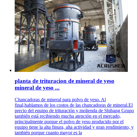
planta de trituracion de mineral de yeso
mineral de yeso ...
Chancadoras de mineral para polvo de yeso. Al
final,hablamos de los costos de las chancadoras de mineral.El
precio del equipo de trituración y molienda de Shibang Grupo
también está recibiendo mucha atención en el mercado,
principalmente porque el polvo de yeso producido por el
equipo tiene la alta finura, alta actividad y gran rendimiento, y
también porque cuanto mayor es la