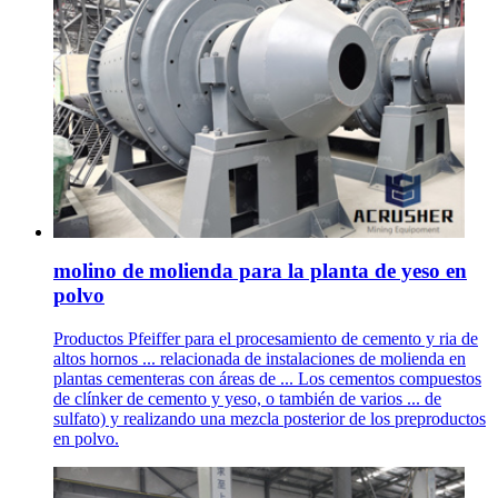
molino de molienda para la planta de yeso en
polvo
Productos Pfeiffer para el procesamiento de cemento y ria de
altos hornos ... relacionada de instalaciones de molienda en
plantas cementeras con áreas de ... Los cementos compuestos
de clínker de cemento y yeso, o también de varios ... de
sulfato) y realizando una mezcla posterior de los preproductos
en polvo.