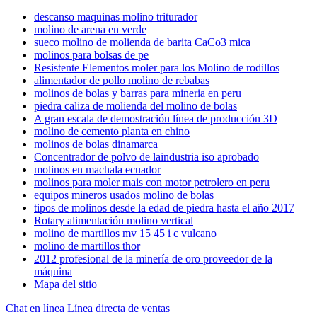
descanso maquinas molino triturador
molino de arena en verde
sueco molino de molienda de barita CaCo3 mica
molinos para bolsas de pe
Resistente Elementos moler para los Molino de rodillos
alimentador de pollo molino de rebabas
molinos de bolas y barras para mineria en peru
piedra caliza de molienda del molino de bolas
A gran escala de demostración línea de producción 3D
molino de cemento planta en chino
molinos de bolas dinamarca
Concentrador de polvo de laindustria iso aprobado
molinos en machala ecuador
molinos para moler mais con motor petrolero en peru
equipos mineros usados molino de bolas
tipos de molinos desde la edad de piedra hasta el año 2017
Rotary alimentación molino vertical
molino de martillos mv 15 45 i c vulcano
molino de martillos thor
2012 profesional de la minería de oro proveedor de la
máquina
Mapa del sitio
Chat en línea
Línea directa de ventas