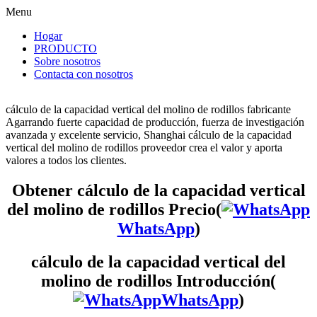
Menu
Hogar
PRODUCTO
Sobre nosotros
Contacta con nosotros
cálculo de la capacidad vertical del molino de rodillos fabricante
Agarrando fuerte capacidad de producción, fuerza de investigación
avanzada y excelente servicio, Shanghai cálculo de la capacidad
vertical del molino de rodillos proveedor crea el valor y aporta
valores a todos los clientes.
Obtener cálculo de la capacidad vertical
del molino de rodillos Precio(
WhatsApp
)
cálculo de la capacidad vertical del
molino de rodillos Introducción(
WhatsApp
)