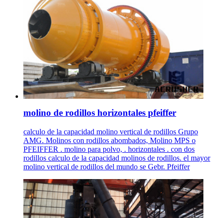
molino de rodillos horizontales pfeiffer
calculo de la capacidad molino vertical de rodillos Grupo
AMG. Molinos con rodillos abombados, Molino MPS o
PFEIFFER . molino para polvo, . horizontales . con dos
rodillos calculo de la capacidad molinos de rodillos. el mayor
molino vertical de rodillos del mundo se Gebr. Pfeiffer