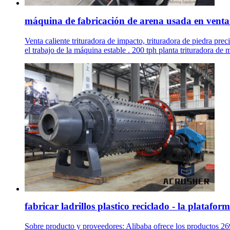
máquina de fabricación de arena usada en venta
Venta caliente trituradora de impacto, trituradora de piedra pre
el trabajo de la máquina estable . 200 tph planta trituradora de
fabricar ladrillos plastico reciclado - la plataform
Sobre producto y proveedores: Alibaba ofrece los productos 269 f