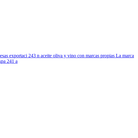
sas exportaci 243 n aceite oliva y vino con marcas propias La marca
espa 241 a