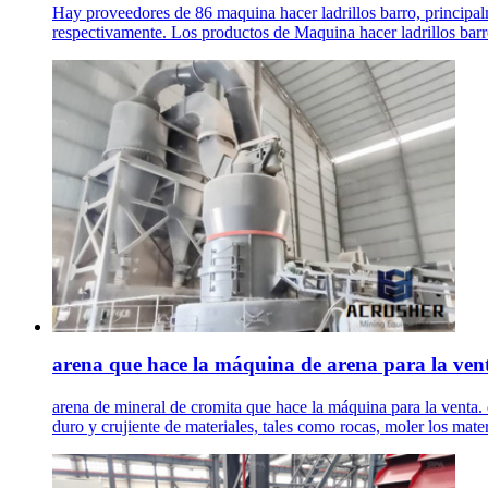
Hay proveedores de 86 maquina hacer ladrillos barro, principal
respectivamente. Los productos de Maquina hacer ladrillos bar
arena que hace la máquina de arena para la vent
arena de mineral de cromita que hace la máquina para la venta. 
duro y crujiente de materiales, tales como rocas, moler los mater