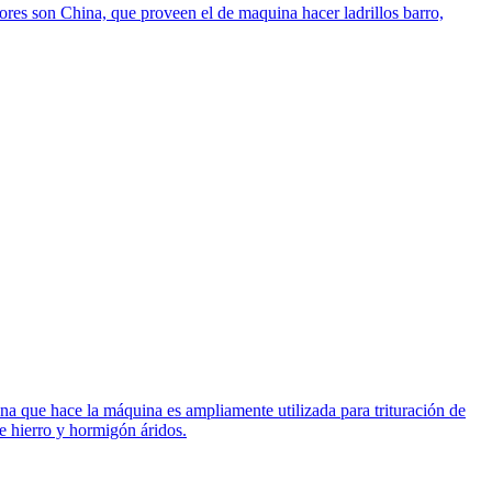
ores son China, que proveen el de maquina hacer ladrillos barro,
na que hace la máquina es ampliamente utilizada para trituración de
de hierro y hormigón áridos.