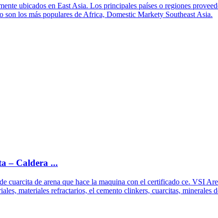
mente ubicados en East Asia. Los principales países o regiones proveed
ro son los más populares de Africa, Domestic Markety Southeast Asia.
a – Caldera ...
de cuarcita de arena que hace la maquina con el certificado ce. VSI Are
iales, materiales refractarios, el cemento clinkers, cuarcitas, minerales 