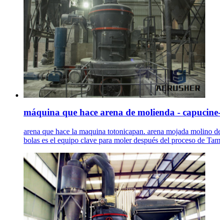
máquina que hace arena de molienda - capucine
arena que hace la maquina totonicapan. arena mojada molino d
bolas es el equipo clave para moler después del proceso de Tam