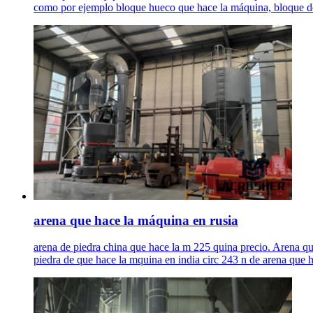
como por ejemplo bloque hueco que hace la máquina, bloque del
arena que hace la máquina en rusia
arena de piedra china que hace la m 225 quina precio. Arena que
piedra de que hace la mquina en india circ 243 n de arena que h