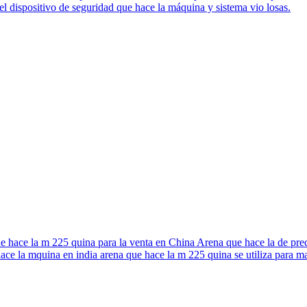
 dispositivo de seguridad que hace la máquina y sistema vio losas.
 hace la m 225 quina para la venta en China Arena que hace la de preci
ace la mquina en india arena que hace la m 225 quina se utiliza para ma