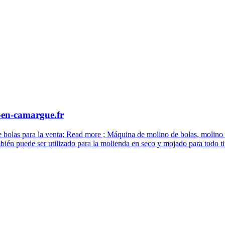
-en-camargue.fr
e bolas para la venta; Read more ; Máquina de molino de bolas, molin
bién puede ser utilizado para la molienda en seco y mojado para todo t