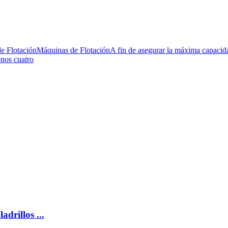
e FlotaciónMáquinas de FlotaciónA fin de asegurar la máxima capacidad
enos cuatro
drillos ...