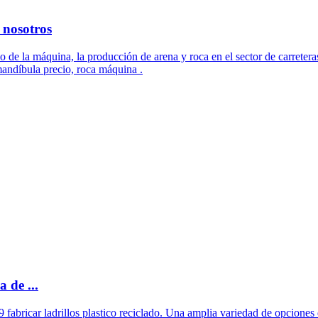
 nosotros
cio de la máquina, la producción de arena y roca en el sector de carret
 mandíbula precio, roca máquina .
a de ...
abricar ladrillos plastico reciclado. Una amplia variedad de opciones de 