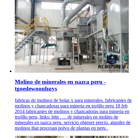
Molino de minerales en nazca peru -
tgoedewoonhuys
fabricas de molinos de bolas x para minerales. fabricantes de
molinos y chancadoras para mineria en trujillo peru 18 feb
2014 fabricantes de molinos y chancadoras para mineria en
trujillo peru, links: http . ... de minerales en molino de
minerales en nazca peru. servicio obtener precio. alquiler de
molinos that procesan polvo de plantas en peru .