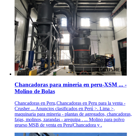
Chancadoras para mineria en peru-XSM ... -
Molino de Bolas
Chancadoras en Peru,Chancadoras en Peru para la venta -
Crusher ... Anuncios clasificados en Perú >. Lima >,
maquinaria para mineria - plantas de agregados, chancadoras,
fajas, molinos, zarandas - arequipa . ... Molino para polvo
grueso MSB de venta en Peru|Chancadora y .