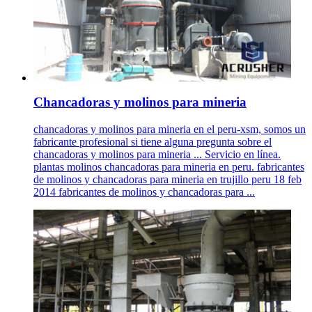
Chancadoras y molinos para mineria
chancadoras y molinos para mineria en el peru-xsm, somos un
fabricante profesional si tiene alguna pregunta sobre el
chancadoras y molinos para mineria ... Servicio en línea.
plantas molinos chancadoras para mineria en peru. fabricantes
de molinos y chancadoras para mineria en trujillo peru 18 feb
2014 fabricantes de molinos y chancadoras para ...