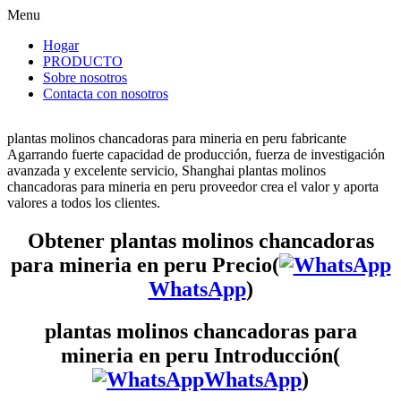
Menu
Hogar
PRODUCTO
Sobre nosotros
Contacta con nosotros
plantas molinos chancadoras para mineria en peru fabricante
Agarrando fuerte capacidad de producción, fuerza de investigación
avanzada y excelente servicio, Shanghai plantas molinos
chancadoras para mineria en peru proveedor crea el valor y aporta
valores a todos los clientes.
Obtener plantas molinos chancadoras
para mineria en peru Precio(
WhatsApp
)
plantas molinos chancadoras para
mineria en peru Introducción(
WhatsApp
)