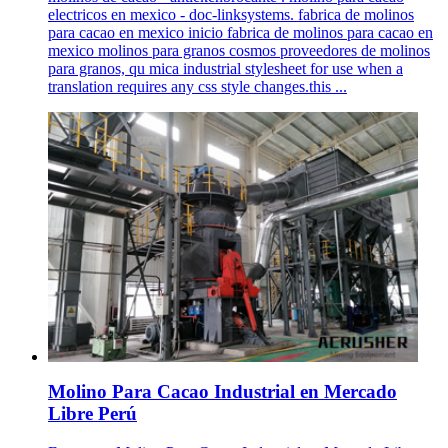
electricos en mexico - doc-linksystems. fabrica de molinos
para cacao en mexico inicio fabrica de molinos para cacao en
mexico molinos para granos cosmos proveedores de molinos
para granos, qu mica industrial stylesheet for use when a
translation requires any css style changes.this ...
Molino Para Cacao Industrial en Mercado
Libre Perú