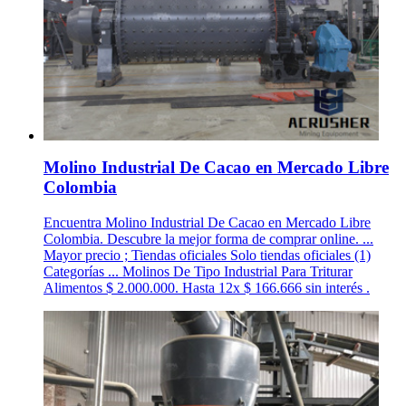
Molino Industrial De Cacao en Mercado Libre
Colombia
Encuentra Molino Industrial De Cacao en Mercado Libre
Colombia. Descubre la mejor forma de comprar online. ...
Mayor precio ; Tiendas oficiales Solo tiendas oficiales (1)
Categorías ... Molinos De Tipo Industrial Para Triturar
Alimentos $ 2.000.000. Hasta 12x $ 166.666 sin interés .