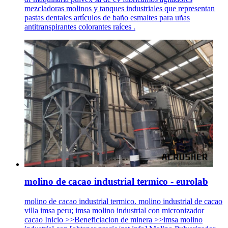
mezcladoras molinos y tanques industriales que representan
pastas dentales artículos de baño esmaltes para uñas
antitranspirantes colorantes raíces .
molino de cacao industrial termico - eurolab
molino de cacao industrial termico. molino industrial de cacao
villa imsa peru; imsa molino industrial con micronizador
cacao Inicio >>Beneficiacion de minera >>imsa molino