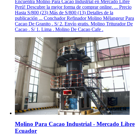
Encuentra Molino Para Cacao Industrial en Mercado Libre
Perú! Descubre la mejor forma de comprar online. ... Precio
Hasta S/800 (23) Más de S/800 (13) Detalles de la
publicación ... Conchador Refinador Molino Mélangeur Para
Cacao De Granito . S/ 2. Envío gratis. Molino Triturador De
Cacao . S/ 1. Lima . Molino De Cacao Cafe .
Molino Para Cacao Industrial - Mercado Libre
Ecuador