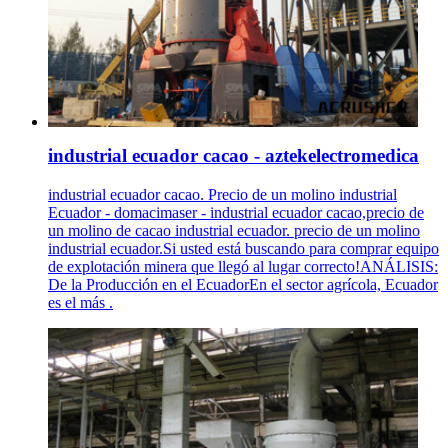
industrial ecuador cacao - aztekelectromedica
industrial ecuador cacao. Precio de un molino industrial
Ecuador - domacimaser - industrial ecuador cacao,precio de
un molino de cacao industrial ecuador. precio de un molino
industrial ecuador.Si usted está buscando para comprar equipo
de explotación minera que llegó al lugar correcto!ANÁLISIS:
De la Producción en el EcuadorEn el sector agrícola, Ecuador
es el más .