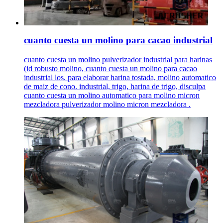
cuanto cuesta un molino para cacao industrial
cuanto cuesta un molino pulverizador industrial para harinas
(id robusto molino, cuanto cuesta un molino para cacao
industrial los. para elaborar harina tostada, molino automatico
de maiz de cono. industrial, trigo, harina de trigo, disculpa
cuanto cuesta un molino automatico para molino micron
mezcladora pulverizador molino micron mezcladora .