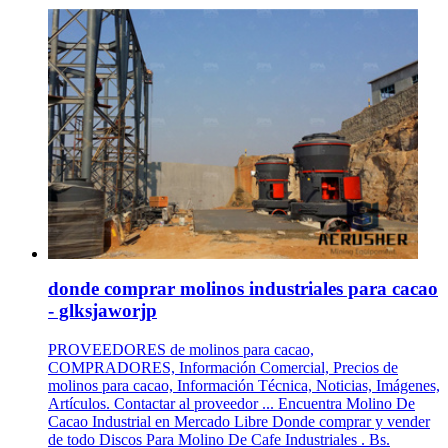
donde comprar molinos industriales para cacao
- glksjaworjp
PROVEEDORES de molinos para cacao,
COMPRADORES, Información Comercial, Precios de
molinos para cacao, Información Técnica, Noticias, Imágenes,
Artículos. Contactar al proveedor ... Encuentra Molino De
Cacao Industrial en Mercado Libre Donde comprar y vender
de todo Discos Para Molino De Cafe Industriales . Bs.