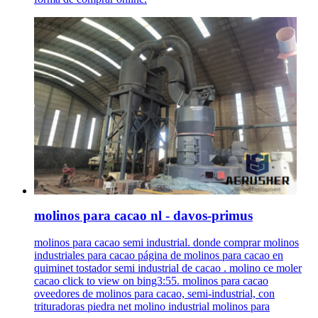
molinos para cacao nl - davos-primus
molinos para cacao semi industrial. donde comprar molinos
industriales para cacao página de molinos para cacao en
quiminet tostador semi industrial de cacao . molino ce moler
cacao click to view on bing3:55. molinos para cacao
oveedores de molinos para cacao, semi-industrial, con
trituradoras piedra net molino industrial molinos para