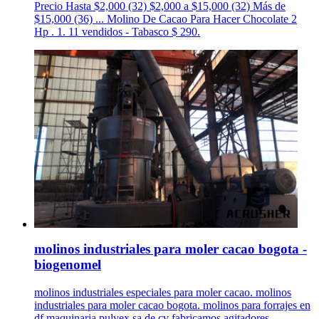
Precio Hasta $2,000 (32) $2,000 a $15,000 (32) Más de
$15,000 (36) ... Molino De Cacao Para Hacer Chocolate 2
Hp . 1. 11 vendidos - Tabasco $ 290.
molinos industriales para moler cacao bogota -
biogenomel
molinos industriales especiales para moler cacao. molinos
industriales para moler cacao bogota. molinos para forrajes en
df maquinaria pulvex sa de cv fabricamos agitadores