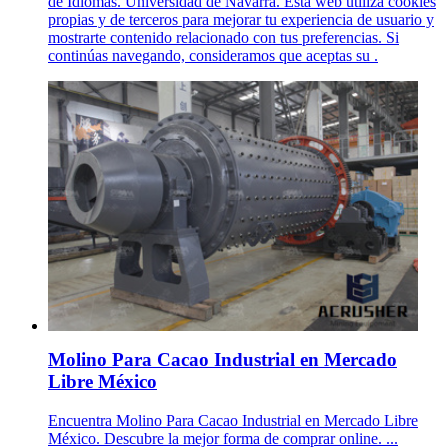
de Idiomas. Universidad de Navarra. Esta web utiliza cookies
propias y de terceros para mejorar tu experiencia de usuario y
mostrarte contenido relacionado con tus preferencias. Si
continúas navegando, consideramos que aceptas su .
Molino Para Cacao Industrial en Mercado
Libre México
Encuentra Molino Para Cacao Industrial en Mercado Libre
México. Descubre la mejor forma de comprar online. ...