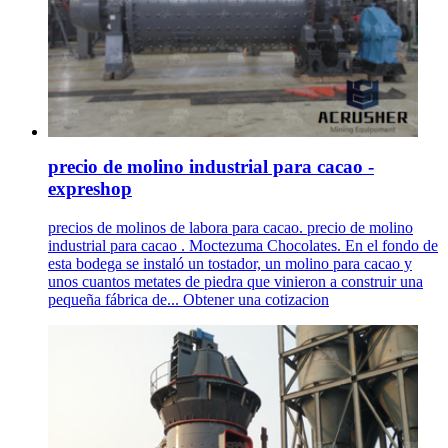
precio de molino industrial para cacao -
expreshop
precios de molinos de labora para cacao. precio de molino
industrial para cacao . Moctezuma Chocolates. En el fondo de
esta bodega se instaló un tostador, un molino para cacao y
unos cuantos metates de piedra que vinieron a construir una
pequeña fábrica de... Obtener una cotizacion