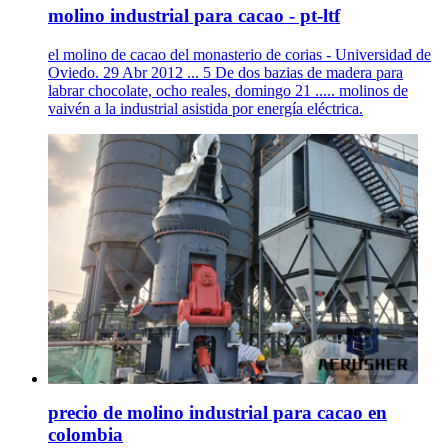
molino industrial para cacao - pt-ltf
el molino de cacao del monasterio de corias - Universidad de
Oviedo. 29 Abr 2012 ... 5 De dos bazias de madera para
labrar chocolate, ocho reales, domingo 21 ..... molinos de
vaivén a la industrial asistida por energía eléctrica.
precio de molino industrial para cacao en
colombia