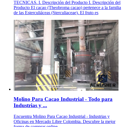
TECNICAS. I. Descripción del Producto I. Descripción del
Producto El cacao (Theobroma cacao) pertenece a la familia
de las Esterculiáceas (Sterculiaceae). El fruto es
Molino Para Cacao Industrial - Todo para
Industrias y ...
Encuentra Molino Para Cacao Industrial - Industrias y
Oficinas en Mercado Libre Colombia. Descubre la mejor
forma de comprar online.