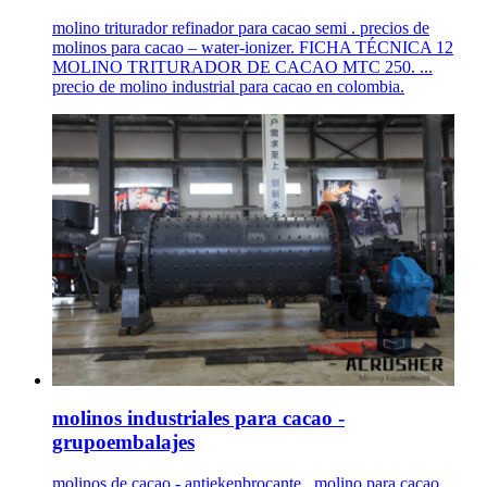
molino triturador refinador para cacao semi . precios de
molinos para cacao – water-ionizer. FICHA TÉCNICA 12
MOLINO TRITURADOR DE CACAO MTC 250. ...
precio de molino industrial para cacao en colombia.
molinos industriales para cacao -
grupoembalajes
molinos de cacao - antiekenbrocante . molino para cacao