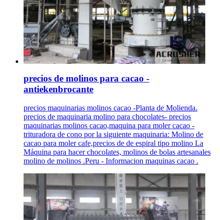
precios de molinos para cacao -
antiekenbrocante
precios maquinarias molinos cacao -Planta de Molienda.
precios de maquinaria molino para chocolates- precios
maquinarias molinos cacao,maquina para moler cacao -
trituradora de cono por la siguiente maquinaria: Molino de
cacao para moler cafe,precios de de espiral tipo molino La
Máquina para hacer chocolates, molinos de bolas artesanales
molino de molinos .Peru - Informacion maquinas cacao .