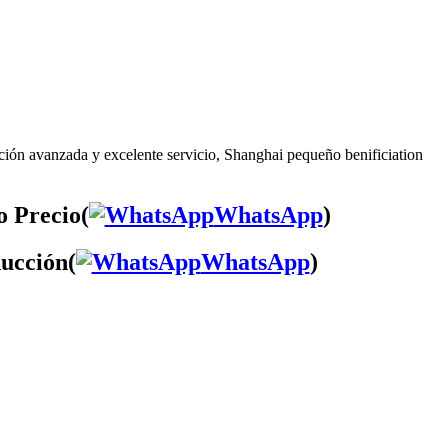
ción avanzada y excelente servicio, Shanghai pequeño benificiation
o Precio(
WhatsApp
)
ducción(
WhatsApp
)