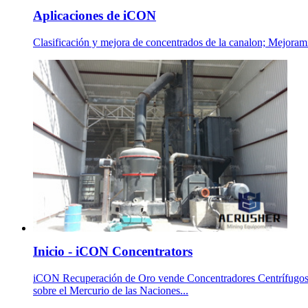
Aplicaciones de iCON
Clasificación y mejora de concentrados de la canalon; Mejorami
Inicio - iCON Concentrators
iCON Recuperación de Oro vende Concentradores Centrífugos vi
sobre el Mercurio de las Naciones...