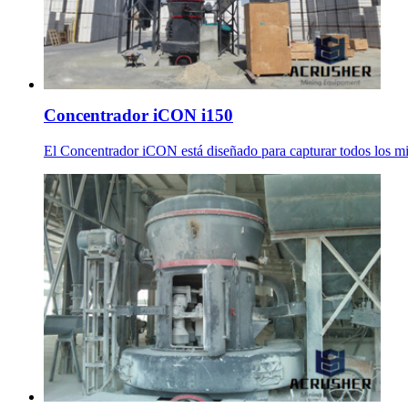
Concentrador iCON i150
El Concentrador iCON está diseñado para capturar todos los mi