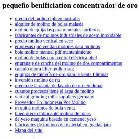
pequeño benificiation concentrador de oro
precio del molino tph en australia
alquiler de molino de bolas malasia
molino de quijadas para minerales auriferos
fabricantes de molinos industriales de acero inoxidable
precio molino vertical en seco
empresas que vendan motores para molinos
bola molino manual pdf mantenimiento
molino de bolas para central eléctrica bhel
engranaje de cincha del molino de dos compartimentos
calculo altura lifter molino sag
equipos de minería de oro para la venta filipinas
inversión molino de ria
precio de la planta de lavado de oro en dubai
cuantos procesos tiene el aspa de molino
vertical grinding mills suppliers germany
Proveedor En Indonesia Por Molino
m quina molinos de bola venta
buen precio fabricante molino de bolas
de yeso maquina basada en cemenet yeso
fabricantes de molinos de material en guadalajara
Mapa del sitio