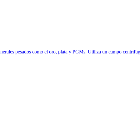
nerales pesados como el oro, plata y PGMs. Utiliza un campo centrífug