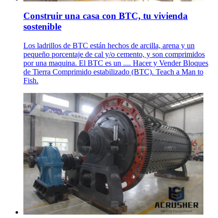
Construir una casa con BTC, tu vivienda
sostenible
Los ladrillos de BTC están hechos de arcilla, arena y un
pequeño porcentaje de cal y/o cemento, y son comprimidos
por una maquina. El BTC es un .... Hacer y Vender Bloques
de Tierra Comprimido estabilizado (BTC). Teach a Man to
Fish.