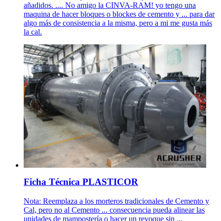
añadidos. .... No amigo la CINVA-RAM! yo tengo una
maquina de hacer bloques o blockes de cemento y ... para dar
algo más de consistencia a la misma, pero a mi me gusta más
la cal.
Ficha Técnica PLASTICOR
Nota: Reemplaza a los morteros tradicionales de Cemento y
Cal, pero no al Cemento ... consecuencia pueda alinear las
unidades de mampostería o hacer un revoque sin ...