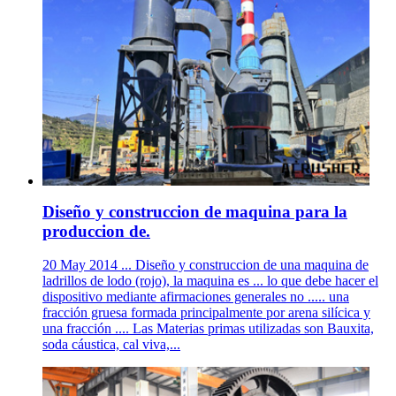
Diseño y construccion de maquina para la
produccion de.
20 May 2014 ... Diseño y construccion de una maquina de
ladrillos de lodo (rojo), la maquina es ... lo que debe hacer el
dispositivo mediante afirmaciones generales no ..... una
fracción gruesa formada principalmente por arena silícica y
una fracción .... Las Materias primas utilizadas son Bauxita,
soda cáustica, cal viva,...