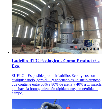
Ladrillo BTC Ecológico - Como Producir? -
Eco.
SUELO - Es posible producir ladrillos Ecologicos con
cualquier suelo, pero el ... y adecuado es un suelo arenoso,
que contiene entre 60% a 80% de arena y 40% a ... mezcla
que hace la homogenización rápidamente, sin pérdida de
tiempo,...