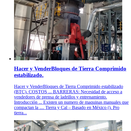
Hacer y VenderBloques de Tierra Comprimido
estabilizado.
Hacer y VenderBloques de Tierra Comprimido estabilizado
(BTC). COSTOS ... BARRERAS: Necesidad de acceso a
vendedores de prensa de ladrillos y entrenamiento.
Introducción ... Existen un numero de maquinas manuales que
compactan la .... Tierra y Cal – Basado en México (). Pro
tierra...