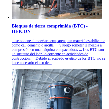
Bloques de tierra comprimida (BTC) -
HEICON
... se obtiene al mezclar tierra, arena, un material estabilizante
como cal, cemento o arcilla, ... y luego someter la mezcla a
compresión en una máquina compactadora. ... Los BTC son
un sustituto del ladrillo corriente en actividades de
contrucción. ... Debido al acabado estético de los BTC, no se
hace necesario el uso de...