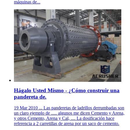
máquinas de...
Hágalo Usted Mismo - ¿Cómo construir una
pandereta de.
19 Mar 2010 ... Las panderetas de ladrillos derrumbadas son
un claro ejemplo de ..... algunos me dicen Cemento y Arena,
y otros Cemento, Arena y Cal, .... La dosificación hace
referencia a 2 carretillas de arena por un saco de cemento.