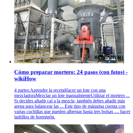
Cómo preparar mortero: 24 pasos (con fotos) -
wikiHow
4 partes:Aprender la recetaHacer un lote con una
mezcladoraMezclar un lote manualmenteUtilizar el mortero ...
Si decides añadir cal a la mezcla, también debes añadir más
arena para balancear las ... Este tipo de máquina cuenta con
varias cuchillas que pueden albergar hasta tres bolsas .... hacer
ladrillos de hormigón.