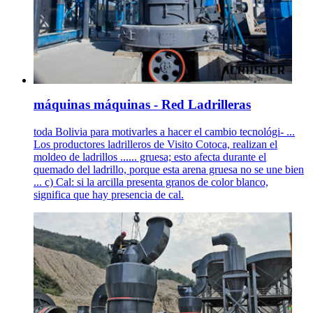
máquinas máquinas - Red Ladrilleras
toda Bolivia para motivarles a hacer el cambio tecnológi- ...
Los productores ladrilleros de Visito Cotoca, realizan el
moldeo de ladrillos ...... gruesa; esto afecta durante el
quemado del ladrillo, porque esta arena gruesa no se une bien
... c) Cal: si la arcilla presenta granos de color blanco,
significa que hay presencia de cal.