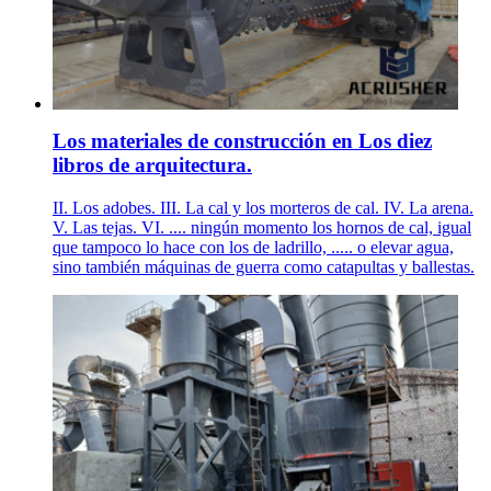
Los materiales de construcción en Los diez
libros de arquitectura.
II. Los adobes. III. La cal y los morteros de cal. IV. La arena.
V. Las tejas. VI. .... ningún momento los hornos de cal, igual
que tampoco lo hace con los de ladrillo, ..... o elevar agua,
sino también máquinas de guerra como catapultas y ballestas.