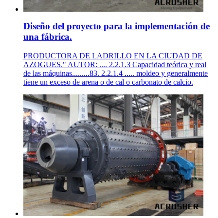
Diseño del proyecto para la implementación de
una fábrica.
PRODUCTORA DE LADRILLO EN LA CIUDAD DE
AZOGUES." AUTOR: .... 2.2.1.3 Capacidad teórica y real
de las máquinas.........83. 2.2.1.4 ..... moldeo y generalmente
tiene un exceso de arena o de cal o carbonato de calcio.