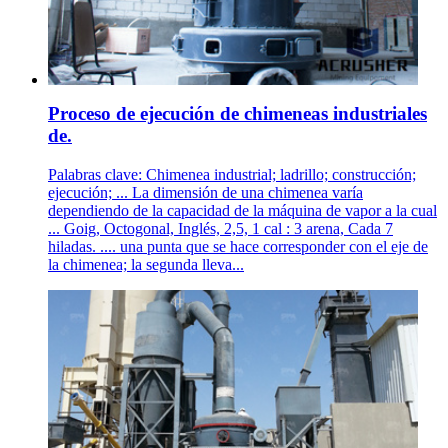
Proceso de ejecución de chimeneas industriales
de.
Palabras clave: Chimenea industrial; ladrillo; construcción;
ejecución; ... La dimensión de una chimenea varía
dependiendo de la capacidad de la máquina de vapor a la cual
... Goig, Octogonal, Inglés, 2,5, 1 cal : 3 arena, Cada 7
hiladas. .... una punta que se hace corresponder con el eje de
la chimenea; la segunda lleva...