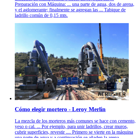
Preparación con Máquina: ... una parte de agua, dos de arena,
y el aglomerante; finalmente se agregan las ... Tabique de
ladrillo común de 0,15 mts.
Cómo elegir mortero - Leroy Merlin
La mezcla de los morteros más comunes se hace con cemento,
yeso o cal. ... Por ejemplo, para unir ladrillos, crear muros,
cubrir superficies, revestir .... Primero se vierte en la máquina
una parte de agua y a continuación se añaden la arena,...