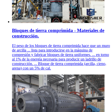
Bloques de tierra comprimida - Materiales de
construcción.
El peso de los bloques de tierra comprimida hace que un muro
de arcilla ... lista para introducirse en la máquina de
compresión y fabricar bloques de tierra uniformes. ... en torno
al 1% de la energía necesaria para producir un ladrillo de
construcción. ... Bloque de tierra comprimida (arcilla, cieno,
arena) con un 5% de cal.