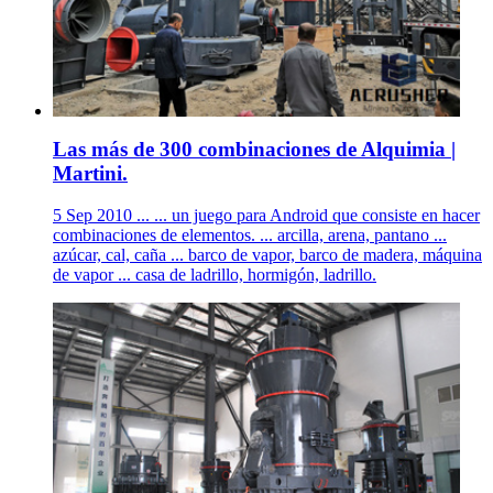
Las más de 300 combinaciones de Alquimia |
Martini.
5 Sep 2010 ... ... un juego para Android que consiste en hacer
combinaciones de elementos. ... arcilla, arena, pantano ...
azúcar, cal, caña ... barco de vapor, barco de madera, máquina
de vapor ... casa de ladrillo, hormigón, ladrillo.