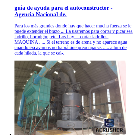
guia de ayuda para el autoconstructor -
Agencia Nacional de.
Para los más grandes donde hay que hacer mucha fuerza se le
puede extender el brazo ... La usaremos para cortar y picar sea
ladrillo, hormigón, etc. Los hay ... cortar ladrillos.
MAQUINA ..... Si el terreno es de arena y no aparece agua
cuando excavamos no habrá que preocuparse. ..... altura de
cada hilada, la que se cal-.