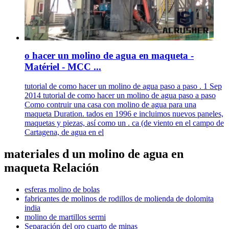
o hacer un molino de agua en maqueta -
Matériel - MCC ...
tutorial de como hacer un molino de agua paso a paso . 1 Sep
2014 tutorial de como hacer un molino de agua paso a paso
Como contruir una casa con molino de agua para una
maqueta Duration. tados en 1996 e incluimos nuevos paneles,
maquetas y piezas, así como un . ca (de viento en el campo de
Cartagena, de agua en el
materiales d un molino de agua en
maqueta Relación
esferas molino de bolas
fabricantes de molinos de rodillos de molienda de dolomita
india
molino de martillos sermi
Separación del oro cuarto de minas