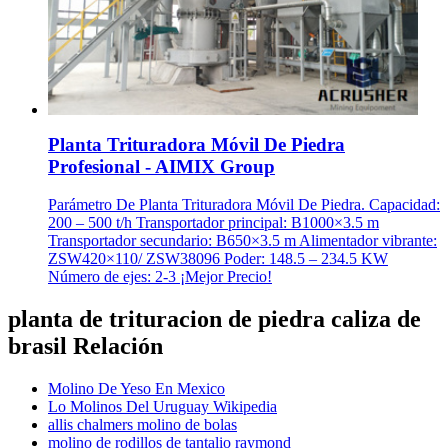
Planta Trituradora Móvil De Piedra
Profesional - AIMIX Group
Parámetro De Planta Trituradora Móvil De Piedra. Capacidad:
200 – 500 t/h Transportador principal: B1000×3.5 m
Transportador secundario: B650×3.5 m Alimentador vibrante:
ZSW420×110/ ZSW38096 Poder: 148.5 – 234.5 KW
Número de ejes: 2-3 ¡Mejor Precio!
planta de trituracion de piedra caliza de
brasil Relación
Molino De Yeso En Mexico
Lo Molinos Del Uruguay Wikipedia
allis chalmers molino de bolas
molino de rodillos de tantalio raymond