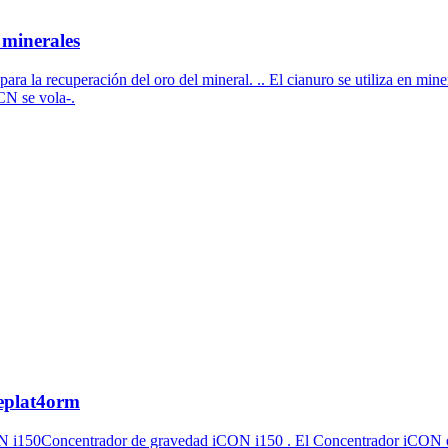
 minerales
ra la recuperación del oro del mineral. .. El cianuro se utiliza en minerí
CN se vola-.
heplat4orm
N i150Concentrador de gravedad iCON i150 . El Concentrador iCON est