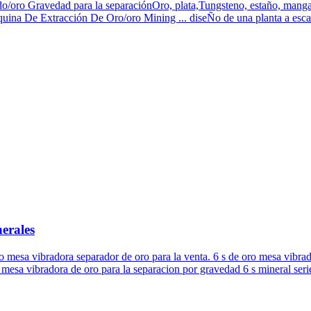
oro Gravedad para la separaciónOro, plata,Tungsteno, estaño, mangane
na De Extracción De Oro/oro Mining ... diseÑo de una planta a escala 
erales
o mesa vibradora separador de oro para la venta. 6 s de oro mesa vibrad
s mesa vibradora de oro para la separacion por gravedad 6 s mineral serie