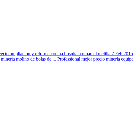
yecto ampliacion y reforma cocina hospital comarcal melilla 7 Feb 2015
 mineria molino de bolas de ... Professional mejor precio minería equip