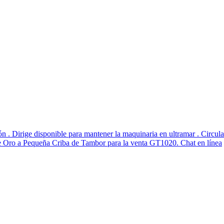
n . Dirige disponible para mantener la maquinaria en ultramar . Circul
de Oro a Pequeña Criba de Tambor para la venta GT1020. Chat en línea