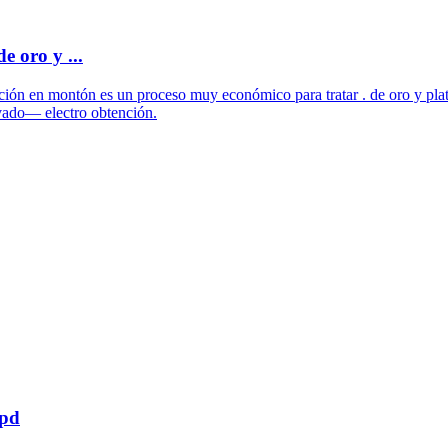
e oro y ...
ión en montón es un proceso muy económico para tratar . de oro y plata
ivado— electro obtención.
tpd