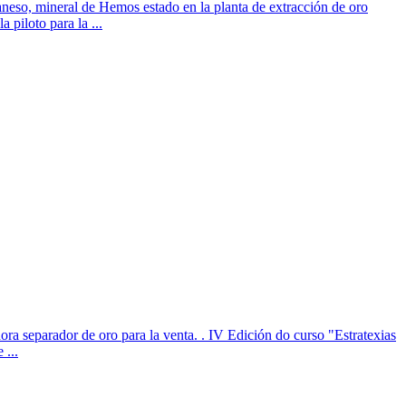
so, mineral de Hemos estado en la planta de extracción de oro
piloto para la ...
ora separador de oro para la venta. . IV Edición do curso "Estratexias
 ...