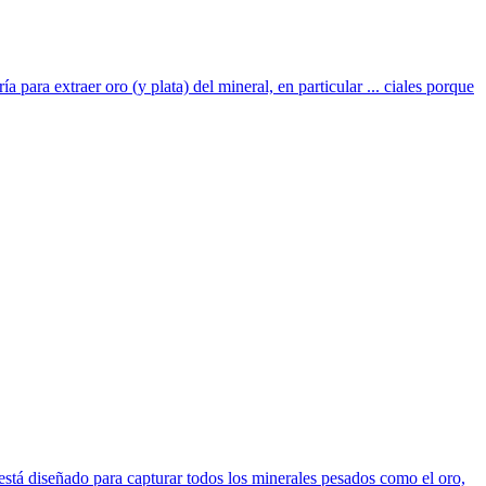
a para extraer oro (y plata) del mineral, en particular ... ciales porque
á diseñado para capturar todos los minerales pesados como el oro,