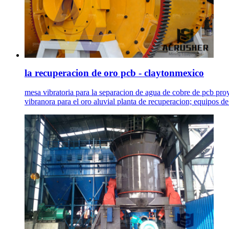
la recuperacion de oro pcb - claytonmexico
mesa vibratoria para la separacion de agua de cobre de pcb pro
vibranora para el oro aluvial planta de recuperacion; equipos de