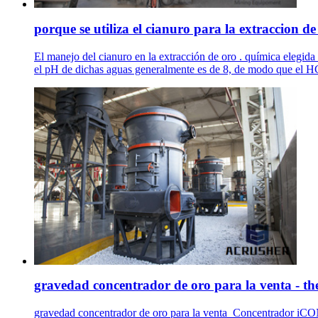
porque se utiliza el cianuro para la extraccion de
El manejo del cianuro en la extracción de oro . química elegida pa
el pH de dichas aguas generalmente es de 8, de modo que el H
gravedad concentrador de oro para la venta - t
gravedad concentrador de oro para la venta_Concentrador iCO