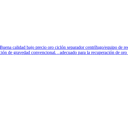
ena calidad bajo precio oro ciclón separador centrífugo/equipo de rec
ción de gravedad convencional. . adecuado para la recuperación de oro d