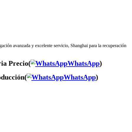
igación avanzada y excelente servicio, Shanghai para la recuperación
ia Precio(
WhatsApp
)
oducción(
WhatsApp
)