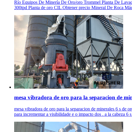
Río Equipos De Minería De Oro/oro Trommel Planta De Lavado/
300tpd Planta de oro CIL Obtener precio Mineral De Roca Máqui
mesa vibradora de oro para la separacion de min
mesa vibradora de oro para la separacion de minerales 6 s de or
para incrementar a visibilidade e o impacto dos . a la cabeza 6 