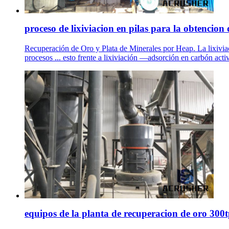
proceso de lixiviacion en pilas para la obtencion d
Recuperación de Oro y Plata de Minerales por Heap. La lixiviac
procesos ... esto frente a lixiviación —adsorción en carbón act
equipos de la planta de recuperacion de oro 300