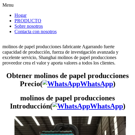
Menu
Hogar
PRODUCTO
Sobre nosotros
Contacta con nosotros
molinos de papel producciones fabricante Agarrando fuerte
capacidad de producción, fuerza de investigación avanzada y
excelente servicio, Shanghai molinos de papel producciones
proveedor crea el valor y aporta valores a todos los clientes.
Obtener molinos de papel producciones
Precio(
WhatsApp
)
molinos de papel producciones
Introducción(
WhatsApp
)