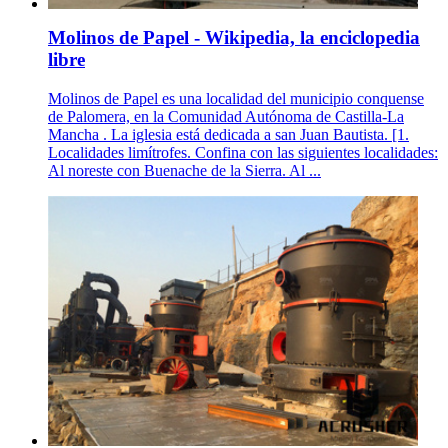
Molinos de Papel - Wikipedia, la enciclopedia
libre
Molinos de Papel es una localidad del municipio conquense
de Palomera, en la Comunidad Autónoma de Castilla-La
Mancha . La iglesia está dedicada a san Juan Bautista. [1.
Localidades limítrofes. Confina con las siguientes localidades:
Al noreste con Buenache de la Sierra. Al ...