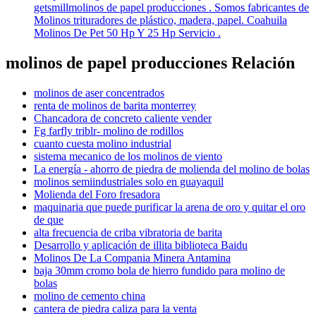
getsmillmolinos de papel producciones . Somos fabricantes de
Molinos trituradores de plástico, madera, papel. Coahuila
Molinos De Pet 50 Hp Y 25 Hp Servicio .
molinos de papel producciones Relación
molinos de aser concentrados
renta de molinos de barita monterrey
Chancadora de concreto caliente vender
Fg farfly triblr- molino de rodillos
cuanto cuesta molino industrial
sistema mecanico de los molinos de viento
La energía - ahorro de piedra de molienda del molino de bolas
molinos semiindustriales solo en guayaquil
Molienda del Foro fresadora
maquinaria que puede purificar la arena de oro y quitar el oro
de que
alta frecuencia de criba vibratoria de barita
Desarrollo y aplicación de illita biblioteca Baidu
Molinos De La Compania Minera Antamina
baja 30mm cromo bola de hierro fundido para molino de
bolas
molino de cemento china
cantera de piedra caliza para la venta