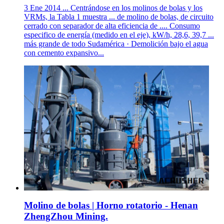
3 Ene 2014 ... Centrándose en los molinos de bolas y los
VRMs, la Tabla 1 muestra ... de molino de bolas, de circuito
cerrado con separador de alta eficiencia de .... Consumo
especifico de energía (medido en el eje), kW/h, 28,6, 39,7 ...
más grande de todo Sudamérica · Demolición bajo el agua
con cemento expansivo...
Molino de bolas | Horno rotatorio - Henan
ZhengZhou Mining.