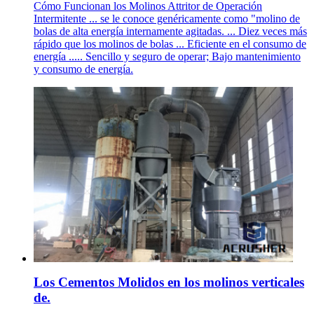
Cómo Funcionan los Molinos Attritor de Operación
Intermitente ... se le conoce genéricamente como "molino de
bolas de alta energía internamente agitadas. ... Diez veces más
rápido que los molinos de bolas ... Eficiente en el consumo de
energía ..... Sencillo y seguro de operar; Bajo mantenimiento
y consumo de energía.
Los Cementos Molidos en los molinos verticales
de.