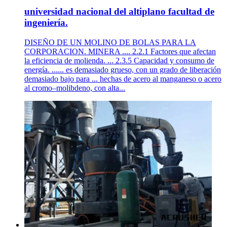
universidad nacional del altiplano facultad de
ingeniería.
DISEÑO DE UN MOLINO DE BOLAS PARA LA
CORPORACION. MINERA .... 2.2.1 Factores que afectan
la eficiencia de molienda. ... 2.3.5 Capacidad y consumo de
energía. ...... es demasiado grueso, con un grado de liberación
demasiado bajo para ... hechas de acero al manganeso o acero
al cromo–molibdeno, con alta...