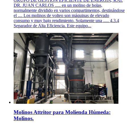
GRUPO DE GESTIÓN EFICIENTE DE ENERGÍA, KAI:
DR. JUAN CARLOS ..... en un molino de bolas,
normalmente dividido en varios compartimentos, destinándose
el .... Los molinos de volteo son máquinas de elevado
consumo y muy bajo rendimiento. Solamente una ..... 4.3.4
Separador de Alta Eficiencia. Este equipo...
Molinos Attritor para Molienda Húmeda:
Molinos.