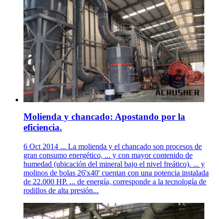
Molienda y chancado: Apostando por la
eficiencia.
6 Oct 2014 ... La molienda y el chancado son procesos de
gran consumo energético, ... y con mayor contenido de
humedad (ubicación del mineral bajo el nivel freático). ... y
molinos de bolas 26'x40' cuentan con una potencia instalada
de 22.000 HP. ... de energía, corresponde a la tecnología de
rodillos de alta presión...