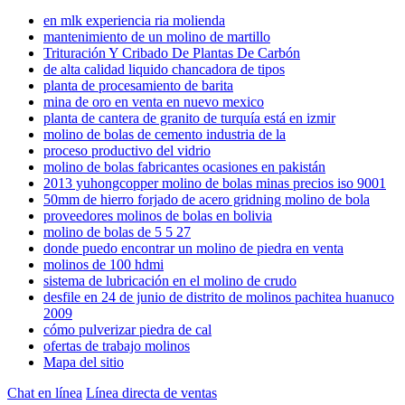
en mlk experiencia ria molienda
mantenimiento de un molino de martillo
Trituración Y Cribado De Plantas De Carbón
de alta calidad liquido chancadora de tipos
planta de procesamiento de barita
mina de oro en venta en nuevo mexico
planta de cantera de granito de turquía está en izmir
molino de bolas de cemento industria de la
proceso productivo del vidrio
molino de bolas fabricantes ocasiones en pakistán
2013 yuhongcopper molino de bolas minas precios iso 9001
50mm de hierro forjado de acero gridning molino de bola
proveedores molinos de bolas en bolivia
molino de bolas de 5 5 27
donde puedo encontrar un molino de piedra en venta
molinos de 100 hdmi
sistema de lubricación en el molino de crudo
desfile en 24 de junio de distrito de molinos pachitea huanuco
2009
cómo pulverizar piedra de cal
ofertas de trabajo molinos
Mapa del sitio
Chat en línea
Línea directa de ventas