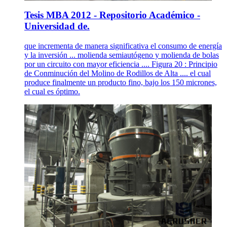
Tesis MBA 2012 - Repositorio Académico -
Universidad de.
que incrementa de manera significativa el consumo de energía
y la inversión ... molienda semiautógeno y molienda de bolas
por un circuito con mayor eficiencia .... Figura 20 : Principio
de Conminución del Molino de Rodillos de Alta .... el cual
produce finalmente un producto fino, bajo los 150 micrones,
el cual es óptimo.