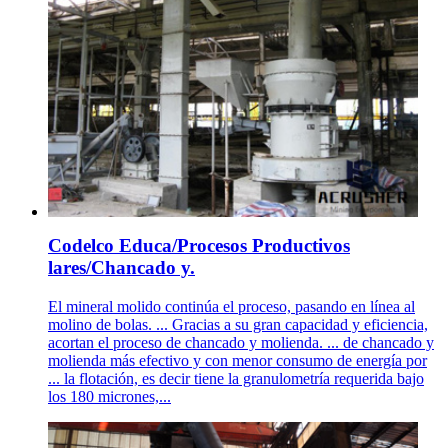
Codelco Educa/Procesos Productivos
lares/Chancado y.
El mineral molido continúa el proceso, pasando en línea al
molino de bolas. ... Gracias a su gran capacidad y eficiencia,
acortan el proceso de chancado y molienda. ... de chancado y
molienda más efectivo y con menor consumo de energía por
... la flotación, es decir tiene la granulometría requerida bajo
los 180 micrones,...