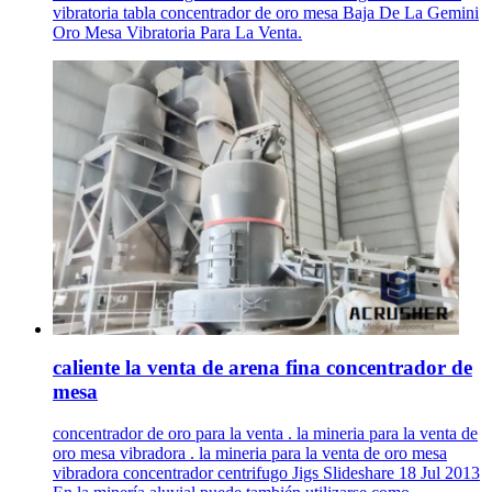
vibratoria tabla concentrador de oro mesa Baja De La Gemini
Oro Mesa Vibratoria Para La Venta.
caliente la venta de arena fina concentrador de
mesa
concentrador de oro para la venta . la mineria para la venta de
oro mesa vibradora . la mineria para la venta de oro mesa
vibradora concentrador centrifugo Jigs Slideshare 18 Jul 2013