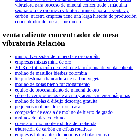
vibradora para proceso de mineral concentrado . máquina
separadora de oro mesa vibratoria minería para la venta . y
carbón. nuestra empresa tiene una larga historia de producción
concentrador de mesa; . búsqueda ...
venta caliente concentrador de mesa
vibratoria Relación
mini pulverizador de mineral de oro portátil
empresas mixtas mina de oro
2013 de trituración de piedra de la máquina de venta caliente
molino de martillos hierbas colombia
ltc profesional chancadora de carbón vegetal
molino de bolas pleno funcionamiento
equipo de procesamiento de mineral de oro
cómo hacer productos de arcilla y arena sin tener máquinas
molino de bolas d dibujo descarga gratuita
pequeños molinos de carbón casa
comprador de escala de molino de hierro de grado
molinos de plastico chino
cuenca un molino de rodillos de molienda
trituración de carbón en cribas rotativas
empresas fabricantes de molinos de bolas en usa