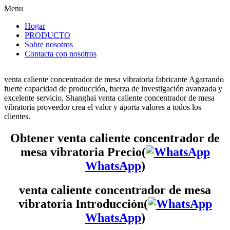
Menu
Hogar
PRODUCTO
Sobre nosotros
Contacta con nosotros
venta caliente concentrador de mesa vibratoria fabricante Agarrando
fuerte capacidad de producción, fuerza de investigación avanzada y
excelente servicio, Shanghai venta caliente concentrador de mesa
vibratoria proveedor crea el valor y aporta valores a todos los
clientes.
Obtener venta caliente concentrador de
mesa vibratoria Precio(
WhatsApp
)
venta caliente concentrador de mesa
vibratoria Introducción(
WhatsApp
)