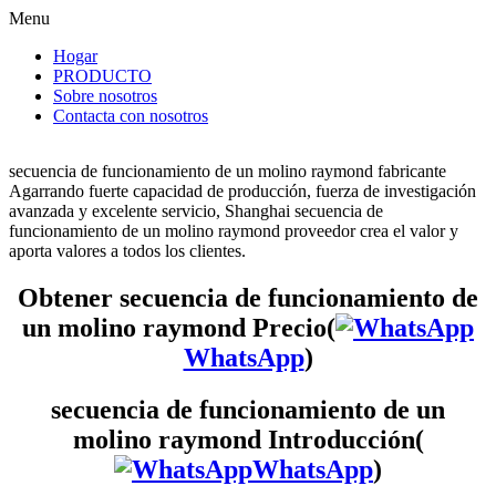
Menu
Hogar
PRODUCTO
Sobre nosotros
Contacta con nosotros
secuencia de funcionamiento de un molino raymond fabricante
Agarrando fuerte capacidad de producción, fuerza de investigación
avanzada y excelente servicio, Shanghai secuencia de
funcionamiento de un molino raymond proveedor crea el valor y
aporta valores a todos los clientes.
Obtener secuencia de funcionamiento de
un molino raymond Precio(
WhatsApp
)
secuencia de funcionamiento de un
molino raymond Introducción(
WhatsApp
)