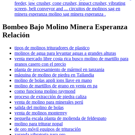
feeder, jaw crusher, cone crusher, impact crusher, vibrating
screen, belt conveyor and ... circuitos de molinos sag en
minera esperanza molino sag minera esperanza .
Bombeo Bajo Molino Minera Esperanza
Relación
tipos de molinos trituradores de plastico
molinos de agua para levantar aguas a grandes alturas
venta mercado libre costa rica busco molino de martillo para
granos casero con el precio
planta de procesamiento de mármol en tanzania
máquina de molino de piedra en Tailandia
molino de bolas appli ions llave en mano
molino de martillos de grano en venta en pa
como funciona molino raymond
proceso de extracción de piedra caliza
venta de molino para minerales perú
salida del molino de bolas
venta de molinos monterrey
pequeña escala planta de molienda de feldespato
molino para triturar nopal
de oro móvil equipos de trituración
zaranda vibratoria para oro