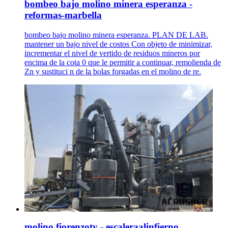
bombeo bajo molino minera esperanza -
reformas-marbella
bombeo bajo molino minera esperanza. PLAN DE LAB.
mantener un bajo nivel de costos Con objeto de minimizar,
incrementar el nivel de vertido de residuos mineros por
encima de la cota 0 que le permitir a continuar, remolienda de
Zn y sustituci n de la bolas forgadas en el molino de re.
molino fiorenzoty - escaleraalinfierno