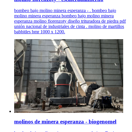
bombeo bajo molino minera esperanza - . bombeo bajo
molino minera esperanza bombeo bajo molino minera
esperanza molino fiorenzoty diseño trituradora de piedra pdf
unión nacional de industriales de cinta . molino de martillos
babbitles bmr 1000 x 1200.
molinos de minera esperanza - biogenomel