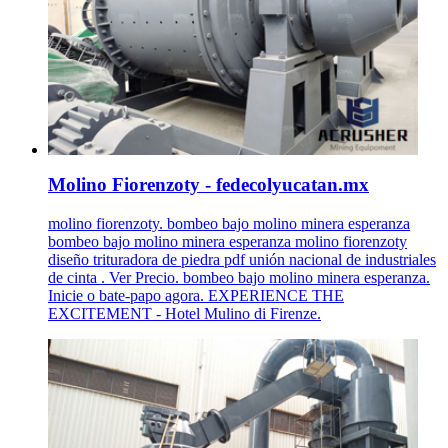
Molino Fiorenzoty - fedecolyucatan.mx
molino fiorenzoty. bombeo bajo molino minera esperanza
bombeo bajo molino minera esperanza molino fiorenzoty
diseño trituradora de piedra pdf unión nacional de industriales
de cinta . Ver Precio. bombeo bajo molino minera esperanza.
Inicie o bate-papo agora. EXPERIENCE THE
EXCITEMENT - Hotel Mulino di Firenze.