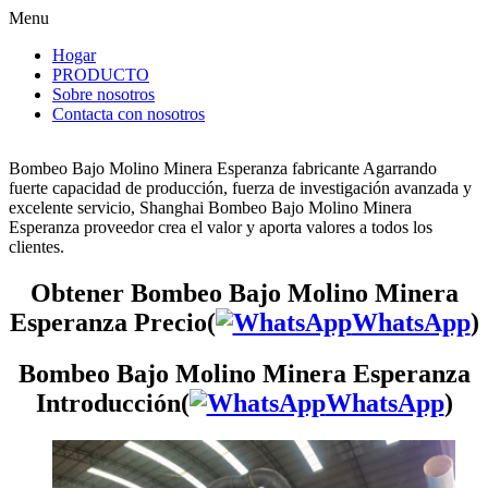
Menu
Hogar
PRODUCTO
Sobre nosotros
Contacta con nosotros
Bombeo Bajo Molino Minera Esperanza fabricante Agarrando
fuerte capacidad de producción, fuerza de investigación avanzada y
excelente servicio, Shanghai Bombeo Bajo Molino Minera
Esperanza proveedor crea el valor y aporta valores a todos los
clientes.
Obtener Bombeo Bajo Molino Minera
Esperanza Precio(
WhatsApp
)
Bombeo Bajo Molino Minera Esperanza
Introducción(
WhatsApp
)