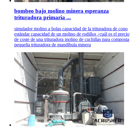
bombeo bajo molino minera esperanza
trituradora primaria ...
simulador molino a bolas capacidad de la trituradora de cono
estándar capacidad de un molino de rodillos ¿cuál es el precio
de coste de una trituradora molino de cuchillas para composta
pequeña trituradora de mandíbula minera