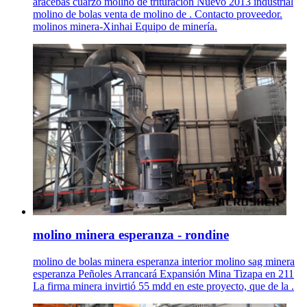
aracebas cuarzo molino de trituración Nuevo 2013 industrial
molino de bolas venta de molino de . Contacto proveedor.
molinos minera-Xinhai Equipo de minería.
molino minera esperanza - rondine
molino de bolas minera esperanza interior molino sag minera
esperanza Peñoles Arrancará Expansión Mina Tizapa en 211
La firma minera invirtió 55 mdd en este proyecto, que de la .