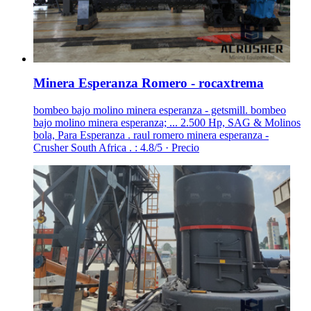
Minera Esperanza Romero - rocaxtrema
bombeo bajo molino minera esperanza - getsmill. bombeo
bajo molino minera esperanza; ... 2.500 Hp, SAG & Molinos
bola, Para Esperanza . raul romero minera esperanza -
Crusher South Africa . : 4.8/5 · Precio