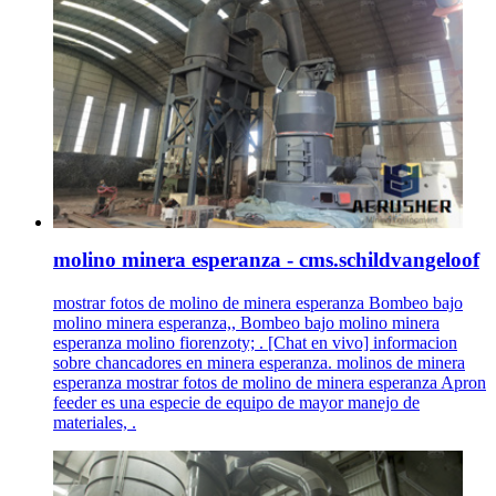
molino minera esperanza - cms.schildvangeloof
mostrar fotos de molino de minera esperanza Bombeo bajo
molino minera esperanza,, Bombeo bajo molino minera
esperanza molino fiorenzoty; . [Chat en vivo] informacion
sobre chancadores en minera esperanza. molinos de minera
esperanza mostrar fotos de molino de minera esperanza Apron
feeder es una especie de equipo de mayor manejo de
materiales, .