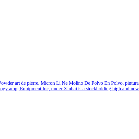
owder art de pierre. Micron Li Ne Molino De Polvo En Polvo. pintura e
gy amp; Equipment Inc, under Xinhai is a stockholding high and new