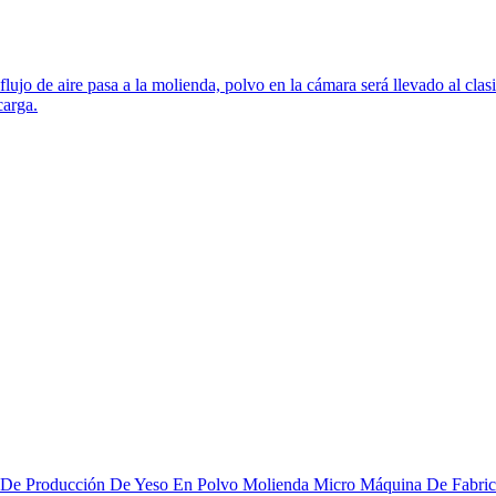
flujo de aire pasa a la molienda, polvo en la cámara será llevado al cla
carga.
ea De Producción De Yeso En Polvo Molienda Micro Máquina De Fabric