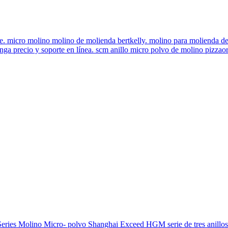
cro molino molino de molienda bertkelly. molino para molienda de m
tenga precio y soporte en línea. scm anillo micro polvo de molino pizz
ies Molino Micro- polvo Shanghai Exceed HGM serie de tres anillos 