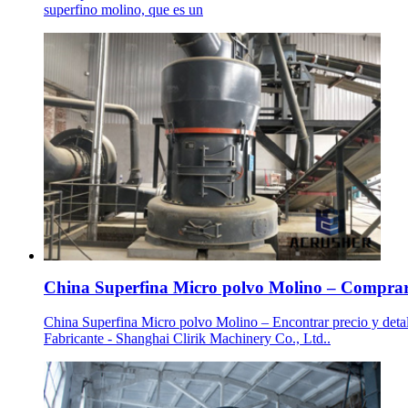
superfino molino, que es un
China Superfina Micro polvo Molino – Comprar 
China Superfina Micro polvo Molino – Encontrar precio y deta
Fabricante - Shanghai Clirik Machinery Co., Ltd..