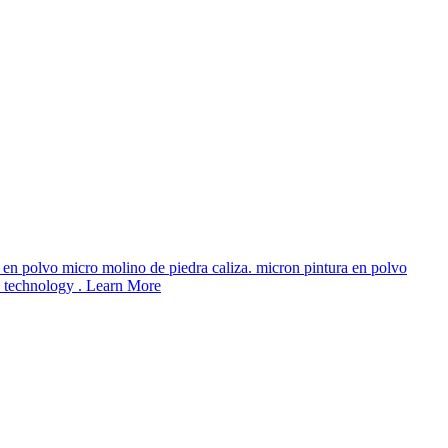
n polvo micro molino de piedra caliza. micron pintura en polvo
 technology . Learn More