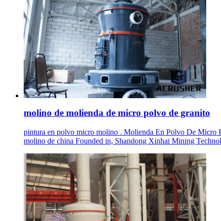
molino de molienda de micro polvo de granito
pintura en polvo micro molino . Molienda En Polvo De Micro P
molino de china Founded in, Shandong Xinhai Mining Technolo