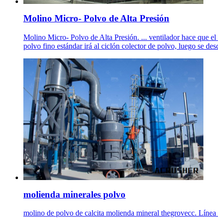
Molino Micro- Polvo de Alta Presión
Molino Micro- Polvo de Alta Presión. ... ventilador hace que el 
polvo fino estándar irá al ciclón colector de polvo, luego se des
molienda minerales polvo
molino de polvo de calcita molienda mineral thegrovecc. Lín