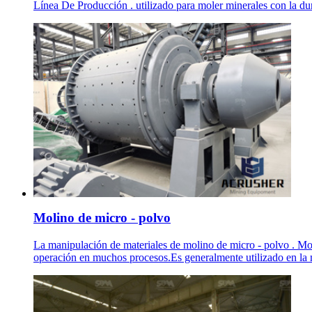
Línea De Producción . utilizado para moler minerales con la du
Molino de micro - polvo
La manipulación de materiales de molino de micro - polvo . Mol
operación en muchos procesos.Es generalmente utilizado en la me