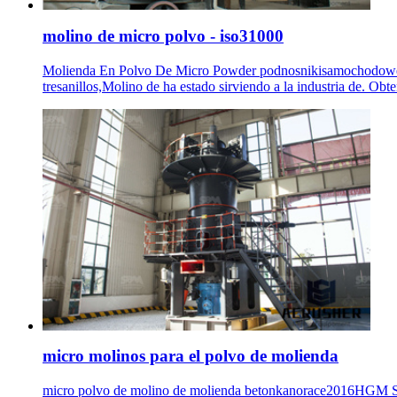
molino de micro polvo - iso31000
Molienda En Polvo De Micro Powder podnosnikisamochodowe. mi
tresanillos,Molino de ha estado sirviendo a la industria de. Ob
micro molinos para el polvo de molienda
micro polvo de molino de molienda betonkanorace2016HGM Ser