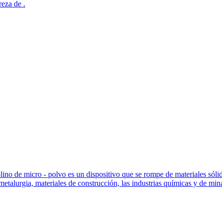
reza de .
ino de micro - polvo es un dispositivo que se rompe de materiales sóli
talurgia, materiales de construcción, las industrias químicas y de min