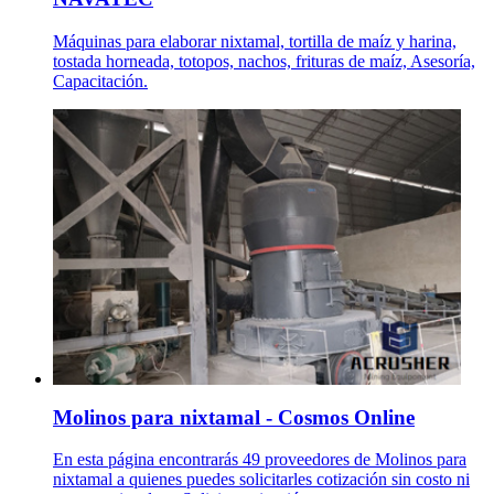
Máquinas para elaborar nixtamal, tortilla de maíz y harina,
tostada horneada, totopos, nachos, frituras de maíz, Asesoría,
Capacitación.
Molinos para nixtamal - Cosmos Online
En esta página encontrarás 49 proveedores de Molinos para
nixtamal a quienes puedes solicitarles cotización sin costo ni