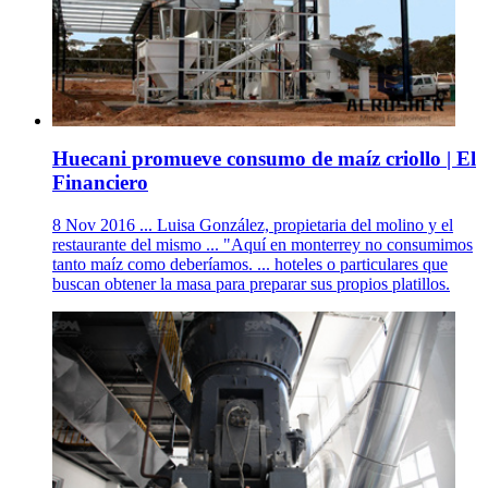
Huecani promueve consumo de maíz criollo | El
Financiero
8 Nov 2016 ... Luisa González, propietaria del molino y el
restaurante del mismo ... "Aquí en monterrey no consumimos
tanto maíz como deberíamos. ... hoteles o particulares que
buscan obtener la masa para preparar sus propios platillos.