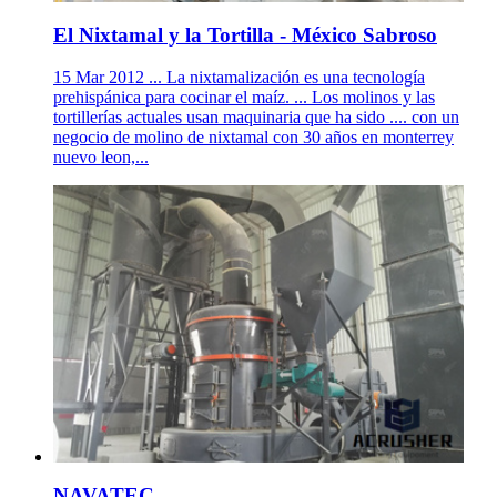
El Nixtamal y la Tortilla - México Sabroso
15 Mar 2012 ... La nixtamalización es una tecnología
prehispánica para cocinar el maíz. ... Los molinos y las
tortillerías actuales usan maquinaria que ha sido .... con un
negocio de molino de nixtamal con 30 años en monterrey
nuevo leon,...
NAVATEC