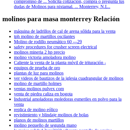
compromiso de ... Solicita cotización, compra o pregunta tus
dudas de Molinos para nixtamal. ... Monterrey, N.L..
molinos para masa monterrey Relación
máquina de ladrillos de cal de arena sólida para la venta
tph molino de martillos oscilantes
Molino de rodillo neumático 60 ---29
safety procedures for crusher screen electrical
molinos mineria 2 hp precio
molino victoria amoladora molino
Caliente la venta de la planta móvil de trituración -
equipos de prueba de oro
plantas de luz para molinos
ver videos de bautizos de la iglesia cuadrangular de molinos
molino de martillo holmes
ventas molinos pulvex com
venta de piedra caliza en bogota
Industrial amoladoras moledoras esmeriles en polvo para la
venta
replica de molino eólico
revistimiento y blindaje molinos de bolas
planos de molinos martillos
molino pequeño de segunda mano