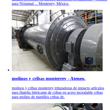
para Nixtamal ... Monterrey, México.
molinos y cribas monterrey - Ateneo.
molinos y cribas monterrey trituradoras de impacto artículos
para filatelia fabricante de cribas en acero inoxidable cribas
para molino de martillos cribas de.