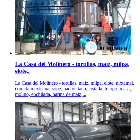
La Casa del Molinero - tortillas, maiz, milpa,
elote,.
La Casa del Molinero - tortillas, maiz, milpa, elote, nixtamal,
comida mexicana, sope, nacho, taco, tostada, totopo, masa,
molino, enchilada, harina de maiz,...