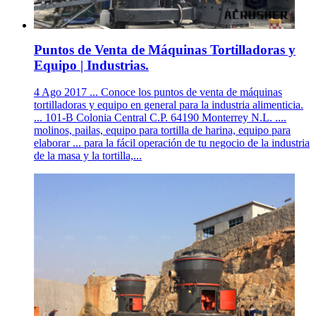
Puntos de Venta de Máquinas Tortilladoras y
Equipo | Industrias.
4 Ago 2017 ... Conoce los puntos de venta de máquinas
tortilladoras y equipo en general para la industria alimenticia.
... 101-B Colonia Central C.P. 64190 Monterrey N.L. ....
molinos, pailas, equipo para tortilla de harina, equipo para
elaborar ... para la fácil operación de tu negocio de la industria
de la masa y la tortilla,...