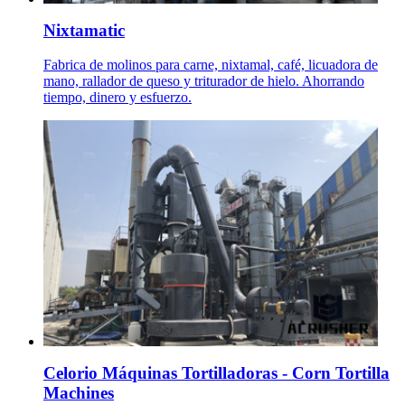
Nixtamatic
Fabrica de molinos para carne, nixtamal, café, licuadora de
mano, rallador de queso y triturador de hielo. Ahorrando
tiempo, dinero y esfuerzo.
Celorio Máquinas Tortilladoras - Corn Tortilla
Machines