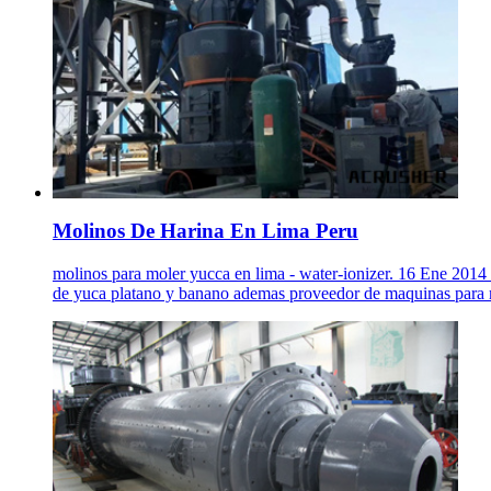
Molinos De Harina En Lima Peru
molinos para moler yucca en lima - water-ionizer. 16 Ene 2014 
de yuca platano y banano ademas proveedor de maquinas para m