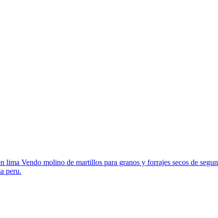
n lima Vendo molino de martillos para granos y forrajes secos de segun
ma peru.