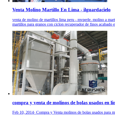
Venta Molino Martillo En Lima - ilguardacielo
venta de molino de martillos lima peru - mvperle. molino a mar
martillos para granos con ciclon recuperador de finos acabado e
compra y venta de molinos de bolas usados en l
Feb 10, 2014· Compra y Venta molinos de bolas usados para miner