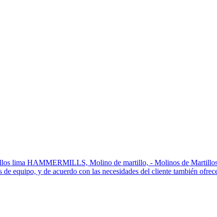
los lima HAMMERMILLS, Molino de martillo, - Molinos de Martillos. M.
as de equipo, y de acuerdo con las necesidades del cliente también ofrec