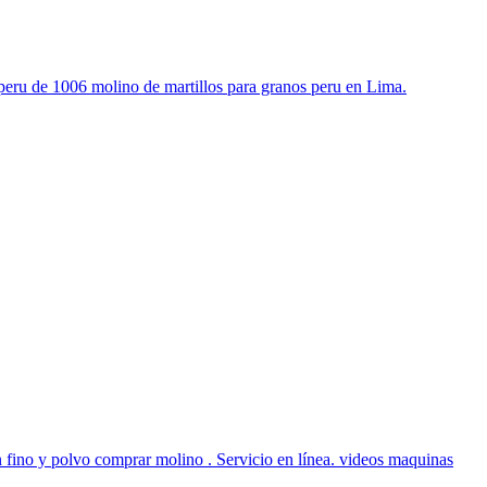
s peru de 1006 molino de martillos para granos peru en Lima.
n fino y polvo comprar molino . Servicio en línea. videos maquinas