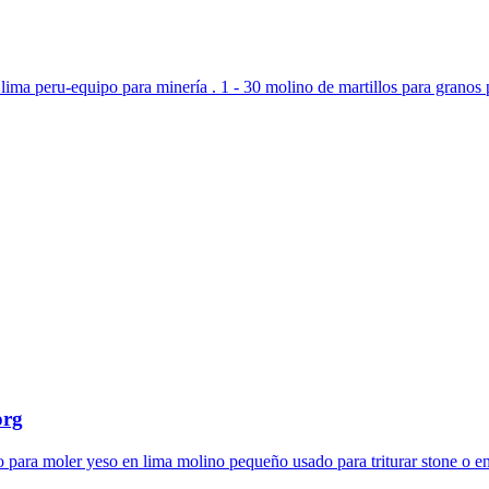
n lima peru-equipo para minería . 1 - 30 molino de martillos para grano
org
lo para moler yeso en lima molino pequeño usado para triturar stone o e