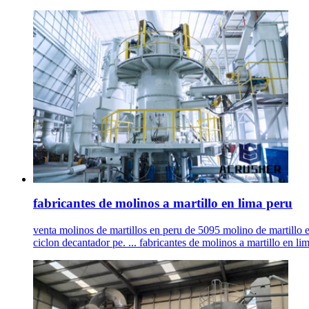
fabricantes de molinos a martillo en lima peru
venta molinos de martillos en peru de 5095 molino de martillo e
ciclon decantador pe. ... fabricantes de molinos a martillo en li