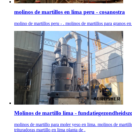
molinos de martillos en lima peru - cosanostra
molino de martillos peru - . molinos de martillos para granos e
Molinos de martillo lima - fundatiegezondheidsz
molinos de martillo para moler yeso en lima. molinos de martil
trituradoras martillo en lima planta de .