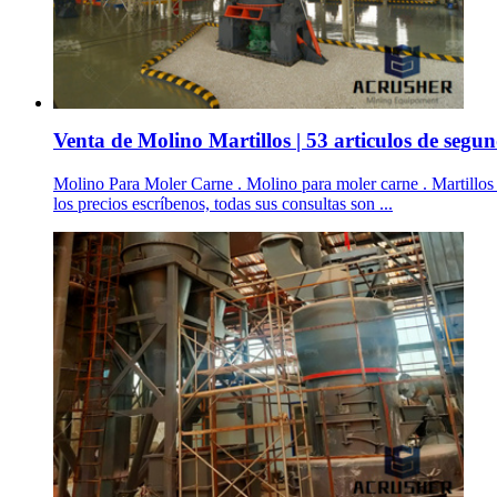
Venta de Molino Martillos | 53 articulos de seg
Molino Para Moler Carne . Molino para moler carne . Martillos hi
los precios escríbenos, todas sus consultas son ...