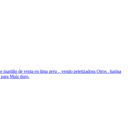
artillo de venta en lima peru ., vendo peletizadora Otros . harina
 para Maíz duro.