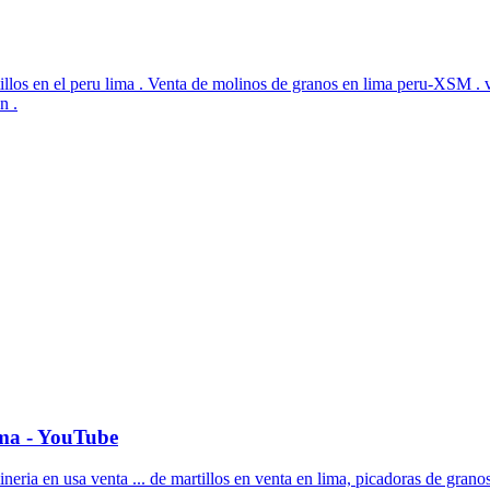
tillos en el peru lima . Venta de molinos de granos en lima peru-XSM 
n .
ima - YouTube
ia en usa venta ... de martillos en venta en lima, picadoras de granos 