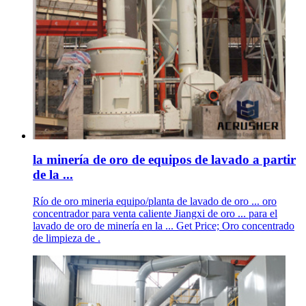
la minería de oro de equipos de lavado a partir
de la ...
Río de oro mineria equipo/planta de lavado de oro ... oro
concentrador para venta caliente Jiangxi de oro ... para el
lavado de oro de minería en la ... Get Price; Oro concentrado
de limpieza de .