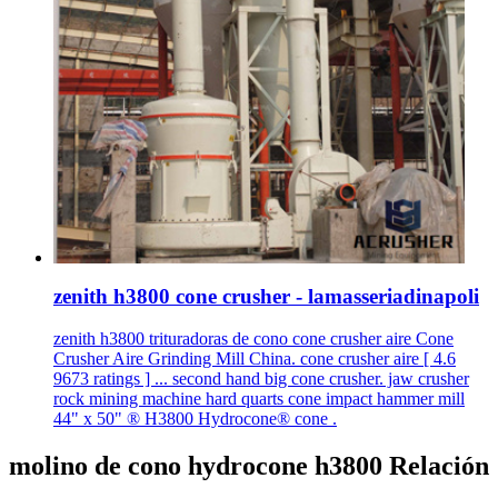
zenith h3800 cone crusher - lamasseriadinapoli
zenith h3800 trituradoras de cono cone crusher aire Cone
Crusher Aire Grinding Mill China. cone crusher aire [ 4.6
9673 ratings ] ... second hand big cone crusher. jaw crusher
rock mining machine hard quarts cone impact hammer mill
44" x 50" ® H3800 Hydrocone® cone .
molino de cono hydrocone h3800 Relación