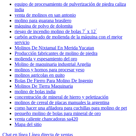
equipo de procesamiento de pulverización de piedra caliza
india
venta de molinos en san antonio
molino para guarana brasilero
máquina de polvo de dolomita
riesgo de incendio molino de bolas 7 ́ x 12 ́
carbón activado de molienda de la máquina con el mejor
servicio
Molinos De Nixtamal En Merida Yucatan
Producción fabricantes de molino de piedra
molienda y espesamiento del oro
Molino de maquinaria industrial Argelia
molinos y hornos para procesar yeso
molinos agricolas en quito
Bolas De Fierro Para Molino De Ingenio
Molinos De Tierra Maquinaria
molino de bolas india
concentración de mineral de hierro y peletización
molinos de cereal de placas manuales la argentina
como hacer una afiladora para cuchillas para molino de pet
pequeño molino de bolas para mineral de oro
venta caliente chancadoras sa420
Mapa del sitio
Chat en línea
Línea directa de ventas