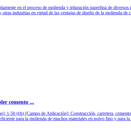
amente en el proceso de molienda y trituración superfina de diversos m
y otras industrias en virtud de las ventajas de diseño de la molienda de 
er cemento ...
1-50 (t/h) [Campo de Aplicación]: Construcción, carretera, cemento, mi
eficiente para la molienda de muchos materiales en polvo fino y para la