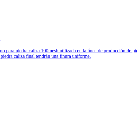
n
o para piedra caliza 100mesh utilizada en la línea de producción de pied
iedra caliza final tendrán una finura uniforme.