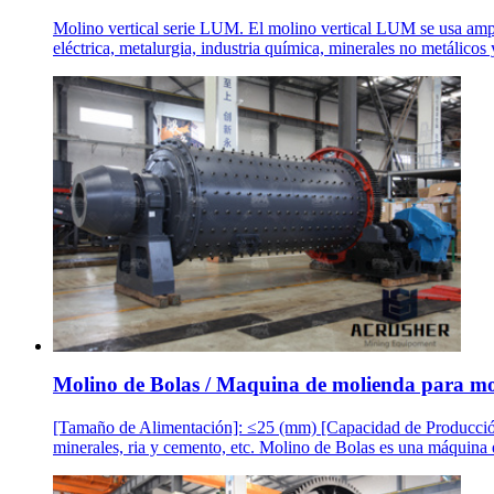
Molino vertical serie LUM. El molino vertical LUM se usa ampli
eléctrica, metalurgia, industria química, minerales no metálicos 
Molino de Bolas / Maquina de molienda para mol
[Tamaño de Alimentación]: ≤25 (mm) [Capacidad de Producción]: 
minerales, ria y cemento, etc. Molino de Bolas es una máquina 