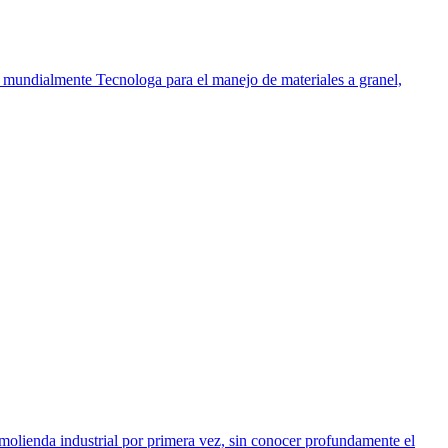
mundialmente Tecnologa para el manejo de materiales a granel,
a molienda industrial por primera vez, sin conocer profundamente el