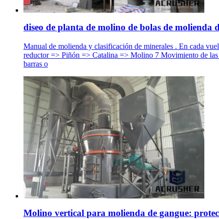
diseo de planta de molino de bolas de molienda d
Manual de molienda y clasificación de minerales . En cada vuel
reductor => Piñón => Catalina => Molino 7 Movimiento de la
barras o
Molino vertical para molienda de gangue: protecc