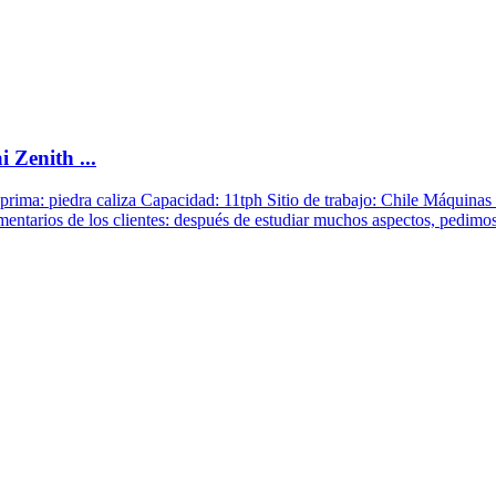
 Zenith ...
prima: piedra caliza Capacidad: 11tph Sitio de trabajo: Chile Máquinas 
arios de los clientes: después de estudiar muchos aspectos, pedimos 