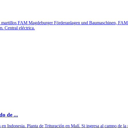
os de martillos FAM Magdeburger Förderanlagen und Baumaschinen, FAM 
m. Central eléctrica.
o de ...
a en Indonesia. Planta de Trituración en Malí. Si ingresa al campo de l