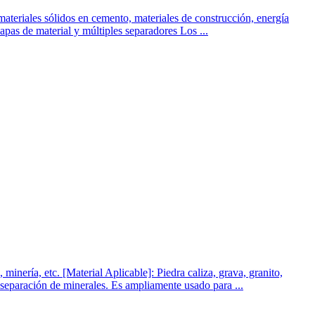
ateriales sólidos en cemento, materiales de construcción, energía
capas de material y múltiples separadores Los ...
nería, etc. [Material Aplicable]: Piedra caliza, grava, granito,
 separación de minerales. Es ampliamente usado para ...