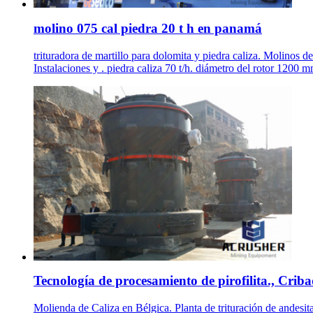
molino 075 cal piedra 20 t h en panamá
trituradora de martillo para dolomita y piedra caliza. Molin
Instalaciones y . piedra caliza 70 t/h. diámetro del rotor 1200 m
Tecnología de procesamiento de pirofilita., Cribad
Molienda de Caliza en Bélgica. Planta de trituración de andesit