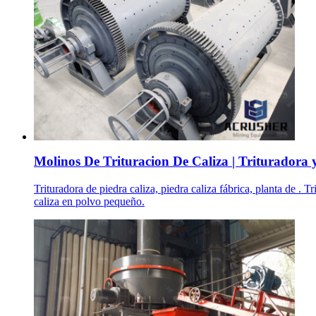
Molinos De Trituracion De Caliza | Trituradora 
Trituradora de piedra caliza, piedra caliza fábrica, planta de . 
caliza en polvo pequeño.