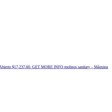
al Abierto $17,237.60. GET MORE INFO molinos sanitary – Máquina