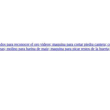
idos para reconocer el oro videos; maquina para cortar piedra cantera; 
as; molino para harina de maiz; maquina para picar restos de la huerta;