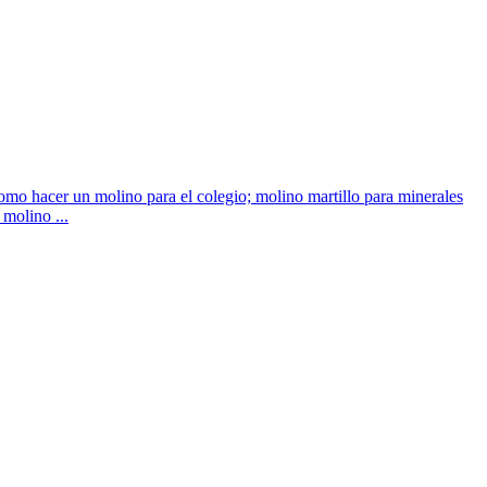
como hacer un molino para el colegio; molino martillo para minerales
 molino ...