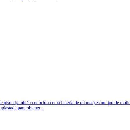
de pisón (también conocido como batería de pilones) es un tipo de molin
aplastada para obtener...