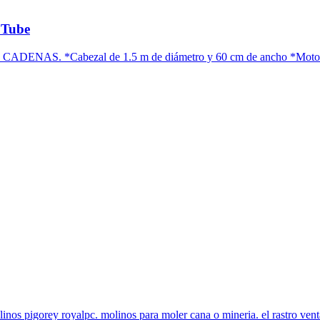
uTube
S. *Cabezal de 1.5 m de diámetro y 60 cm de ancho *Motor de m
linos pigorey royalpc. molinos para moler cana o mineria. el rastro ven