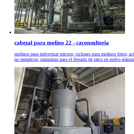
cabezal para molino 22 - caconsultoria
molinos para pulverizar micron; ciclones para molinos fotos; ac
no metalicos; máquinas para el fresado de talco en polvo máquin