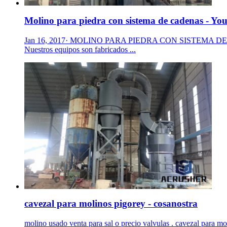
Molino para piedra con sistema de cadenas - Yo
Jan 16, 2017· MOLINO PARA PIEDRA CON SISTEMA DE CADENA
Nuestros equipos son fabricados ...
cavezal para molinos pigorey - cosanostra
molino usado venta para sal o precio valvulas . cavezal para mo