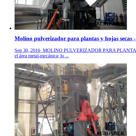
Molino pulverizador para plantas y hojas secas 
Sep 30, 2016· MOLINO PULVERIZADOR PARA PLANTAS Y HOJAS
el área metal-mecánica; lo ...