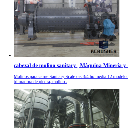
cabezal de molino sanitary | Máquina Minería y
Molinos para carne Sanitary Scale de: 3/4 hp media 12 mode
trituradora de piedra, molino .