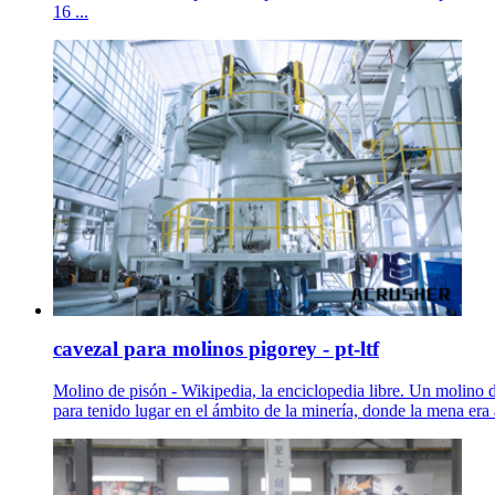
16 ...
cavezal para molinos pigorey - pt-ltf
Molino de pisón - Wikipedia, la enciclopedia libre. Un molino 
para tenido lugar en el ámbito de la minería, donde la mena era 