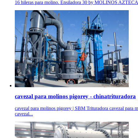
16 hileras para molino. Ensiladora 30 by MOLINOS AZTECA Y 
cavezal para molinos pigorey - chinatrituradora
cavezal para molinos pigorey | SBM Trituradora cavezal para mol
cavezal...